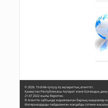
© 2026. Tirshilik-tynysy.kz ақпараттық агенттігі.
Қазақстан Республикасы Ақпарат және Қоғамдық даму м
21.07.2022 жылы берілген.
® Агенттік сайтында жарияланған барлық мақалалар 
Материалдарды пайдаланған жағдайда сілтеме жасалуы