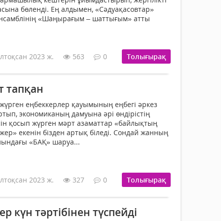
ына бөленді. Ең алдымен, «Сәдуақасовтар»
нсамблінің «Шаңырағым – шаттығым» атты
лтоқсан 2023 ж.
563
0
Толығырақ
т тапқан
п жүрген еңбеккерлер қауымының еңбегі әркез
жыртып, экономиканың дамуына әрі өндірістің
есін қосып жүрген мәрт азаматтар «байлықтың
 жер» екенін бізден артық біледі. Сондай жанның
лындағы «БАҚ» шаруа...
лтоқсан 2023 ж.
327
0
Толығырақ
ер күн тәртібінен түспейді