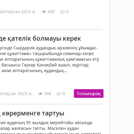
желтоқсан 2023 ж.
495
0
де қателік болмауы керек
дігінде Сырдария аудандық архивінің ұйымдас­
әне құжат­тама» тақырыбында семинар-кеңес
імі аппаратының құжаттамалық қамтамасыз ету
ң басшысы Гаухар Қонақбай ашып, жүргізді.
 әкімі аппаратының, аудандық...
лтоқсан 2023 ж.
398
0
Толығырақ
ң көрерменге тартуы
ия ауданың 95 жылдық мерейтойы аясында
ралар жалғасын тапты. Мәселен аудан
армашылық кештерін ұйымдастырып, жергілікті