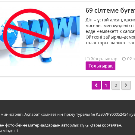
69 сілтеме бұғ
Дін – ұстай алсаң, қаси
мәселесімен күнделікті
елде мемлекеттік саяса
Өйткені зайыр­лы-демо
талаптары шариғат заң
Жаңалықтар
02 
Толығырақ
1
2
инистрлігі, Ақпарат комитетінің тіркеу туралы № KZ80VPY00052424 куә
мен фото-бейне материалдардың авторлық құқықтары қорғалған.
 міндетті.