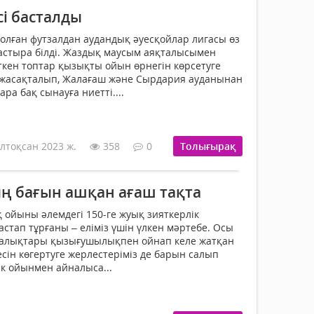
сі басталды
олған футзалдан аудандық әуесқойлар лигасы өз
астыра білді. Жаздық маусым аяқталысымен
кен топтар қызықты ойын өрнегін көрсетуге
а жасақталып, Жалағаш және Сырдария ауданынан
ра бақ сынауға ниетті....
лтоқсан 2023 ж.
358
0
Толығырақ
 бағын ашқан ағаш тақта
қ ойыны әлемдегі 150-ге жуық зияткерлік
стап тұрғаны – еліміз үшін үлкен мәртебе. Осы
 халықтары қызығушы­лықпен ойнап келе жат­қан
сін көгертуге жерлестеріміз де барын­ салып
ік ойынмен айналыса...