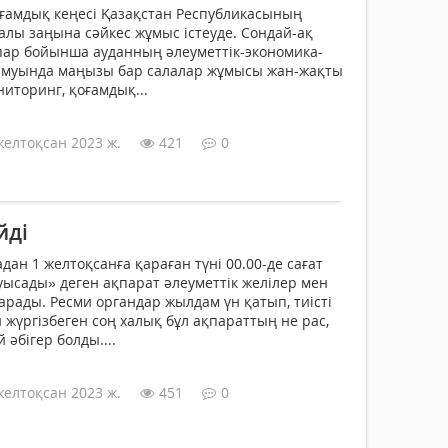
ам­дық кеңесі Қазақстан Респуб­ли­касының
алы заңына сәйкес жұмыс іс­теуде. Сондай-ақ
ар бойынша ау­дан­­ның әлеуметтік-эконо­ми­ка­­
амуында маңызы бар салалар жұмы­сы жан-жақты
ниторинг, қоғамдық...
желтоқсан 2023 ж.
421
0
йді
ан 1 желтоқсанға қараған түні 00.00-де сағат
уысады» деген ақпарат әлеуметтік желілер мен
арады. Ресми органдар жылдам үн қатып, тиісті
 жүргізбеген соң халық бұл ақпараттың не рас,
 әбігер болды....
желтоқсан 2023 ж.
451
0