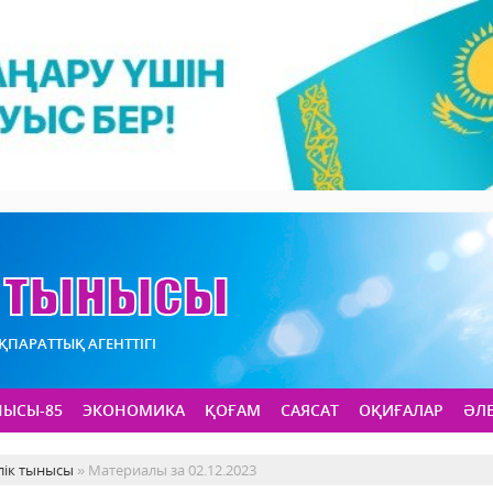
АҚПАРАТТЫҚ АГЕНТТІГІ
НЫСЫ-85
ЭКОНОМИКА
ҚОҒАМ
САЯСАТ
ОҚИҒАЛАР
ӘЛ
лік тынысы
» Материалы за 02.12.2023