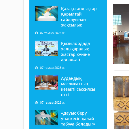
Қазақстандықтар
Құрылтай
сайлауынан
жақсылық
07 тамыз 2026 ж.
Қызылордада
халықаралық
жастар күніне
арналған
07 тамыз 2026 ж.
Аудандық
мәслихаттың
кезекті сессиясы
өтті
07 тамыз 2026 ж.
«Дауыс беру
учаскесін қалай
табуға болады?»