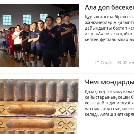
Ала доп бәсеке
Құрылғанына бір жыл т
жанкүйерлерін қалыпт
дайындықты бастап кет
әзір. «А» лигасы қайт
келген футзалшылар өза
Спорт
02 же
Чемпиондардың
Қазақтың тоғызқұма­ла
сайыстарының көшін ба
кезге дейін дүние­жүзі
ұлттық спорттың көсеге
келеді. Алғаш зияткерл