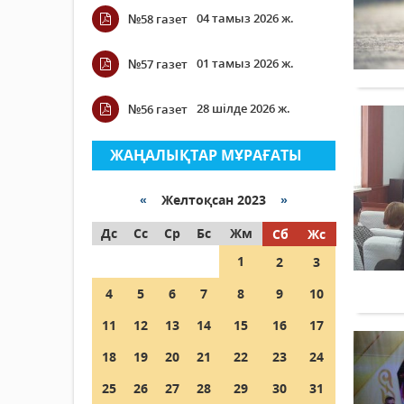
04 тамыз 2026 ж.
№58 газет
01 тамыз 2026 ж.
№57 газет
28 шілде 2026 ж.
№56 газет
ЖАҢАЛЫҚТАР МҰРАҒАТЫ
«
Желтоқсан 2023
»
Дс
Сс
Ср
Бс
Жм
Сб
Жс
1
2
3
4
5
6
7
8
9
10
11
12
13
14
15
16
17
18
19
20
21
22
23
24
25
26
27
28
29
30
31