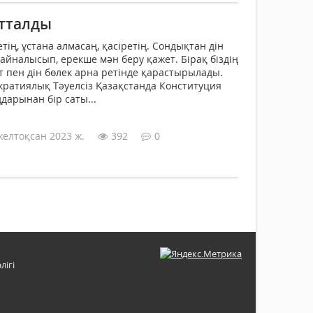
атталды
етің, ұстана алмасаң, қасіретің. Сондықтан дін
 айналысып, ерекше мән беру қажет. Бірақ біздің
т пен дін бөлек арна ретінде қарастырылады.
кратиялық Тәуелсіз Қазақстанда Конституция
дарынан бір саты...
желтоқсан 2023 ж.
392
0
лігі