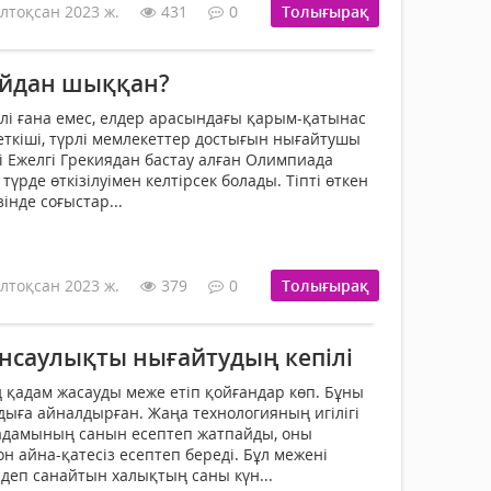
лтоқсан 2023 ж.
431
0
Толығырақ
қайдан шыққан?
ілі ғана емес, елдер арасындағы қарым-қатынас
ткіші, түрлі мемлекеттер достығын нығайтушы
ді Ежелгі Грекиядан бастау алған Олимпиада
рде өткізілуімен келтірсек болады. Тіпті өткен
інде соғыстар...
лтоқсан 2023 ж.
379
0
Толығырақ
енсаулықты нығайтудың кепілі
ң қадам жасауды меже етіп қойғандар көп. Бұны
ғдыға айналдырған. Жаңа технологияның игілігі
қадамының санын есептеп жатпайды, оны
н айна-қатесіз есептеп береді. Бұл межені
 деп санайтын халықтың саны күн...