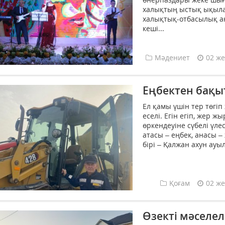
халықтың ыстық ықылас
халықтық-отбасылық а
кеші...
Мәдениет
02 же
Еңбектен бақы
Ел қамы үшін тер төгі
еселі. Егін егіп, жер 
өркендеуіне сүбелі үл
атасы – еңбек, анасы –
бірі – Қалжан ахун ауы
Қоғам
02 же
Өзекті мәселел