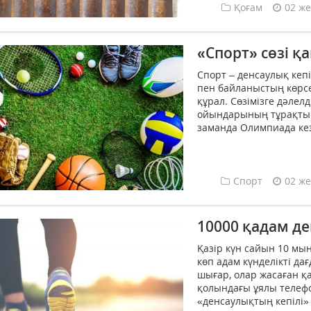
Қоғам
02 же
«Спорт» сөзі 
Спорт – денсаулық кеп
пен байланыстың көрсе
құрал. Сөзімізге дәлел
ойындарының тұрақты тү
заманда Олимпиада кез
Спорт
02 же
10000 қадам д
Қазір күн сайын 10 мы
көп адам күнделікті да
шығар, олар жасаған 
қолындағы ұялы телефо
«денсаулықтың кепілі»