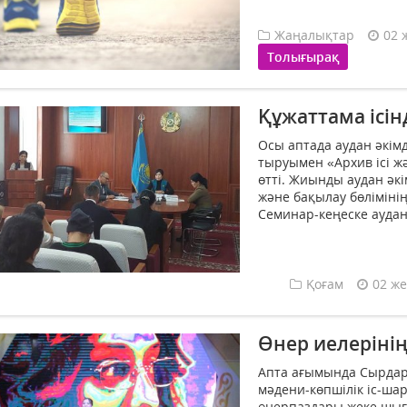
Жаңалықтар
02 
Толығырақ
Құжаттама ісін
Осы аптада аудан әкім­
тыруымен «Архив ісі ж
өтті. Жиынды аудан әк
және бақылау бөліміні
Семинар-кеңеске аудан
Қоғам
02 же
Өнер иелеріні
Апта ағымында Сырдар
мәдени-көпшілік іс-ша
өнерпаздары жеке шығ