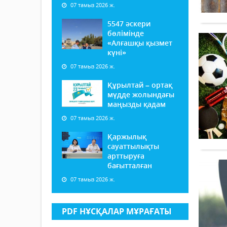
07 тамыз 2026 ж.
5547 әскери
бөлімінде
«Алғашқы қызмет
күні»
07 тамыз 2026 ж.
Құрылтай – ортақ
мүдде жолындағы
маңызды қадам
07 тамыз 2026 ж.
Қаржылық
сауаттылықты
арттыруға
бағытталған
07 тамыз 2026 ж.
PDF НҰСҚАЛАР МҰРАҒАТЫ