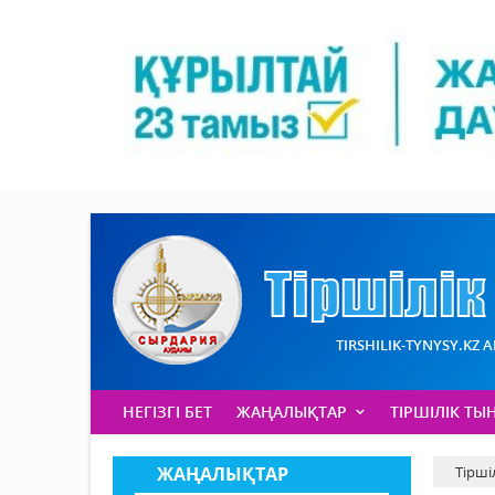
TIRSHILIK-TYNYSY.KZ 
НЕГІЗГІ БЕТ
ЖАҢАЛЫҚТАР
ТІРШІЛІК ТЫ
ЖАҢАЛЫҚТАР
Тірші