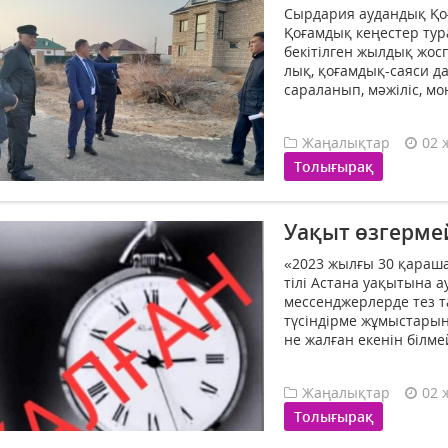
Сырдария аудандық Қоғ
Қоғамдық кеңестер ту­р
бекітілген жыл­дық жосп
лық, қоғамдық-саяси д
сараланып, мәжіліс, мо
Жаңалықтар
02 
Толығырақ
Уақыт өзгерме
«2023 жылғы 30 қарашад
тілі Астана уақытына а
мессенджерлерде тез т
түсіндірме жұмыстарын
не жалған екенін білмей
Жаңалықтар
02 
Толығырақ