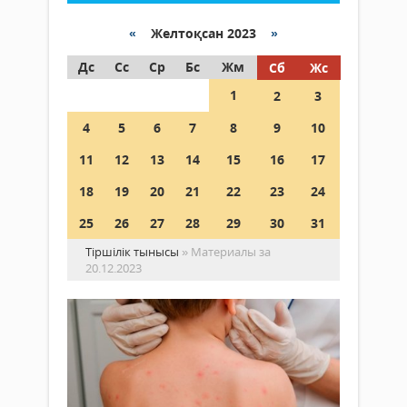
«
Желтоқсан 2023
»
Дс
Сс
Ср
Бс
Жм
Сб
Жс
1
2
3
4
5
6
7
8
9
10
11
12
13
14
15
16
17
18
19
20
21
22
23
24
25
26
27
28
29
30
31
Тіршілік тынысы
» Материалы за
20.12.2023
Қы
Жұ
ау
Қоғам
қат
20
ме
желтоқсан