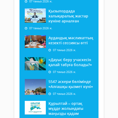
07 тамыз 2026 ж.
Қызылордада
халықаралық жастар
күніне арналған
07 тамыз 2026 ж.
Аудандық мәслихаттың
кезекті сессиясы өтті
07 тамыз 2026 ж.
«Дауыс беру учаскесін
қалай табуға болады?»
07 тамыз 2026 ж.
5547 әскери бөлімінде
«Алғашқы қызмет күні»
07 тамыз 2026 ж.
Құрылтай – ортақ
мүдде жолындағы
маңызды қадам