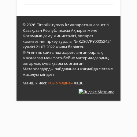
Жаст
өт
теат
сахн
Бүгі
Н.Бе
жәй
© 2026. Tirshilik-tynysy.kz ақпараттық агенттігі.
атын
жекс
Қазақстан Республикасы Ақпарат және
қаза
емес
Қоғамдық даму министрлігі, Ақпарат
акад
Қыз
комитетінің тіркеу туралы № KZ80VPY00052424
муз
өңір
куәлігі 21.07.2022 жылы берілген.
дра
11
® Агенттік сайтында жарияланған барлық
теат
ауда
мақалалар мен фото-бейне материалдардың
қойғ
маң
авторлық құқықтары қорғалған.
«Жә
Материалдарды пайдаланған жағдайда сілтеме
бар
дра
жасалуы міндетті.
қала
ашыл
кент,
Меншік иесі:
«Сыр медиа»
ЖШС.
ауы
окру
әкім
сайл
өтуде