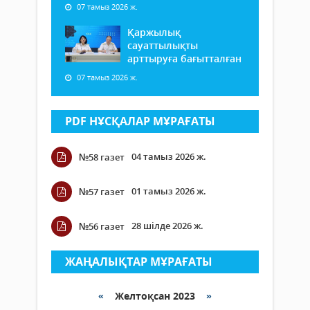
07 тамыз 2026 ж.
Қаржылық
сауаттылықты
арттыруға бағытталған
07 тамыз 2026 ж.
PDF НҰСҚАЛАР МҰРАҒАТЫ
04 тамыз 2026 ж.
№58 газет
01 тамыз 2026 ж.
№57 газет
28 шілде 2026 ж.
№56 газет
ЖАҢАЛЫҚТАР МҰРАҒАТЫ
«
Желтоқсан 2023
»