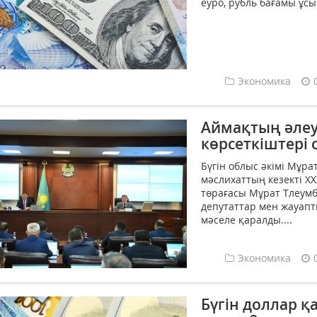
еуро, рубль бағамы ұсы
Экономика
Аймақтың әлеу
көрсеткіштері
Бүгін облыс әкімі Мұр
мәслихаттың кезекті XX
төрағасы Мұрат Тлеумб
депутаттар мен жауапты
мәселе қаралды....
Экономика
Бүгін доллар 