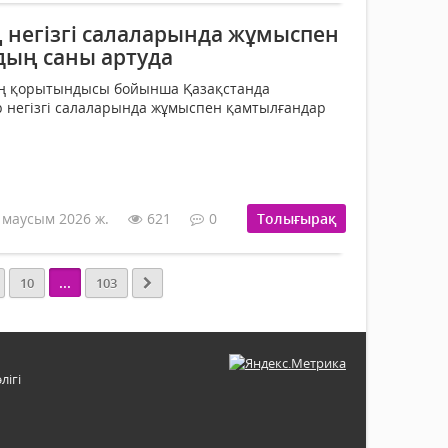
негізгі салаларында жұмыспен
ың саны артуда
ың қорытындысы бойынша Қазақстанда
 негізгі салаларында жұмыспен қамтылғандар
 маусым 2026 ж.
621
0
Толығырақ
...
10
103
лігі