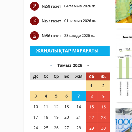
04 тамыз 2026 ж.
№58 газет
01 тамыз 2026 ж.
№57 газет
28 шілде 2026 ж.
№56 газет
ЖАҢАЛЫҚТАР МҰРАҒАТЫ
«
Тамыз 2026 »
Дс
Сс
Ср
Бс
Жм
Сб
Жс
1
2
3
4
5
6
7
8
9
10
11
12
13
14
15
16
17
18
19
20
21
22
23
24
25
26
27
28
29
30