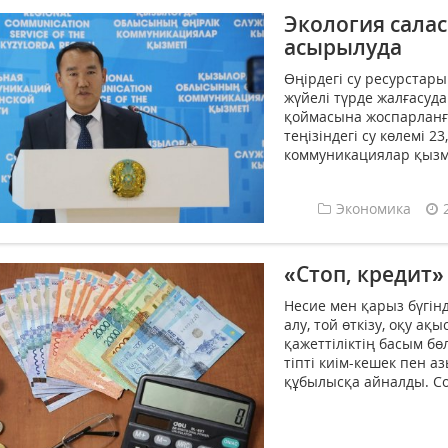
Экология сала
асырылуда
Өңірдегі су ресурстар
жүйелі түрде жалғасуд
қоймасына жоспарланға
теңізіндегі су көлемі 2
коммуникациялар қызме
Экономика
«Стоп, кредит»
Несие мен қарыз бүгінд
алу, той өткізу, оқу а
қажеттіліктің басым бө
тіпті киім-кешек пен а
құбылысқа айналды. Со