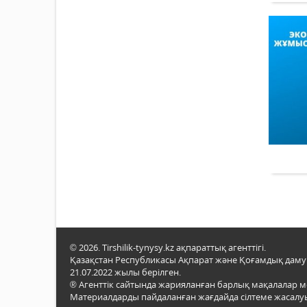
© 2026. Tirshilik-tynysy.kz ақпараттық агенттігі.
Қазақстан Республикасы Ақпарат және Қоғамдық даму м
21.07.2022 жылы берілген.
® Агенттік сайтында жарияланған барлық мақалалар 
Материалдарды пайдаланған жағдайда сілтеме жасалуы