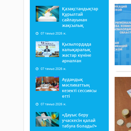
Қазақстандықтар
Құрылтай
сайлауынан
жақсылық
07 тамыз 2026 ж.
Қызылордада
халықаралық
жастар күніне
арналған
07 тамыз 2026 ж.
Аудандық
мәслихаттың
кезекті сессиясы
өтті
07 тамыз 2026 ж.
«Дауыс беру
учаскесін қалай
табуға болады?»