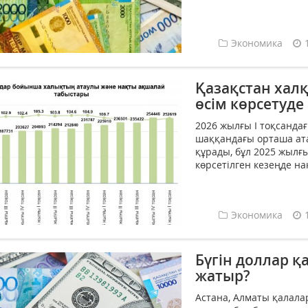
Экономика
Қазақстан хал
өсім көрсетуде
2026 жылғы I тоқсанда
шаққандағы орташа ат
құрады, бұл 2025 жылғ
көрсетілген кезеңде на
Экономика
Бүгін доллар 
жатыр?
Астана, Алматы қалал