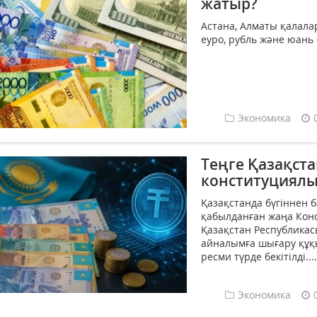
жатыр?
Астана, Алматы қалал
еуро, рубль және юань
Экономика
Теңге Қазақст
конституциялы
Қазақстанда бүгіннен 
қабылданған жаңа Конс
Қазақстан Республикас
айналымға шығару құқы
ресми түрде бекітілді....
Экономика