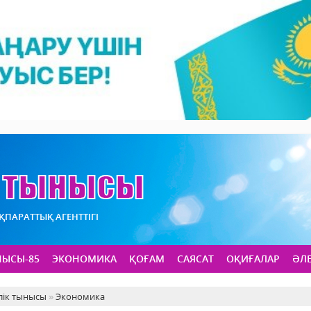
АҚПАРАТТЫҚ АГЕНТТІГІ
НЫСЫ-85
ЭКОНОМИКА
ҚОҒАМ
САЯСАТ
ОҚИҒАЛАР
ӘЛ
лік тынысы
»
Экономика