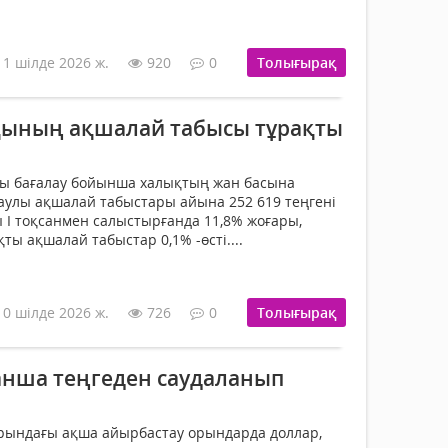
11 шілде 2026 ж.
920
0
Толығырақ
қының ақшалай табысы тұрақты
ғы бағалау бойынша халықтың жан басына
аулы ақшалай табыстары айына 252 619 теңгені
ы I тоқсанмен салыстырғанда 11,8% жоғары,
қты ақшалай табыстар 0,1% -өсті....
10 шілде 2026 ж.
726
0
Толығырақ
қанша теңгеден саудаланып
арындағы ақша айырбастау орындарда доллар,