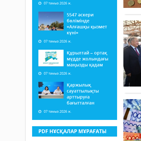
07 тамыз 2026 ж.
5547 әскери
бөлімінде
«Алғашқы қызмет
күні»
07 тамыз 2026 ж.
Құрылтай – ортақ
мүдде жолындағы
маңызды қадам
07 тамыз 2026 ж.
Қаржылық
сауаттылықты
арттыруға
бағытталған
07 тамыз 2026 ж.
PDF НҰСҚАЛАР МҰРАҒАТЫ