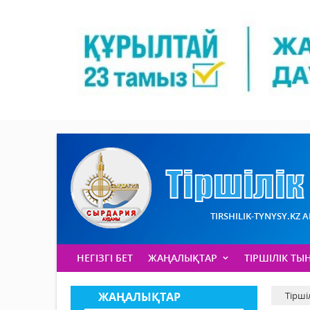
TIRSHILIK-TYNYSY.KZ 
НЕГІЗГІ БЕТ
ЖАҢАЛЫҚТАР
ТІРШІЛІК ТЫ
ЖАҢАЛЫҚТАР
Тірші