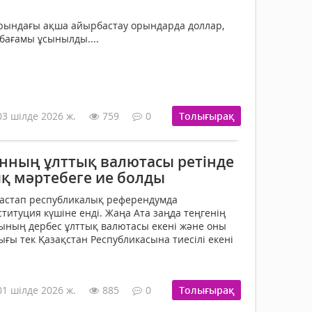
арындағы ақша айырбастау орындарда доллар,
 бағамы ұсынылды....
03 шілде 2026 ж.
759
0
Толығырақ
анның ұлттық валютасы ретінде
қ мәртебеге ие болды
бастап республикалық референдумда
титуция күшіне енді. Жаңа Ата заңда теңгенің
ының дербес ұлттық валютасы екені және оны
ғы тек Қазақстан Республикасына тиесілі екені
01 шілде 2026 ж.
885
0
Толығырақ