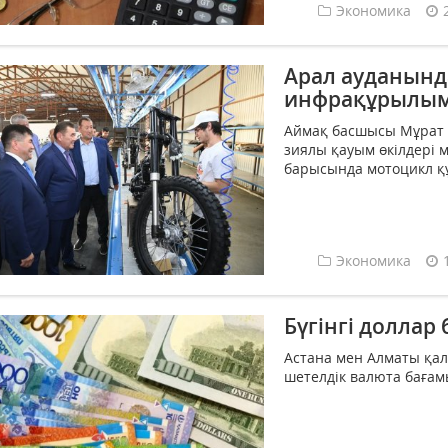
Экономика
Арал ауданынд
инфрақұрылым
Аймақ басшысы Мұрат 
зиялы қауым өкілдері 
барысында мотоцикл қ
Экономика
Бүгінгі доллар
Астана мен Алматы қа
шетелдік валюта бағам