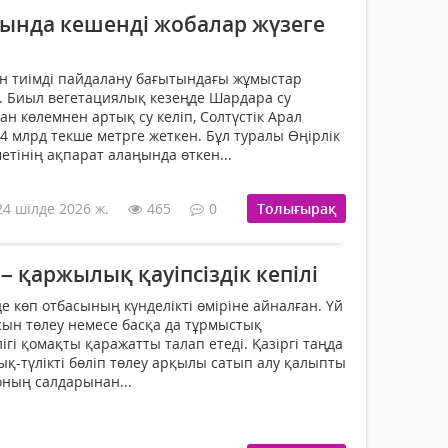
сында кешенді жобалар жүзеге
ын тиімді пайдалану бағытындағы жұмыстар
а. Биыл вегетациялық кезеңде Шардара су
н көлемнен артық су келіп, Солтүстік Арал
3,4 млрд текше метрге жеткен. Бұл туралы Өңірлік
тінің ақпарат алаңында өткен...
24 шілде 2026 ж.
465
0
Толығырақ
 – қаржылық қауіпсіздік кепілі
е көп отбасының күнделікті өміріне айналған. Үй
қысын төлеу немесе басқа да тұрмыстық
лігі қомақты қаражатты талап етеді. Қазіргі таңда
зық-түлікті бөліп төлеу арқылы сатып алу қалыпты
ның салдарынан...