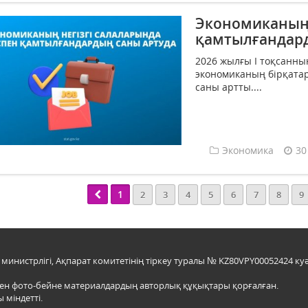
Экономиканың 
қамтылғандард
2026 жылғы I тоқсанн
экономиканың бірқатар
саны артты....
Экономика
30
1
2
3
4
5
6
7
8
9
инистрлігі, Ақпарат комитетінің тіркеу туралы № KZ80VPY00052424 куә
мен фото-бейне материалдардың авторлық құқықтары қорғалған.
 міндетті.