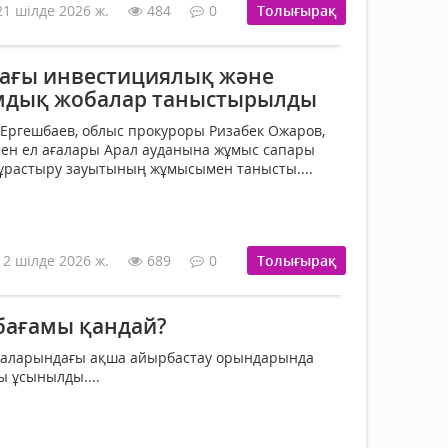
21 шілде 2026 ж.
484
0
Толығырақ
ағы инвестициялық және
дық жобалар таныстырылды
Ергешбаев, облыс прокуроры Ризабек Ожаров,
мен ел ағалары Арал ауданына жұмыс сапары
ұрастыру зауытының жұмысымен танысты....
12 шілде 2026 ж.
689
0
Толығырақ
 бағамы қандай?
лаларындағы ақша айырбастау орындарында
ы ұсынылды....