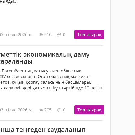
нылды....
05 шілде 2026 ж.
916
0
Толығырақ
меттік-экономикалық даму
 сараланды
ат Ергешбаевтың қатысуымен облыстық
XIV сессиясы өтті. Оған облыстық мәслихат
етов, құқық қорғау саласының басшылары,
 сала өкілдері қатысты. Күн тәртібінде 10 негізгі
03 шілде 2026 ж.
705
0
Толығырақ
қанша теңгеден саудаланып