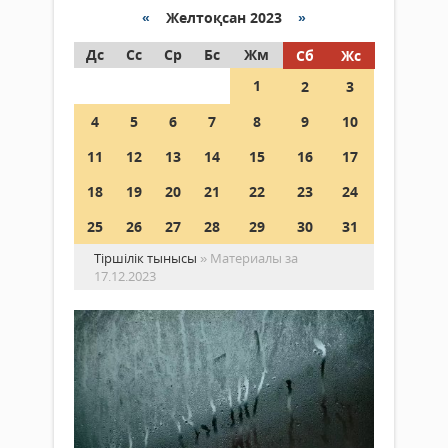
«
Желтоқсан 2023
»
Дс
Сс
Ср
Бс
Жм
Сб
Жс
1
2
3
4
5
6
7
8
9
10
11
12
13
14
15
16
17
18
19
20
21
22
23
24
25
26
27
28
29
30
31
Тіршілік тынысы
» Материалы за
17.12.2023
Те
бу
не
Қоғам
іст
17
ке
желтоқсан
2023 ж.
Кей