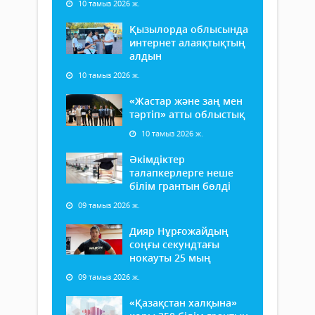
10 тамыз 2026 ж.
Қызылорда облысында
интернет алаяқтықтың
алдын
10 тамыз 2026 ж.
«Жастар және заң мен
тәртіп» атты облыстық
10 тамыз 2026 ж.
Әкімдіктер
талапкерлерге неше
білім грантын бөлді
09 тамыз 2026 ж.
Дияр Нұрғожайдың
соңғы секундтағы
нокауты 25 мың
09 тамыз 2026 ж.
«Қазақстан халқына»