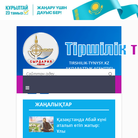
TIRSHILIK-TYNYSY.KZ
АҚПАРАТТЫҚ АГЕНТТІГІ
ЖАҢАЛЫҚТАР
Қазақстанда Абай күні
аталып өтіп жатыр:
Ұлы