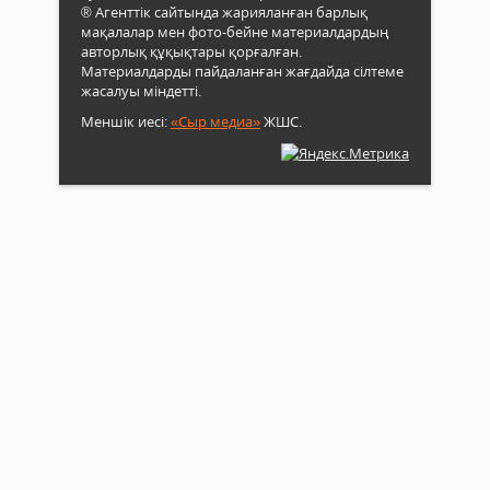
депа
алуғ
® Агенттік сайтында жарияланған барлық
арн
арна
мақалалар мен фото-бейне материалдардың
тех
іс-
авторлық құқықтары қорғалған.
дай
шар
Материалдарды пайдаланған жағдайда сілтеме
таны
өтті..
жасалуы міндетті.
Меншік иесі:
«Сыр медиа»
ЖШС.