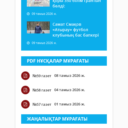
қоры 350 білім грантын
бөлді:
09 тамыз 2026 ж.
Самат Смақов
«Атырау» футбол
клубының бас бапкері
09 тамыз 2026 ж.
PDF НҰСҚАЛАР МҰРАҒАТЫ
08 тамыз 2026 ж.
№59 газет
04 тамыз 2026 ж.
№58 газет
01 тамыз 2026 ж.
№57 газет
ЖАҢАЛЫҚТАР МҰРАҒАТЫ