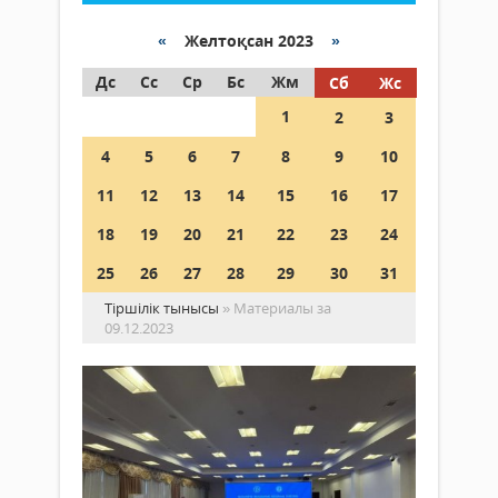
«
Желтоқсан 2023
»
Дс
Сс
Ср
Бс
Жм
Сб
Жс
1
2
3
4
5
6
7
8
9
10
11
12
13
14
15
16
17
18
19
20
21
22
23
24
25
26
27
28
29
30
31
Тіршілік тынысы
» Материалы за
09.12.2023
Қо
ке
от
Қоғам
өтт
09
Қыз
желтоқсан