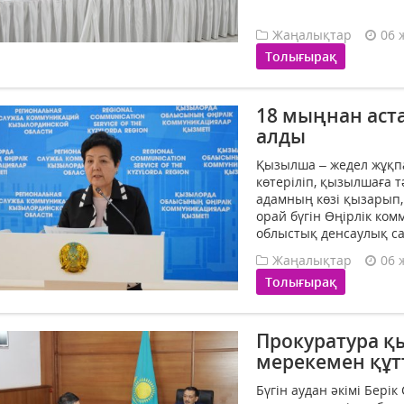
Жаңалықтар
06 
Толығырақ
18 мыңнан аст
алды
Қызылша – жедел жұқпа
көтеріліп, қызылшаға т
адамның көзі қызарып,
орай бүгін Өңірлік ко
облыстық денсаулық с
Жаңалықтар
06 
Толығырақ
Прокуратура қ
мерекемен құ
Бүгін аудан әкімі Бері