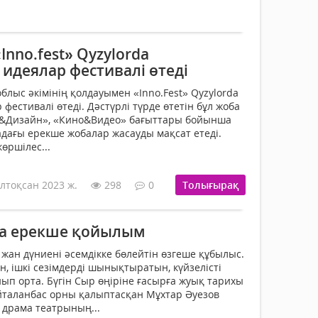
nno.fest» Qyzylordа
идеялар фестивалі өтеді
облыс әкімінің қолдауымен «Inno.Fest» Qyzylorda
естивалі өтеді. Дәстүрлі түрде өтетін бұл жоба
нт&Дизайн», «Кино&Видео» бағыттары бойынша
аладағы ерекше жобалар жасауды мақсат етеді.
өршілес...
лтоқсан 2023 ж.
298
0
Толығырақ
да ерекше қойылым
, жан дүниені әсемдікке бөлейтін өзгеше құбылыс.
ішкі сезімдерді шынықтыратын, күйзелісті
п орта. Бүгін Сыр өңіріне ғасырға жуық тарихы
айталанбас орны қалыптасқан Мұхтар Әуезов
 драма театрының...