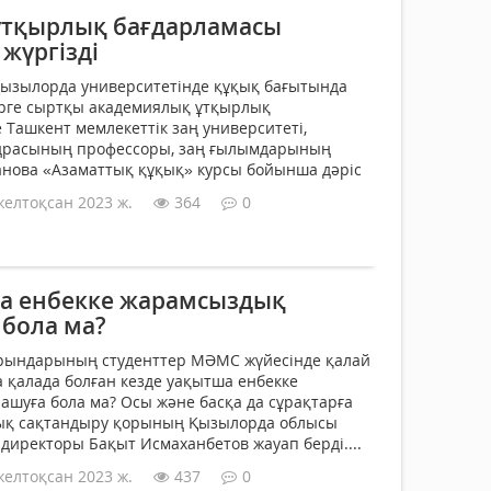
ұтқырлық бағдарламасы
жүргізді
Қызылорда университетінде құқық бағытында
ерге сыртқы академиялық ұтқырлық
 Ташкент мемлекеттік заң университеті,
драсының профессоры, заң ғылымдарының
анова «Азаматтық құқық» курсы бойынша дәріс
желтоқсан 2023 ж.
364
0
а енбекке жарамсыздық
 бола ма?
орындарының студенттер МӘМС жүйесінде қалай
 қалада болған кезде уақытша енбекке
шуға бола ма? Осы және басқа да сұрақтарға
ық сақтандыру қорының Қызылорда облысы
иректоры Бақыт Исмаханбетов жауап берді....
желтоқсан 2023 ж.
437
0