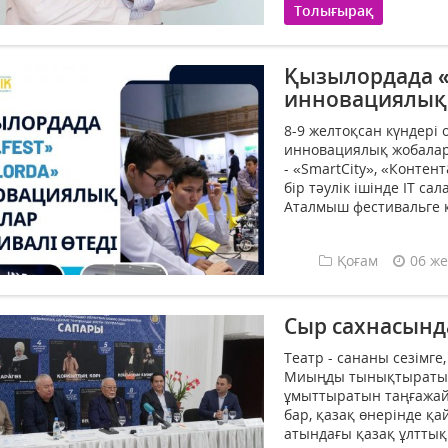
Толығырақ
Қызылордада «I
инновациялық 
8-9 желтоқсан күндері 
инновациялық жобалар ф
- «SmartСity», «Конте
бір тәулік ішінде ІТ с
Аталмыш фестивальге к
Қоғам
06 же
Сыр сахнасын
Театр - сананы сезімге
Миыңды тынықтыратын, 
ұмыттыратын таңғажайы
бар, қазақ өнерінде қ
атындағы қазақ ұлттық