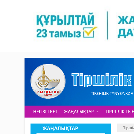
TIRSHILIK-TYNYSY.KZ 
НЕГІЗГІ БЕТ
ЖАҢАЛЫҚТАР
ТІРШІЛІК ТЫ
ЖАҢАЛЫҚТАР
Тірші