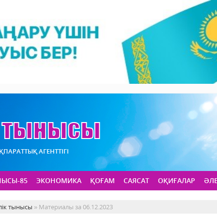
АҚПАРАТТЫҚ АГЕНТТІГІ
НЫСЫ-85
ЭКОНОМИКА
ҚОҒАМ
САЯСАТ
ОҚИҒАЛАР
ӘЛ
лік тынысы
» Материалы за 06.12.2023