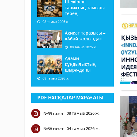
Шежірелі
тарихтың тамыры
терең
08 тамыз 2026 ж.
Ақиқат таразысы –
«Абай жолында»
08 тамыз 2026 ж.
Адами
құндылықтың
шырағданы
08 тамыз 2026 ж.
PDF НҰСҚАЛАР МҰРАҒАТЫ
08 тамыз 2026 ж.
№59 газет
04 тамыз 2026 ж.
№58 газет