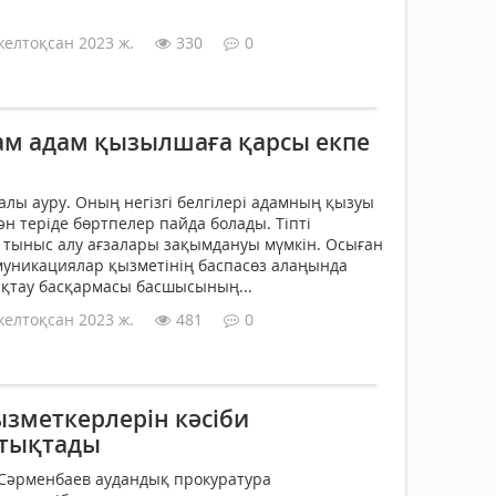
желтоқсан 2023 ж.
330
0
ам адам қызылшаға қарсы екпе
лы ауру. Оның негізгі белгілері адамның қызуы
ән теріде бөртпелер пайда болады. Тіпті
 тыныс алу ағзалары зақымдануы мүмкін. Осыған
ммуникациялар қызметінің баспасөз алаңында
ақтау басқармасы басшысының...
желтоқсан 2023 ж.
481
0
ызметкерлерін кәсіби
ттықтады
к Сәрменбаев аудандық прокуратура