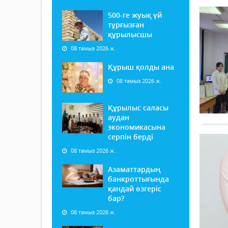
500-ге жуық үй
тұрғызған
құрылысшы
08 тамыз 2026 ж.
Құрыш қолды ана
08 тамыз 2026 ж.
Құрылыс саласы
аудан
экономикасына
серпін берді
08 тамыз 2026 ж.
Азаматтардың
банкроттығында
қандай өзгеріс
бар?
08 тамыз 2026 ж.