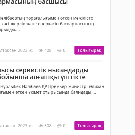
қармасының басшысы
Нәлібаевтың төрағалығымен өткен мәжілісте
кәсіпкерлік және өнеркәсіп басқармасының
рылды....
лтоқсан 2023 ж.
408
0
Толығырақ
ысы сервистік нысандарды
бойынша алғашқы үштікте
і Нұрлыбек Нәлібаев ҚР Премьер-министрі Әлихан
ымен өткен Үкімет отырысында баяндады....
лтоқсан 2023 ж.
308
0
Толығырақ