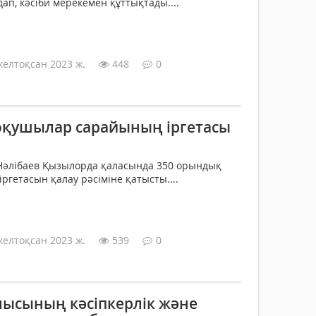
ап, кәсіби мерекемен құттықтады....
желтоқсан 2023 ж.
448
0
қушылар сарайының іргетасы
 Нәлібаев Қызылорда қаласында 350 орындық
гетасын қалау рәсіміне қатысты....
желтоқсан 2023 ж.
539
0
ысының кәсіпкерлік және