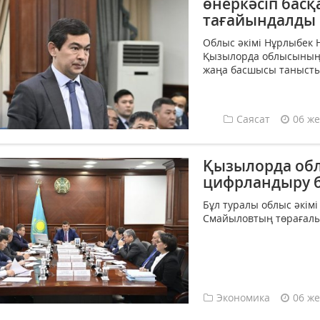
өнеркәсіп бас
тағайындалды
Облыс әкімі Нұрлыбек 
Қызылорда облысының 
жаңа басшысы танысты
Саясат
06 же
Қызылорда обл
цифрландыру 
Бұл туралы облыс әкім
Смайыловтың төрағалығ
Экономика
06 же