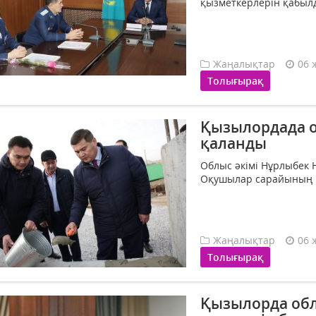
қызметкерлерін қабылд
Жаңалықтар
06 
Толығырақ
Қызылордада о
қаланды
Облыс әкімі Нұрлыбек
Оқушылар cарайының ір
Жаңалықтар
06 
Толығырақ
Қызылорда обл