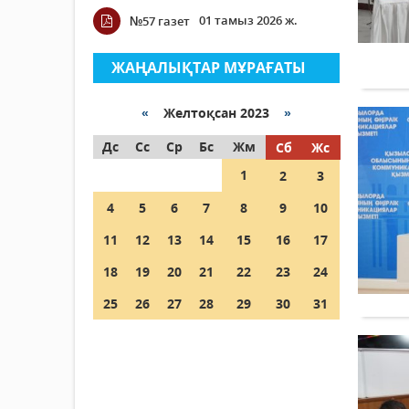
01 тамыз 2026 ж.
№57 газет
ЖАҢАЛЫҚТАР МҰРАҒАТЫ
«
Желтоқсан 2023
»
Дс
Сс
Ср
Бс
Жм
Сб
Жс
1
2
3
4
5
6
7
8
9
10
11
12
13
14
15
16
17
18
19
20
21
22
23
24
25
26
27
28
29
30
31