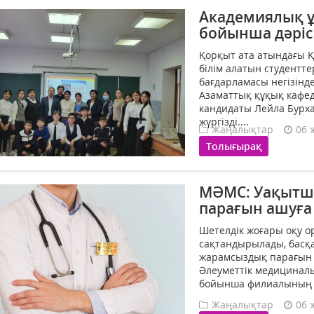
Академиялық 
бойынша дәріс 
Қорқыт ата атындағы 
білім алатын студентт
бағдарламасы негізінде
Азаматтық құқық кафе
кандидаты Лейла Бурх
жүргізді....
Жаңалықтар
06 
Толығырақ
МӘМС: Уақытш
парағын ашуға
Шетелдік жоғары оқу 
сақтандырылады, басқа
жарамсыздық парағын а
Әлеуметтік медицинал
бойынша филиалының д
Жаңалықтар
06 