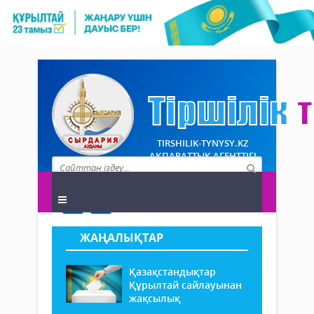
TIRSHILIK-TYNYSY.KZ
АҚПАРАТТЫҚ АГЕНТТІГІ
ЖАҢАЛЫҚТАР
Қазақстандықтар
Құрылтай сайлауынан
жақсылық