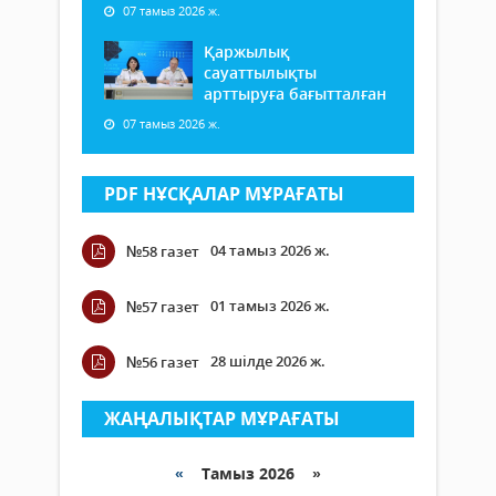
07 тамыз 2026 ж.
Қаржылық
сауаттылықты
арттыруға бағытталған
07 тамыз 2026 ж.
PDF НҰСҚАЛАР МҰРАҒАТЫ
04 тамыз 2026 ж.
№58 газет
01 тамыз 2026 ж.
№57 газет
28 шілде 2026 ж.
№56 газет
ЖАҢАЛЫҚТАР МҰРАҒАТЫ
«
Тамыз 2026 »