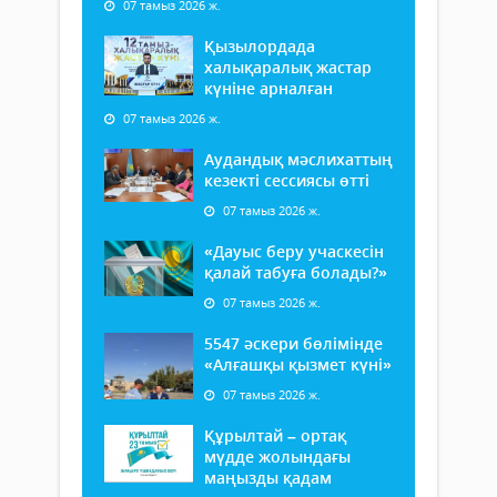
07 тамыз 2026 ж.
Қызылордада
халықаралық жастар
күніне арналған
07 тамыз 2026 ж.
Аудандық мәслихаттың
кезекті сессиясы өтті
07 тамыз 2026 ж.
«Дауыс беру учаскесін
қалай табуға болады?»
07 тамыз 2026 ж.
5547 әскери бөлімінде
«Алғашқы қызмет күні»
07 тамыз 2026 ж.
Құрылтай – ортақ
мүдде жолындағы
маңызды қадам