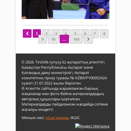
ен
алға
тізім
560
2026
жари
0
Иор
жыл
Толығырақ
Амм
футб
қала
әлем
өтке
чем
жаст
1
2
3
4
5
6
7
8
тари
арас
...
9
10
165
жаң
Азия
пар
чем
ашты
Қаза
АҚШ
құра
Кана
© 2026. Tirshilik-tynysy.kz ақпараттық агенттігі.
сәтті
жән
Қазақстан Республикасы Ақпарат және
өнер
Қоғамдық даму министрлігі, Ақпарат
Мекс
көрс
комитетінің тіркеу туралы № KZ80VPY00052424
бірл
жал
куәлігі 21.07.2022 жылы берілген.
қабы
5
® Агенттік сайтында жарияланған барлық
дүбі
мақалалар мен фото-бейне материалдардың
алты
дода
авторлық құқықтары қорғалған.
4
Исп
Материалдарды пайдаланған жағдайда сілтеме
күмі
құра
жасалуы міндетті.
жән
өзін
3
мық
Меншік иесі:
«Сыр медиа»
ЖШС.
қола
тағы
меда
бір