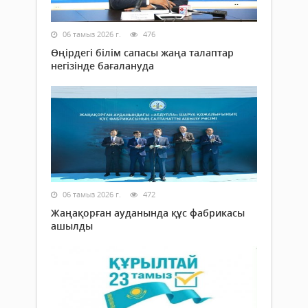
06 тамыз 2026 г.
476
Өңірдегі білім сапасы жаңа талаптар
негізінде бағалануда
06 тамыз 2026 г.
472
Жаңақорған ауданында құс фабрикасы
ашылды