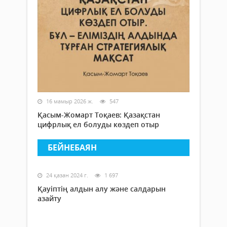
16 мамыр 2026 ж.
547
Қасым-Жомарт Тоқаев: Қазақстан
цифрлық ел болуды көздеп отыр
БЕЙНЕБАЯН
24 қазан 2024 г.
1 697
Қауіптің алдын алу және салдарын
азайту