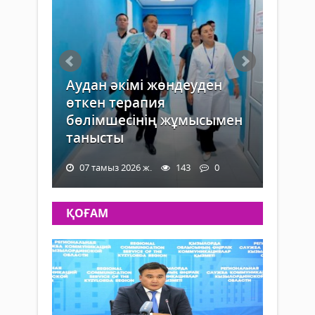
Аудан әкімі жөндеуден
өткен терапия
бөлімшесінің жұмысымен
танысты
07 тамыз 2026 ж.
143
0
ҚОҒАМ