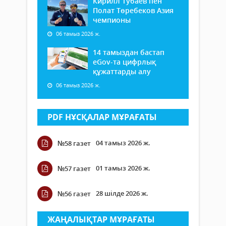
Кирилл Тубаев пен
Полат Төребеков Азия
чемпионы
06 тамыз 2026 ж.
14 тамыздан бастап
еGov-та цифрлық
құжаттарды алу
06 тамыз 2026 ж.
PDF НҰСҚАЛАР МҰРАҒАТЫ
04 тамыз 2026 ж.
№58 газет
01 тамыз 2026 ж.
№57 газет
28 шілде 2026 ж.
№56 газет
ЖАҢАЛЫҚТАР МҰРАҒАТЫ