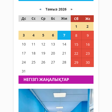
«
Тамыз 2026 »
Дс
Сс
Ср
Бс
Жм
Сб
Жс
1
2
3
4
5
6
7
8
9
10
11
12
13
14
15
16
17
18
19
20
21
22
23
24
25
26
27
28
29
30
31
НЕГIЗГI ЖАҢАЛЫҚТАР