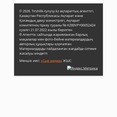
© 2026. Tirshilik-tynysy.kz ақпараттық агенттігі.
Қазақстан Республикасы Ақпарат және
Қоғамдық даму министрлігі, Ақпарат
комитетінің тіркеу туралы № KZ80VPY00052424
куәлігі 21.07.2022 жылы берілген.
® Агенттік сайтында жарияланған барлық
мақалалар мен фото-бейне материалдардың
авторлық құқықтары қорғалған.
Материалдарды пайдаланған жағдайда сілтеме
жасалуы міндетті.
Меншік иесі:
«Сыр медиа»
ЖШС.