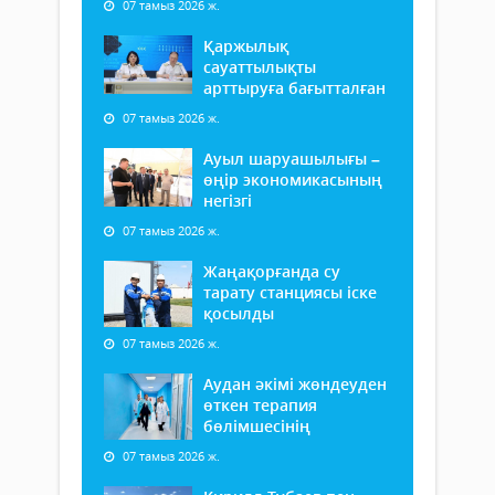
07 тамыз 2026 ж.
Қаржылық
сауаттылықты
арттыруға бағытталған
07 тамыз 2026 ж.
Ауыл шаруашылығы –
өңір экономикасының
негізгі
07 тамыз 2026 ж.
Жаңақорғанда су
тарату станциясы іске
қосылды
07 тамыз 2026 ж.
Аудан әкімі жөндеуден
өткен терапия
бөлімшесінің
07 тамыз 2026 ж.