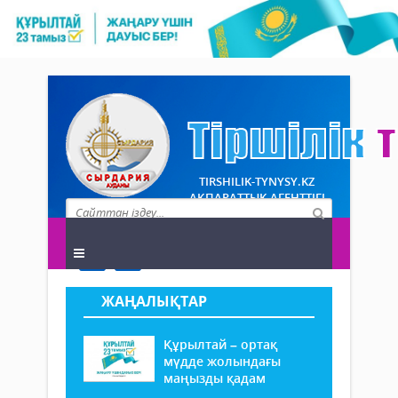
TIRSHILIK-TYNYSY.KZ
АҚПАРАТТЫҚ АГЕНТТІГІ
ЖАҢАЛЫҚТАР
Құрылтай – ортақ
мүдде жолындағы
маңызды қадам