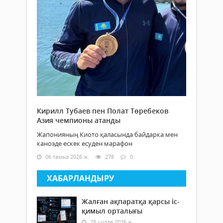
Кирилл Тубаев пен Полат Төребеков
Азия чемпионы атанды
Жапонияның Киото қаласында байдарка мен
каноэде ескек есуден марафон
06 тамыз 2026 ж.
278
0
ХАБАРЛАНДЫРУ
Жалған ақпаратқа қарсы іс-
қимыл орталығы
28 шілде 2026 ж.