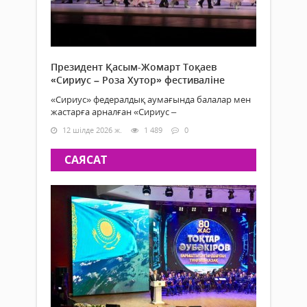
Президент Қасым-Жомарт Тоқаев
«Сириус – Роза Хутор» фестиваліне
«Сириус» федералдық аумағында балалар мен
жастарға арналған «Сириус –
12 шілде 2026 ж.
1 489
0
САЯСАТ