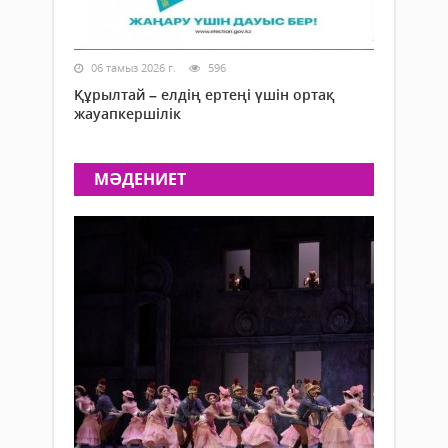
06 тамыз 2026 г.
596
Құрылтай – елдің ертеңі үшін ортақ
жауапкершілік
МӘДЕНИЕТ