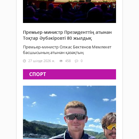
Премьер-министр Президенттің атынан
Тоқтар Әубәкіровті 80 жылдық
Премьер-министр Олжас Бектенов Мемлекет
басшысының атынан қазақтың
27 шілде 2026 ж.
458
0
СПОРТ