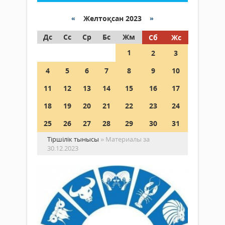
«
Желтоқсан 2023
»
Дс
Сс
Ср
Бс
Жм
Сб
Жс
1
2
3
4
5
6
7
8
9
10
11
12
13
14
15
16
17
18
19
20
21
22
23
24
25
26
27
28
29
30
31
Тіршілік тынысы
» Материалы за
30.12.2023
20
жы
ар
Қоғам
жұ
30
жо
желтоқсан