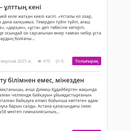
– ұлттың кені
мей келе жатқан киелі кәсіп. «Ұсталы ел озар,
н дана халқымыз. Темірден түйін түйіп, ағаш
», «дарқан», «ұста» деп төбесіне көтеріп,
де осындай он саусағынан өнер тамған небір ұста
ардың болғаны...
 маусым 2025 ж.
470
0
Толығырақ
ту білімнен емес, мінезден
ң мақтанышы, әнші Димаш Құдайберген жақында
рналған челлендж байқауын ұйымдастырғанын
 Аталған байқауға еліміз бойынша көптеген адам
нуға барын салды. Астана қаласындағы Ілияс
№58 мектеп-гимназиясының...