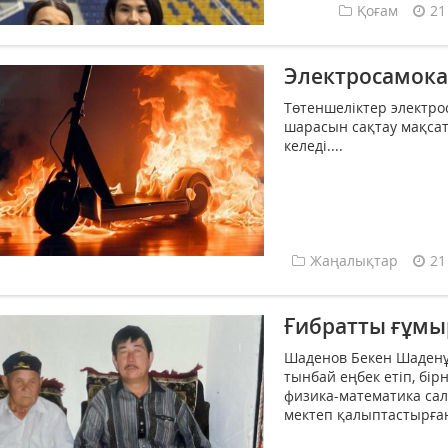
Қоғам
21
Электросамокат
Төтеншеліктер электрос
шарасын сақтау мақсат
келеді....
Жаңалықтар
21
Ғибратты ғұмыр
Шаденов Бекен Шаденұ
тынбай еңбек етіп, бі
физика-математика сал
мектеп қалыптастырған 