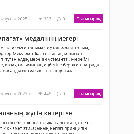
 маусым 2025 ж.
383
0
Толығырақ
пағат» медалінің иегері
 есімі әлемге танымал офтальмолог-ғалым,
дәрігер Мемлекет басшысының қолынан
, туған елдің мерейін үстем етті. Мерейлі
не, қазақ ғалымының еңбегіне берілген награда.
жасанды интеллект негізінде көз...
 маусым 2025 ж.
446
0
Толығырақ
аланың жүгін көтерген
арнайы белгіленген этика қалыптасқан. Кез
тік қызмет этикасының негізгі принципін
алдымен, адалдықты, әдептілік пен