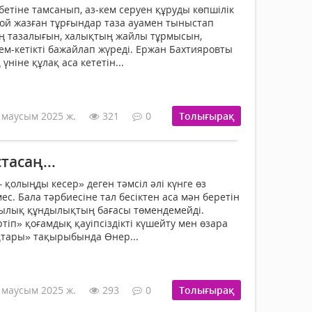
бетіне тамсанып, аз-кем серуен құруды көпшілік
бой жазған тұрғындар таза ауамен тыныстап
тің тазалығын, халықтың жайлы тұрмысын,
ем-кетікті бажайлап жүреді. Ержан Бахтияровты
үніне құлақ аса кететін...
 маусым 2025 ж.
321
0
Толығырақ
тасаң...
 қолыңды кесер» деген тәмсіл әлі күнге өз
ес. Бала тәрбиесіне тал бесіктен аса мән беретін
сылық құндылықтың бағасы төмендемейді.
іп» қоғамдық қауіпсіздікті күшейту мен өзара
тары» тақырыбында Өнер...
 маусым 2025 ж.
293
0
Толығырақ