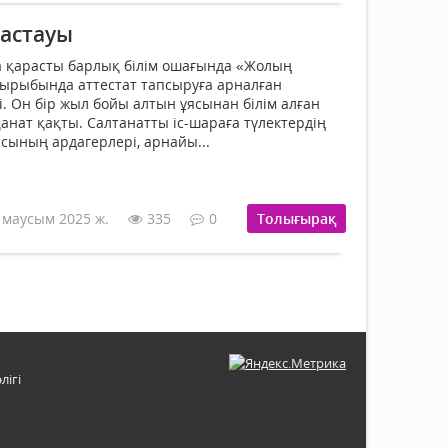
бастауы
а қарасты барлық білім ошағында «Жолың
ақырыбында аттестат тапсыруға арналған
і. Он бір жыл бойы алтын ұясынан білім алған
қанат қақты. Салтанатты іс-шараға түлектердің
асының ардагерлері, арнайы...
 маусым 2025 ж.
335
0
Толығырақ
лігі