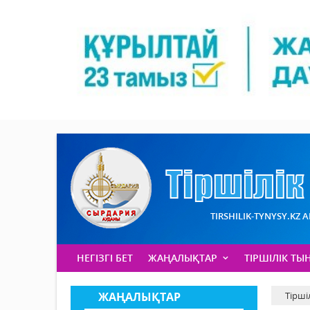
TIRSHILIK-TYNYSY.KZ 
НЕГІЗГІ БЕТ
ЖАҢАЛЫҚТАР
ТІРШІЛІК ТЫ
ЖАҢАЛЫҚТАР
Тірші