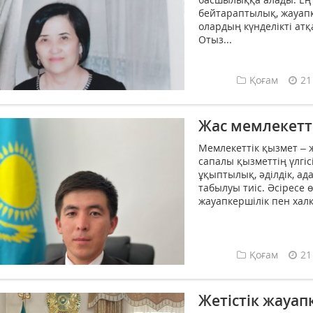
бейтараптылық, жауап
олардың күнделікті атқ
Отыз...
Қоғам
21
Жас мемлекетт
Мемлекеттік қызмет – ж
сапалы қызметтің үлгі
ұқыптылық, әділдік, ад
табылуы тиіс. Әсіресе 
жауапкершілік пен халқ
Қоғам
21
Жетістік жауап