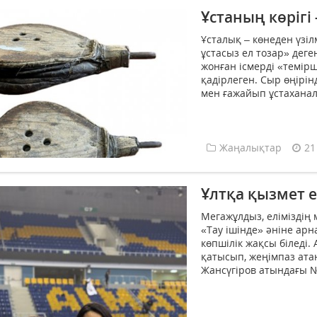
Ұстаның көрігі 
Ұсталық – көнеден үзіл
ұстасыз ел тозар» деге
жонған ісмерді «темірші
қадірлеген. Сыр өңірін
мен ғажайып ұстаханал
Жаңалықтар
21
Ұлтқа қызмет е
Мегажұлдыз, елімізді
«Тау ішінде» әніне а
көпшілік жақсы біледі.
қатысып, жеңімпаз ата
Жансүгіров атындағы 