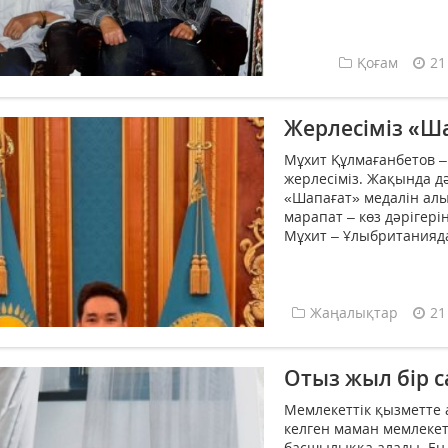
Қоғам
21
Жерлесіміз «Ша
Мұхит Құлмағанбетов –
жерлесіміз. Жақында 
«Шапағат» медалін алып
марапат – көз дәрігері
Мұхит – Ұлыбританияда 
Жаңалықтар
21
Отыз жыл бір с
Мемлекеттік қызметте 
келген маман мемлекет
басшылыққа алады. Ең 