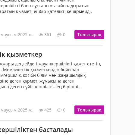
кершілікті басты ұстанымға айналдыратын
аратын қызметі ешбір қателікті кешірмейді.
 маусым 2025 ж.
361
0
Толығырақ
ік қызметкер
оғары деңгейдегі жауапкершілікті қажет ететін,
сі. Мемлекеттік қызметкердің бойынан
амгершілік, кәсіби білім мен жаңашылдық
өзіне деген құрмет, жұмысына деген
ына деген сүйіспеншілік – ең бірінші...
 маусым 2025 ж.
425
0
Толығырақ
кершіліктен басталады