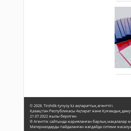
© 2026. Tirshilik-tynysy.kz ақпараттық агенттігі.
Қазақстан Республикасы Ақпарат және Қоғамдық даму м
21.07.2022 жылы берілген.
® Агенттік сайтында жарияланған барлық мақалалар 
Материалдарды пайдаланған жағдайда сілтеме жасалуы