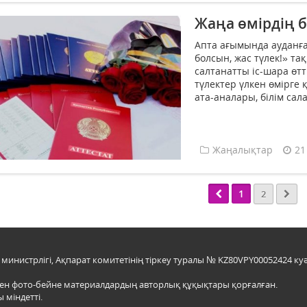
Жаңа өмірдің 
Апта ағымында ауданғ
болсын, жас түлек!» т
салтанатты іс-шара өтт
түлектер үлкен өмірге 
ата-аналары, білім сал
Жаңалықтар
21
1
2
инистрлігі, Ақпарат комитетінің тіркеу туралы № KZ80VPY00052424 куә
мен фото-бейне материалдардың авторлық құқықтары қорғалған.
 міндетті.