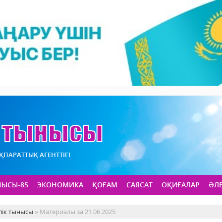
АҚПАРАТТЫҚ АГЕНТТІГІ
НЫСЫ-85
ЭКОНОМИКА
ҚОҒАМ
САЯСАТ
ОҚИҒАЛАР
ӘЛ
лік тынысы
» Материалы за 21.06.2025