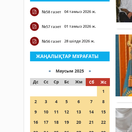
04 тамыз 2026 ж.
№58 газет
01 тамыз 2026 ж.
№57 газет
28 шілде 2026 ж.
№56 газет
ЖАҢАЛЫҚТАР МҰРАҒАТЫ
«
Маусым 2025
»
Дс
Сс
Ср
Бс
Жм
Сб
Жс
1
2
3
4
5
6
7
8
9
10
11
12
13
14
15
16
17
18
19
20
21
22