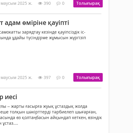
 маусым 2025 ж.
390
0
Толығырақ
 адам өміріне қауіпті
амокатты зарядтау кезінде қауіпсіздік іс-
ында ұдайы түсіндірме жұмысын жүргізіп
 маусым 2025 ж.
397
0
Толығырақ
 иесі
лы – жарты ғасырға жуық ұстаздық жолда
рнеше толқын шәкірттерді тәрбиелеп шығарған,
асында өз қолтаңбасын айқындап кеткен, өзіндік
ұстаз....