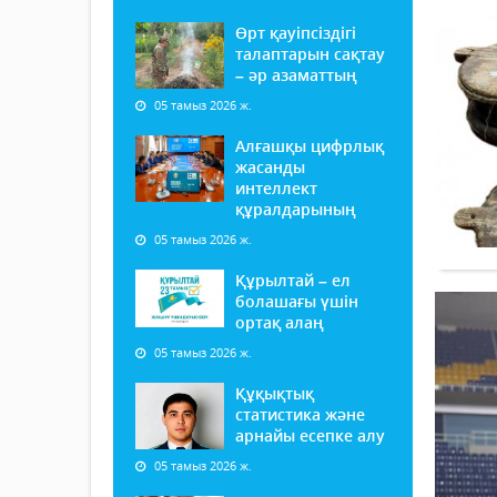
Өрт қауіпсіздігі
талаптарын сақтау
– әр азаматтың
05 тамыз 2026 ж.
Алғашқы цифрлық
жасанды
интеллект
құралдарының
05 тамыз 2026 ж.
Құрылтай – ел
болашағы үшін
ортақ алаң
05 тамыз 2026 ж.
Құқықтық
статистика және
арнайы есепке алу
05 тамыз 2026 ж.