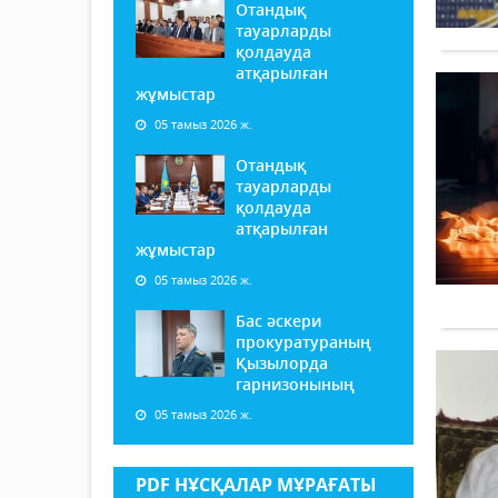
Отандық
тауарларды
қолдауда
атқарылған
жұмыстар
05 тамыз 2026 ж.
Отандық
тауарларды
қолдауда
атқарылған
жұмыстар
05 тамыз 2026 ж.
Бас әскери
прокуратураның
Қызылорда
гарнизонының
05 тамыз 2026 ж.
PDF НҰСҚАЛАР МҰРАҒАТЫ