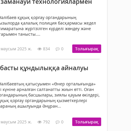
заманауи технологиялармен
Нәлібаев құқық қорғау органдарының
ызылорда қалалық полиция басқармасы жедел
имаратына жүргізілген күрделі жөндеу және
арымен танысты....
 маусым 2025 ж.
834
0
Толығырақ
п басты құндылыққа айналуы
 Нәлібаевтың қатысуымен «Өнер орталығында»
 күніне арналған салтанатты жиын өтті. Оған
ргандарының басшылары, зиялы қауым өкілдері,
құқық қорғау органдарының қызметкерлері
шараның ашылуында Әнұран...
 маусым 2025 ж.
792
0
Толығырақ