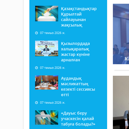
Қазақстандықтар
Құрылтай
сайлауынан
жақсылық
07 тамыз 2026 ж.
Қызылордада
халықаралық
жастар күніне
арналған
07 тамыз 2026 ж.
Аудандық
мәслихаттың
кезекті сессиясы
өтті
07 тамыз 2026 ж.
«Дауыс беру
учаскесін қалай
табуға болады?»