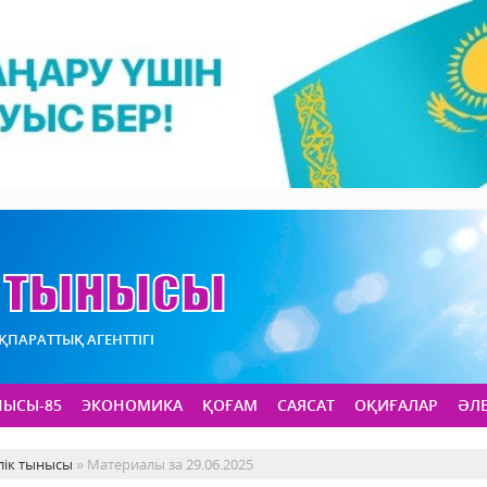
АҚПАРАТТЫҚ АГЕНТТІГІ
НЫСЫ-85
ЭКОНОМИКА
ҚОҒАМ
САЯСАТ
ОҚИҒАЛАР
ӘЛ
лік тынысы
» Материалы за 29.06.2025