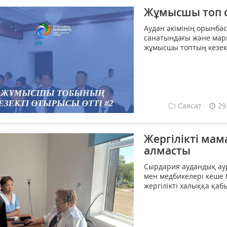
Жұмысшы топ о
Аудан әкімінің орынб
санатындағы және мар
жұмысшы топтың кезекті
Саясат
29
Жергілікті мам
алмасты
Сырдария аудандық ау
мен медбикелері кеше 
жергілікті халыққа қабы