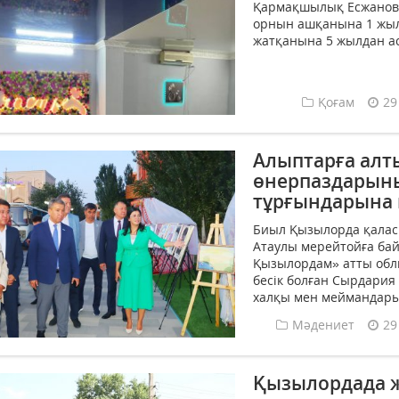
Қармақшылық Есжанова
орнын ашқанына 1 жыл
жатқанына 5 жылдан аст
Қоғам
29
Алыптарға алт
өнерпаздарын
тұрғындарына 
Биыл Қызылорда қалас
Атаулы мерейтойға бай
Қызылордам» атты обл
бесік болған Сырдария
халқы мен меймандарын
Мәдениет
29
Қызылордада ж