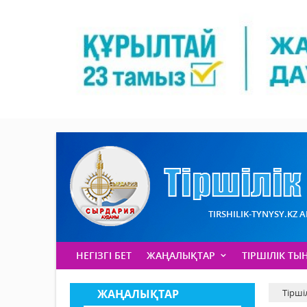
TIRSHILIK-TYNYSY.KZ 
НЕГІЗГІ БЕТ
ЖАҢАЛЫҚТАР
ТІРШІЛІК ТЫ
ЖАҢАЛЫҚТАР
Тірші