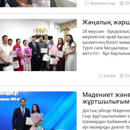
Жаңалықтар
29
Жаңалық жарш
28 маусым - Бұқаралық
мерекесіне орай Қызы
қызметінің білікті мам
Түрлі сала басшылары 
жетістігі - бұл барлығ
Қоғам
29
Мәдениет және
жұртшылығыме
Достық үйінде Мәдени
Сыр жұртшылығымен ке
Шахмардан Байманов аш
әрі мазмұнды диалог бол