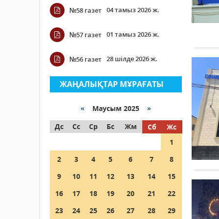
04 тамыз 2026 ж.
№58 газет
01 тамыз 2026 ж.
№57 газет
28 шілде 2026 ж.
№56 газет
ЖАҢАЛЫҚТАР МҰРАҒАТЫ
«
Маусым 2025
»
Дс
Сс
Ср
Бс
Жм
Сб
Жс
1
2
3
4
5
6
7
8
9
10
11
12
13
14
15
16
17
18
19
20
21
22
23
24
25
26
27
28
29