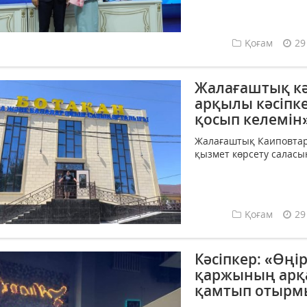
Қоғам
29
Жалағаштық кә
арқылы кәсіпке
қосып келемін
Жалағаштық Каиповтар 
қызмет көрсету саласы
Қоғам
29
Кәсіпкер: «Өңі
қаржының арқ
қамтып отырм