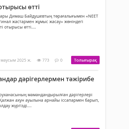
тырысы өтті
асары Димаш Байдушевтың төрағалығымен «NEET
гинал жастармен жұмыс жасау» жөніндегі
 отырысы өтті....
 маусым 2025 ж.
773
0
Толығырақ
андар дәрігерлермен тәжірибе
руханасының мамандандырылған дәрігерлері
Қалжан ахун ауылына арнайы іссапармен барып,
лдау жүргізді....