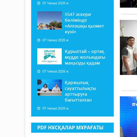
07 тамыз 2026 ж.
5547 әскери
бөлімінде
«Алғашқы қызмет
күні»
07 тамыз 2026 ж.
Құрылтай – ортақ
мүдде жолындағы
маңызды қадам
07 тамыз 2026 ж.
Қаржылық
сауаттылықты
арттыруға
бағытталған
07 тамыз 2026 ж.
PDF НҰСҚАЛАР МҰРАҒАТЫ