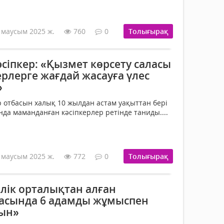
 маусым 2025 ж.
760
0
Толығырақ
сіпкер: «Қызмет көрсету саласы
рлерге жағдай жасауға үлес
»
отбасын халық 10 жылдан астам уақыттан бері
нда маманданған кәсіпкерлер ретінде таниды....
 маусым 2025 ж.
772
0
Толығырақ
рлік орталықтан алған
асында 6 адамды жұмыспен
ын»