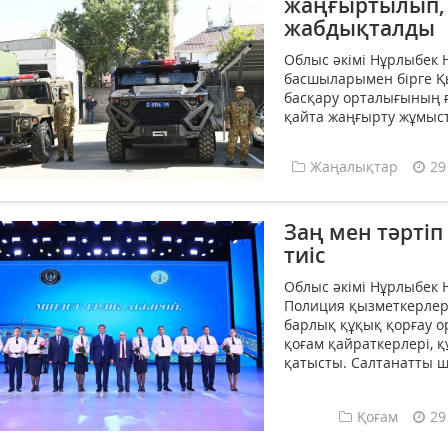
жаңғыртылып, 
жабдықталды
Облыс әкімі Нұрлыбек 
басшыларымен бірге Қ
басқару орталығының ғ
қайта жаңғырту жұмыст
Жаңалықтар
29
Заң мен тәрті
тиіс
Облыс әкімі Нұрлыбек
Полиция қызметкерлері
барлық құқық қорғау о
қоғам қайраткерлері, 
қатысты. Салтанатты 
Қоғам
29