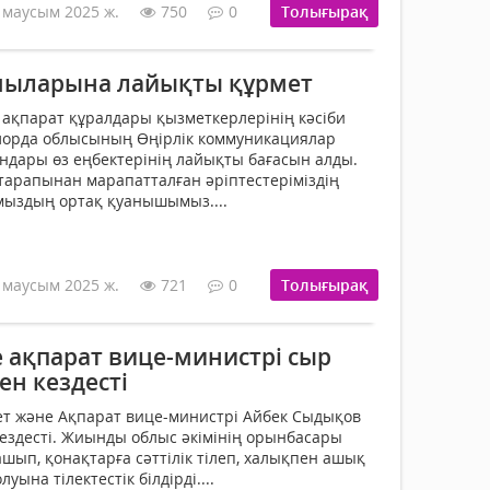
 маусым 2025 ж.
750
0
Толығырақ
ыларына лайықты құрмет
 ақпарат құралдары қызметкерлерінің кәсіби
лорда облысының Өңірлік коммуникациялар
андары өз еңбектерінің лайықты бағасын алды.
тарапынан марапатталған әріптестеріміздің
ымыздың ортақ қуанышымыз....
 маусым 2025 ж.
721
0
Толығырақ
 ақпарат вице-министрі сыр
н кездесті
ет және Ақпарат вице-министрі Айбек Сыдықов
здесті. Жиынды облыс әкімінің орынбасары
ып, қонақтарға сәттілік тілеп, халықпен ашық
уына тілектестік білдірді....