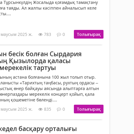
 Тұрсынкүлдің Жосалыда қоғамдық тамақтану
ға таяды. Ал жалпы кәсіппен айналысып келе
ы....
 маусым 2025 ж.
783
0
Толығырақ
ын бесік болған Сырдария
ың Қызылорда қаласы
мерекелік тартуы
ының астана болғанына 100 жыл толып отыр.
ланысты «Тарихтың таңбасы, рухтың ордасы –
ыстық өнер байқауы аясында алыптарға алтын
 өнерпаздары мерекелік концерт қойып, қала
ың қошеметіне бөленді....
 маусым 2025 ж.
835
0
Толығырақ
едел басқару орталығы