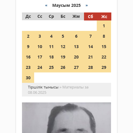
«
Маусым 2025
»
Дс
Сс
Ср
Бс
Жм
Сб
Жс
1
2
3
4
5
6
7
8
9
10
11
12
13
14
15
16
17
18
19
20
21
22
23
24
25
26
27
28
29
30
Тіршілік тынысы
» Материалы за
08.06.2025
Ты
-
мы
ма
Жаңалықтар