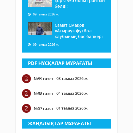
қоры 350 білім грантын
бөлді:
09 тамыз 2026 ж.
Самат Смақов
«Атырау» футбол
клубының бас бапкері
09 тамыз 2026 ж.
PDF НҰСҚАЛАР МҰРАҒАТЫ
08 тамыз 2026 ж.
№59 газет
04 тамыз 2026 ж.
№58 газет
01 тамыз 2026 ж.
№57 газет
ЖАҢАЛЫҚТАР МҰРАҒАТЫ