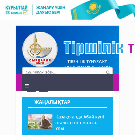
TIRSHILIK-TYNYSY.KZ
АҚПАРАТТЫҚ АГЕНТТІГІ
ЖАҢАЛЫҚТАР
Қазақстанда Абай күні
аталып өтіп жатыр:
Ұлы