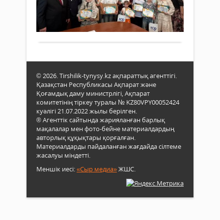
экол
өкілі,
2025 ж.
орн
депа
хал
538
0
барды
5
«Ал
Толығырақ
мау
әдеб
–
сый
Бүкі
иегер
қорш
Сыр
орт
жән
қорғ
Шие
© 2026. Tirshilik-tynysy.kz ақпараттық агенттігі.
күні
Қазақстан Республикасы Ақпарат және
ауд
Қоғамдық даму министрлігі, Ақпарат
орай
Құрм
комитетінің тіркеу туралы № KZ80VPY00052424
салт
азам
куәлігі 21.07.2022 жылы берілген.
жиы
Қар
® Агенттік сайтында жарияланған барлық
өтті.
Есім
мақалалар мен фото-бейне материалдардың
Жиы
мен
авторлық құқықтары қорғалған.
депа
айты
Материалдарды пайдаланған жағдайда сілтеме
бас
өнер
жасалуы міндетті.
Нұр
көрн
Өмір
өкілі,
Меншік иесі:
«Сыр медиа»
ЖШС.
құтт
«Ал
лебі
домб
білді
ның
үш...