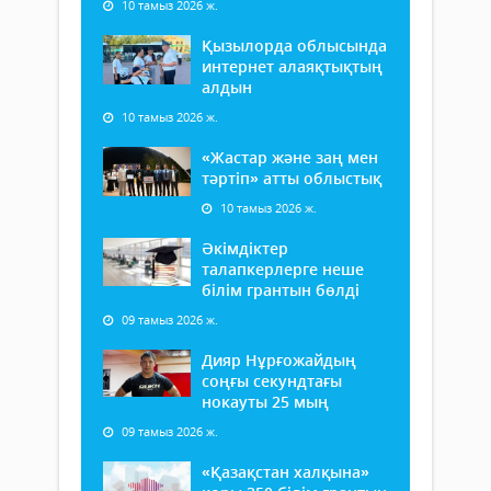
10 тамыз 2026 ж.
Қызылорда облысында
интернет алаяқтықтың
алдын
10 тамыз 2026 ж.
«Жастар және заң мен
тәртіп» атты облыстық
10 тамыз 2026 ж.
Әкімдіктер
талапкерлерге неше
білім грантын бөлді
09 тамыз 2026 ж.
Дияр Нұрғожайдың
соңғы секундтағы
нокауты 25 мың
09 тамыз 2026 ж.
«Қазақстан халқына»