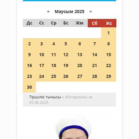
«
Маусым 2025
»
Дс
Сс
Ср
Бс
Жм
Сб
Жс
1
2
3
4
5
6
7
8
9
10
11
12
13
14
15
16
17
18
19
20
21
22
23
24
25
26
27
28
29
30
Тіршілік тынысы
» Материалы за
05.06.2025
Құ
ай
ме
құ