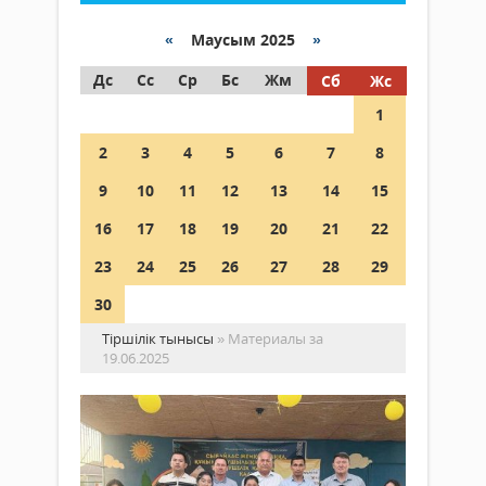
«
Маусым 2025
»
Дс
Сс
Ср
Бс
Жм
Сб
Жс
1
2
3
4
5
6
7
8
9
10
11
12
13
14
15
16
17
18
19
20
21
22
23
24
25
26
27
28
29
30
Тіршілік тынысы
» Материалы за
19.06.2025
Су
ба
же
ма