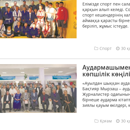
Елімізде спорт пен са
қарқын алып келеді. Со
спорт кешендерінің хал
аймаққа қарасты бірне
беріліп, жұмыс істеуде
Спорт
30 қ
Аудармашымен 
көпшілік көңі
«Ауылдан шыққан ауда
Бақтияр Мырзаш – ауда
Журналистер одағының
бірнеше аударма кітапт
зиялы қауым өкілдері, 
Қоғам
30 қ