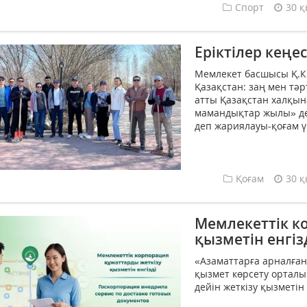
Спорт
30 қ
Еріктілер кеңес
Мемлекет басшысы Қ.К.
Қазақстан: заң мен тәр
атты Қазақстан халқы
мамандықтар жылы» д
деп жариялауы-қоғам үш
Қоғам
30 қ
Мемлекеттік к
қызметін енгіз
«Азаматтарға арналған
қызмет көрсету ортал
дейін жеткізу қызметін е