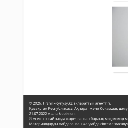
© 2026. Tirshilik-tynysy.kz ақпараттық агенттігі.
Қазақстан Республикасы Ақпарат және Қоғамдық даму м
21.07.2022 жылы берілген.
® Агенттік сайтында жарияланған барлық мақалалар 
Материалдарды пайдаланған жағдайда сілтеме жасалуы