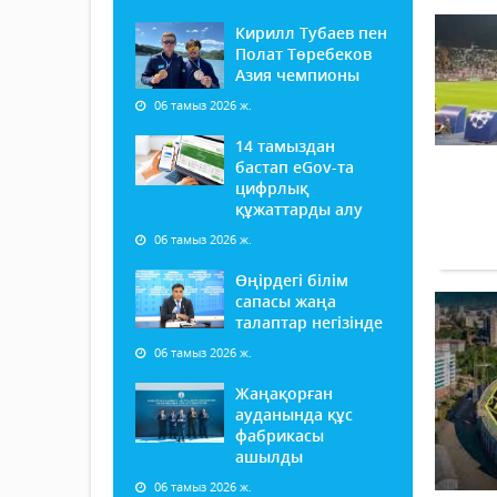
Кирилл Тубаев пен
Полат Төребеков
Азия чемпионы
06 тамыз 2026 ж.
14 тамыздан
бастап еGov-та
цифрлық
құжаттарды алу
06 тамыз 2026 ж.
Өңірдегі білім
сапасы жаңа
талаптар негізінде
06 тамыз 2026 ж.
Жаңақорған
ауданында құс
фабрикасы
ашылды
06 тамыз 2026 ж.