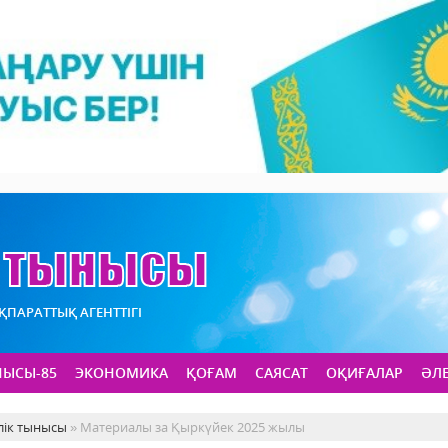
АҚПАРАТТЫҚ АГЕНТТІГІ
НЫСЫ-85
ЭКОНОМИКА
ҚОҒАМ
САЯСАТ
ОҚИҒАЛАР
ӘЛ
лік тынысы
» Материалы за Қыркүйек 2025 жылы