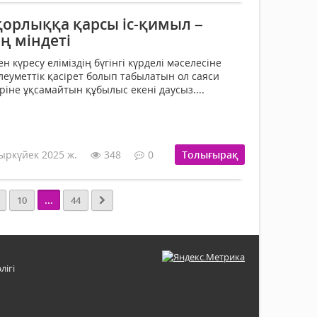
орлыққа қарсы іс-қимыл –
ң міндеті
күресу еліміздің бүгінгі күрделі мәселесіне
леуметтік қасірет болып табылатын ол саяси
ріне ұқсамайтын құбылыс екені даусыз....
ыркүйек 2025 ж.
348
0
Толығырақ
...
10
44
лігі