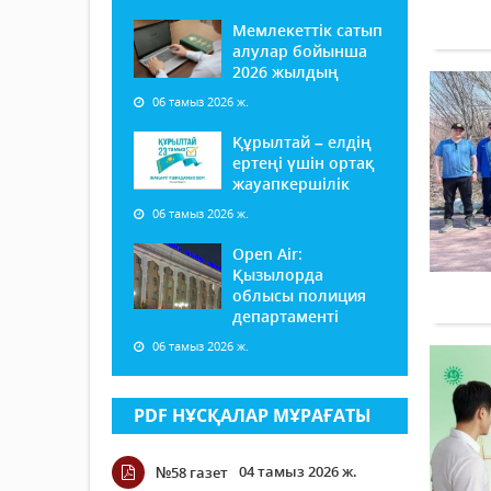
Мемлекеттік сатып
алулар бойынша
2026 жылдың
06 тамыз 2026 ж.
Құрылтай – елдің
ертеңі үшін ортақ
жауапкершілік
06 тамыз 2026 ж.
Open Air:
Қызылорда
облысы полиция
департаменті
06 тамыз 2026 ж.
PDF НҰСҚАЛАР МҰРАҒАТЫ
04 тамыз 2026 ж.
№58 газет