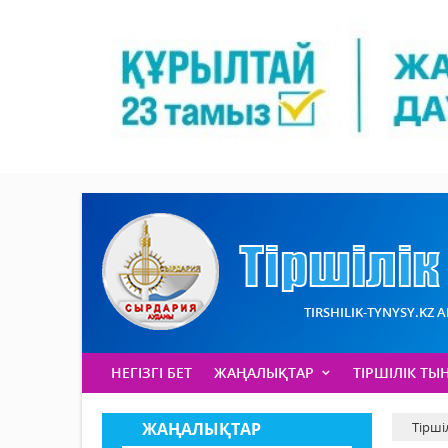
TIRSHILIK-TYNYSY.KZ 
НЕГІЗГІ БЕТ
ЖАҢАЛЫҚТАР
ТІРШІЛІК ТЫ
ЖАҢАЛЫҚТАР
Тірші