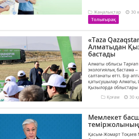
Жаңалықтар
30 
Толығырақ
«Taza Qazaqst
Алматыдан Қыз
бастады
Алматы облысы Тарғап
экологиялық бастама –
салтанаты өтті. Бір а
қатысушылар Алматы, 
Қызылорда облыстары 
Қоғам
30 қ
Мемлекет бас
теміржолының е
Қасым-Жомарт Тоқаев N