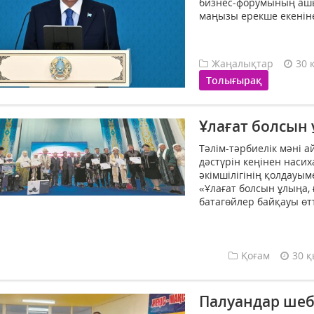
бизнес-форумының ашыл
маңызы ерекше екеніне
Жаңалықтар
30 
Толығырақ
Ұлағат болсын
Тәлім-тәрбиелік мәні а
дәстүрін кеңінен наси
әкімшілігінің қолдауы
«Ұлағат болсын ұлыңа
батагөйлер байқауы өтті
Қоғам
30 қ
Палуандар ше