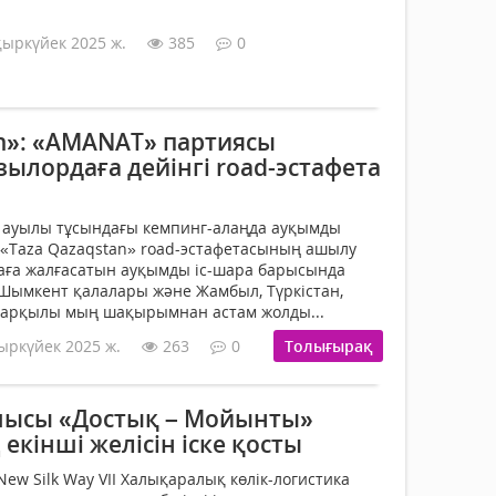
қыркүйек 2025 ж.
385
0
an»: «AMANAT» партиясы
ылордаға дейінгі road-эстафета
 ауылы тұсындағы кемпинг-алаңда ауқымды
 «Taza Qazaqstan» road-эстафетасының ашылу
птаға жалғасатын ауқымды іс-шара барысында
Шымкент қалалары және Жамбыл, Түркістан,
арқылы мың шақырымнан астам жолды...
ыркүйек 2025 ж.
263
0
Толығырақ
шысы «Достық – Мойынты»
кінші желісін іске қосты
ew Silk Way VII Халықаралық көлік-логистика