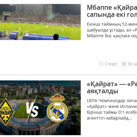
Мбаппе «Қайра
сапында екі го
Екінші таймның 52-ми
шабуылда ұстады, ал 
Мбаппе бос қақпаға оңа
Спорт
30 қ
«Қайрат» — «Ре
аяқталды
UEFA Чемпиондар лигас
«Қайрат» және Испания
бірінші таймы 0:1 есеб
агенттігі хабарлайд...