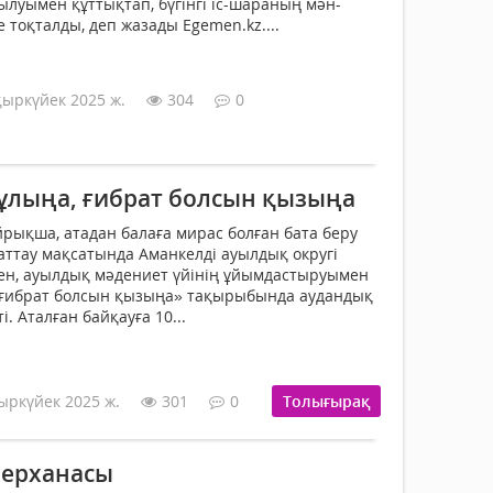
уымен құттықтап, бүгінгі іс-шараның мән-
 тоқталды, деп жазады Egemen.kz....
қыркүйек 2025 ж.
304
0
 ұлыңа, ғибрат болсын қызыңа
йрықша, атадан балаға мирас болған бата беру
хаттау мақсатында Аманкелді ауылдық округі
мен, ауылдық мәдениет үйінің ұйымдастыруымен
, ғибрат болсын қызыңа» тақырыбында аудандық
. Аталған байқауға 10...
ыркүйек 2025 ж.
301
0
Толығырақ
берханасы