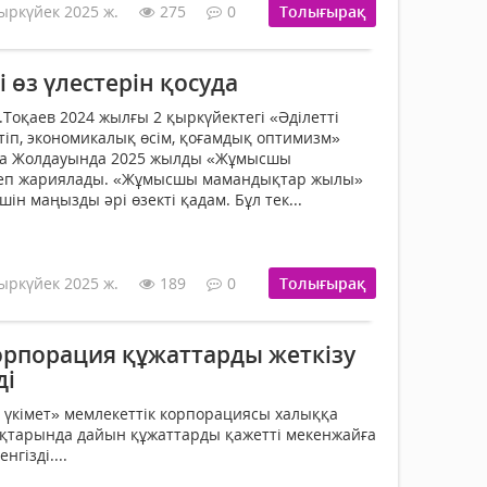
ыркүйек 2025 ж.
275
0
Толығырақ
і өз үлестерін қосуда
Тоқаев 2024 жылғы 2 қыркүйектегі «Әділетті
тіп, экономикалық өсім, қоғамдық оптимизм»
на Жолдауында 2025 жылды «Жұмысшы
еп жариялады. «Жұмысшы мамандықтар жылы»
ін маңызды әрі өзекті қадам. Бұл тек...
ыркүйек 2025 ж.
189
0
Толығырақ
орпорация құжаттарды жеткізу
ді
 үкімет» мемлекеттік корпорациясы халыққа
ықтарында дайын құжаттарды қажетті мекенжайға
нгізді....