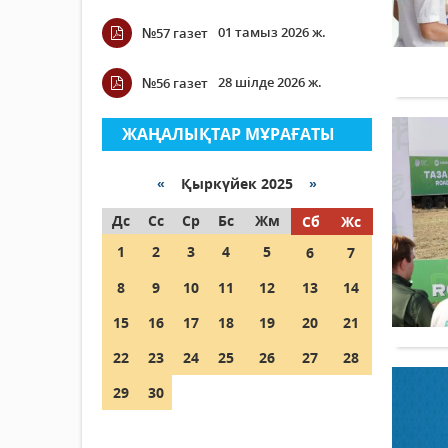
01 тамыз 2026 ж.
№57 газет
28 шілде 2026 ж.
№56 газет
ЖАҢАЛЫҚТАР МҰРАҒАТЫ
«
Қыркүйек 2025
»
Дс
Сс
Ср
Бс
Жм
Сб
Жс
1
2
3
4
5
6
7
8
9
10
11
12
13
14
15
16
17
18
19
20
21
22
23
24
25
26
27
28
29
30