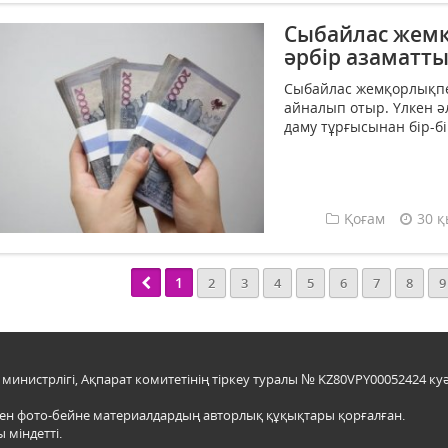
Сыбайлас жемқ
әрбір азаматты
Сыбайлас жемқорлықпен 
айналып отыр. Үлкен ә
даму тұрғысынан бір-бі
Қоғам
30 қ
1
2
3
4
5
6
7
8
9
инистрлігі, Ақпарат комитетінің тіркеу туралы № KZ80VPY00052424 куә
мен фото-бейне материалдардың авторлық құқықтары қорғалған.
 міндетті.