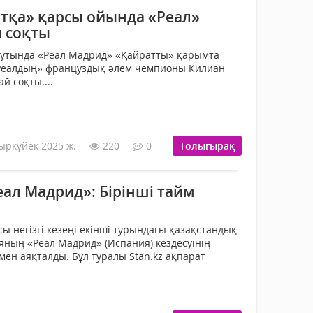
тқа» қарсы ойында «Реал»
л соқты
нутында «Реал Мадрид» «Қайратты» қарымта
«Реалдың» француздық әлем чемпионы Килиан
й соқты....
ыркүйек 2025 ж.
220
0
Толығырақ
ал Мадрид»: Бірінші тайм
ы негізгі кезеңі екінші турындағы қазақстандық
ның «Реал Мадрид» (Испания) кездесуінің
імен аяқталды. Бұл туралы Stan.kz ақпарат