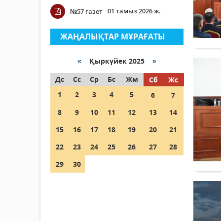
01 тамыз 2026 ж.
№57 газет
ЖАҢАЛЫҚТАР МҰРАҒАТЫ
«
Қыркүйек 2025
»
Дс
Сс
Ср
Бс
Жм
Сб
Жс
1
2
3
4
5
6
7
8
9
10
11
12
13
14
15
16
17
18
19
20
21
22
23
24
25
26
27
28
29
30