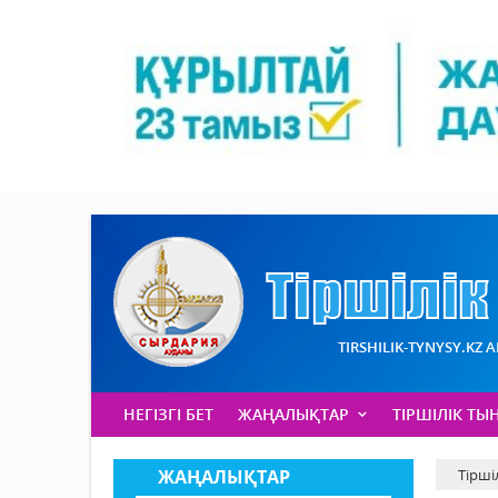
TIRSHILIK-TYNYSY.KZ 
НЕГІЗГІ БЕТ
ЖАҢАЛЫҚТАР
ТІРШІЛІК ТЫ
ЖАҢАЛЫҚТАР
Тірші