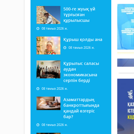
500-ге жуық үй
тұрғызған
құрылысшы
08 тамыз 2026 ж.
Құрыш қолды ана
08 тамыз 2026 ж.
Құрылыс саласы
аудан
экономикасына
серпін берді
08 тамыз 2026 ж.
Азаматтардың
банкроттығында
қандай өзгеріс
бар?
08 тамыз 2026 ж.