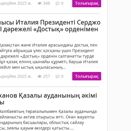
ыркүйек 2025 ж.
348
0
Толығырақ
ысы Италия Президенті Серджо
І дәрежелі «Достық» орденімен
Қазақстан және Италия арасындағы достық пен
йтуға айрықша үлес қосқаны үшін Президент
 дәрежелі «Достық» орденін салтанатты түрде
бұл қазақ елінің шынайы құрметі, барша Италия
пейілі мен ыстық ықыласының...
ыркүйек 2025 ж.
257
0
Толығырақ
ханов Қазалы ауданының әкімі
ды
 Нәлібаевтың төрағалығымен Қазалы ауданында
байланысты актив отырысы өтті. Оған жауапты
гандарының басшылары, облыстық сайлау
, зиялы қауым өкілдері қатысты....