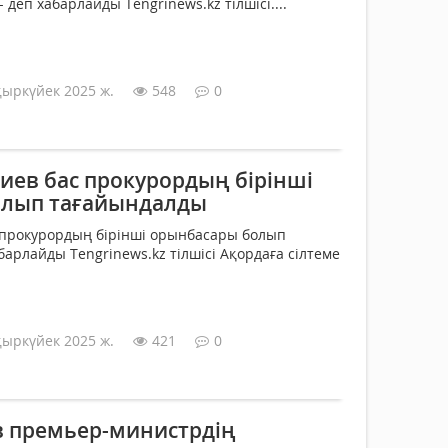
 - деп хабарлайды Tengrinews.kz тілшісі....
қыркүйек 2025 ж.
548
0
иев бас прокурордың бірінші
олып тағайындалды
 прокурордың бірінші орынбасары болып
барлайды Tengrinews.kz тілшісі Ақордаға сілтеме
қыркүйек 2025 ж.
421
0
 премьер-министрдің