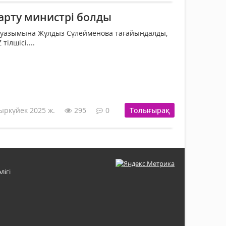
арту министрі болды
лауазымына Жұлдыз Сүлейменова тағайындалды,
ілшісі....
ыркүйек 2025 ж.
295
0
Толығырақ
лігі