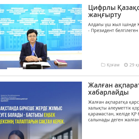
Цифрлы Қазақст
жаңғырту
Алдағы үш жыл ішінде 
- Президент белгілеген
Қоғам
29 қ
Жалған ақпара
хабарлайды
Жалған ақпаратқа қарс
халықты әлеуметтік қор
қарамастан, желіде ҚР
салынады деген жалған 