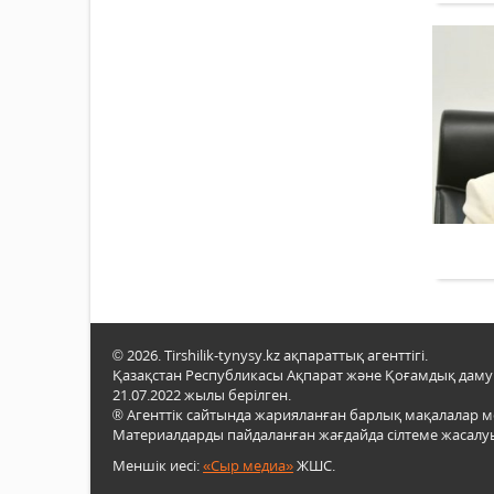
© 2026. Tirshilik-tynysy.kz ақпараттық агенттігі.
Қазақстан Республикасы Ақпарат және Қоғамдық даму м
21.07.2022 жылы берілген.
® Агенттік сайтында жарияланған барлық мақалалар 
Материалдарды пайдаланған жағдайда сілтеме жасалуы
Меншік иесі:
«Сыр медиа»
ЖШС.