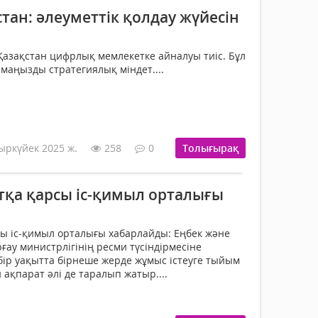
ан: әлеуметтік қолдау жүйесін
Қазақстан цифрлық мемлекетке айналуы тиіс. Бұл
 маңызды стратегиялық міндет....
ыркүйек 2025 ж.
258
0
Толығырақ
тқа қарсы іс-қимыл орталығы
ы іс-қимыл орталығы хабарлайды: Еңбек және
ғау министрлігінің ресми түсіндірмесіне
 бір уақытта бірнеше жерде жұмыс істеуге тыйым
ақпарат әлі де таралып жатыр....