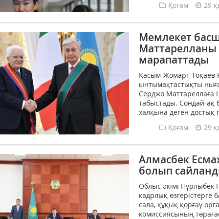
Қоғам
29 қ
Мемлекет басш
Маттарелланы 
марапаттады
Қасым-Жомарт Тоқаев 
ынтымақтастықты ныға
Серджо Маттареллаға І
табыстады. Сондай-ақ 
халқына деген достық 
Қоғам
29 қ
Алмасбек Есма
болып сайлан
Облыс әкімі Нұрлыбек
кадрлық өзгерістерге 
сала, құқық қорғау ор
комиссиясының төрағасы