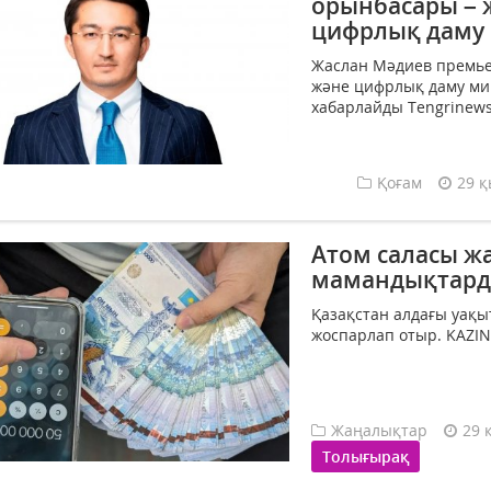
орынбасары – 
цифрлық даму 
Жаслан Мәдиев премье
және цифрлық даму ми
хабарлайды Tengrinews.k
Қоғам
29 қ
Атом саласы ж
мамандықтарды
Қазақстан алдағы уақы
жоспарлап отыр. KAZIN
Жаңалықтар
29 
Толығырақ