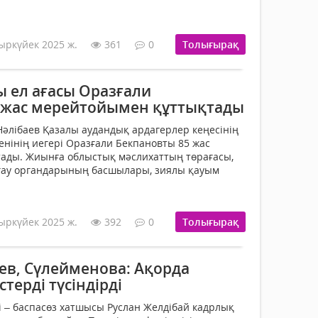
ыркүйек 2025 ж.
361
0
Толығырақ
 ел ағасы Оразғали
 жас мерейтойымен құттықтады
Нәлібаев Қазалы аудандық ардагерлер кеңесінің
енінің иегері Оразғали Бекпановты 85 жас
ады. Жиынға облыстық мәслихаттың төрағасы,
рғау органдарының басшылары, зиялы қауым
ыркүйек 2025 ж.
392
0
Толығырақ
ев, Сүлейменова: Ақорда
терді түсіндірді
і – баспасөз хатшысы Руслан Желдібай кадрлық