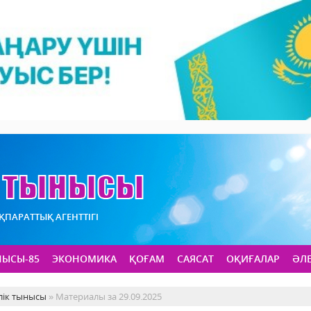
АҚПАРАТТЫҚ АГЕНТТІГІ
НЫСЫ-85
ЭКОНОМИКА
ҚОҒАМ
САЯСАТ
ОҚИҒАЛАР
ӘЛ
лік тынысы
» Материалы за 29.09.2025