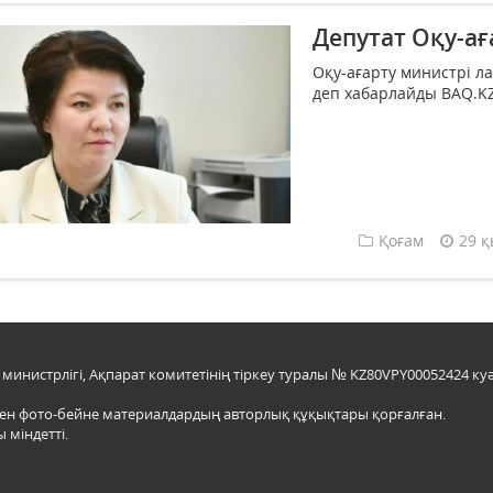
Депутат Оқу-ағ
Оқу-ағарту министрі 
деп хабарлайды BAQ.KZ т
Қоғам
29 қ
инистрлігі, Ақпарат комитетінің тіркеу туралы № KZ80VPY00052424 куә
мен фото-бейне материалдардың авторлық құқықтары қорғалған.
 міндетті.