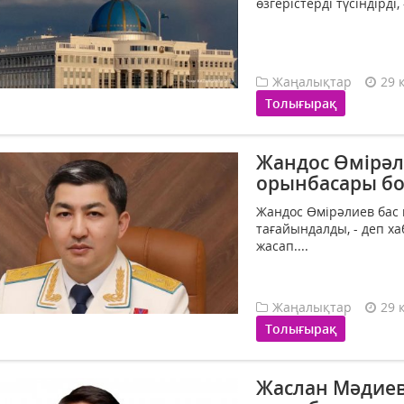
өзгерістерді түсіндірді,
Жаңалықтар
29 
Толығырақ
Жандос Өмірәл
орынбасары б
Жандос Өмірәлиев бас
тағайындалды, - деп ха
жасап....
Жаңалықтар
29 
Толығырақ
Жаслан Мәдиев