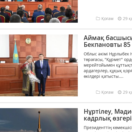
Қоғам
29 қ
Аймақ басшысы
Бекпановты 85
Облыс әкімі Нұрлыбек 
төрағасы, "Құрмет" орд
мерейтойымен құттықт
ардагерлер, құқық қо
өкілдері қатысты....
Қоғам
29 қ
Нұртілеу, Мәди
кадрлық өзгеріс
Президенттің көмекшіс