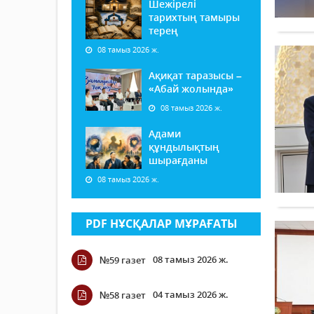
Шежірелі
тарихтың тамыры
терең
08 тамыз 2026 ж.
Ақиқат таразысы –
«Абай жолында»
08 тамыз 2026 ж.
Адами
құндылықтың
шырағданы
08 тамыз 2026 ж.
PDF НҰСҚАЛАР МҰРАҒАТЫ
08 тамыз 2026 ж.
№59 газет
04 тамыз 2026 ж.
№58 газет