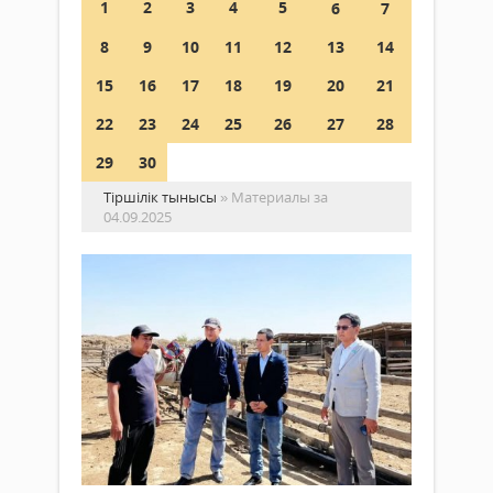
1
2
3
4
5
6
7
8
9
10
11
12
13
14
15
16
17
18
19
20
21
22
23
24
25
26
27
28
29
30
Тіршілік тынысы
» Материалы за
04.09.2025
Ма
ба
кө
Қоғам
ме
04
ас
қыркүйек
мә
2025 ж.
–
226
па
1
на
Толығырақ