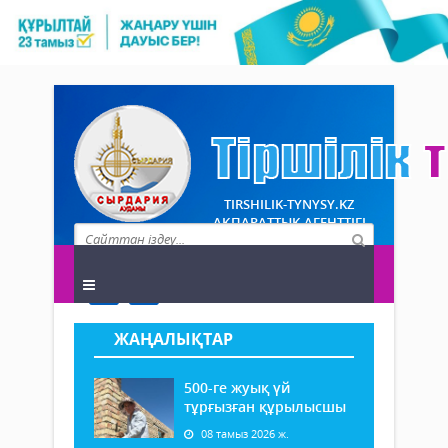
TIRSHILIK-TYNYSY.KZ
АҚПАРАТТЫҚ АГЕНТТІГІ
ЖАҢАЛЫҚТАР
500-ге жуық үй
тұрғызған құрылысшы
08 тамыз 2026 ж.