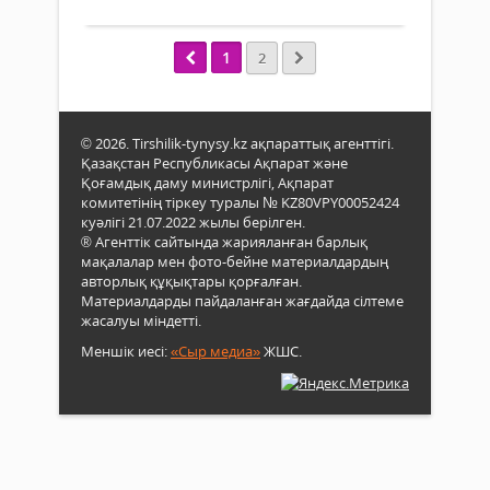
на
Жыл
жақс
нә
бас
жән
бері
әлеу
1
бе
2
өңір
әділе
тұрғ
«Әді
қамт
қауіп
Қаза
ету
артт
заң
екен
© 2026. Tirshilik-tynysy.kz ақпараттық агенттігі.
алд
мен
атап
Қазақстан Республикасы Ақпарат және
алу
тәрті
өтті.
Қоғамдық даму министрлігі, Ақпарат
жұм
экон
През
комитетінің тіркеу туралы № KZ80VPY00052424
күше
өсім,
куәлігі 21.07.2022 жылы берілген.
хал
® Агенттік сайтында жарияланған барлық
жән
қоға
әлеум
мақалалар мен фото-бейне материалдардың
құқы
опт
авторлық құқықтары қорғалған.
тәрт
атты
Материалдарды пайдаланған жағдайда сілтеме
сақт
Жол
жасалуы міндетті.
бой
Мем
ауқ
бас
Меншік иесі:
«Сыр медиа»
ЖШС.
проф
Қасы
іс-
Жом
шар
Тоқа
атқа
Үкім
Бұл
пен
тура
әкім