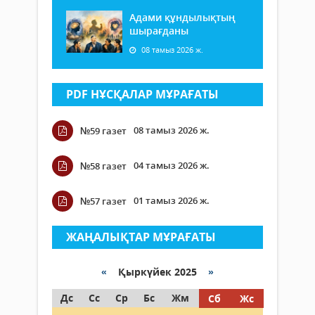
Адами құндылықтың
шырағданы
08 тамыз 2026 ж.
PDF НҰСҚАЛАР МҰРАҒАТЫ
08 тамыз 2026 ж.
№59 газет
04 тамыз 2026 ж.
№58 газет
01 тамыз 2026 ж.
№57 газет
ЖАҢАЛЫҚТАР МҰРАҒАТЫ
«
Қыркүйек 2025
»
Дс
Сс
Ср
Бс
Жм
Сб
Жс