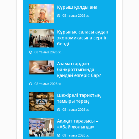
Құрыш қолды ана
08 тамыз 2026 ж.
Құрылыс саласы аудан
экономикасына серпін
берді
08 тамыз 2026 ж.
Азаматтардың
банкроттығында
қандай өзгеріс бар?
08 тамыз 2026 ж.
Шежірелі тарихтың
тамыры терең
08 тамыз 2026 ж.
Ақиқат таразысы –
«Абай жолында»
08 тамыз 2026 ж.