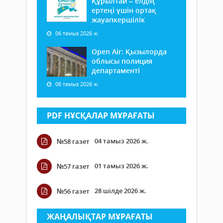
Құрылтай – елдің
ертеңі үшін ортақ
жауапкершілік
06 тамыз 2026 ж.
Open Air: Қызылорда
облысы полиция
департаменті
06 тамыз 2026 ж.
PDF НҰСҚАЛАР МҰРАҒАТЫ
04 тамыз 2026 ж.
№58 газет
01 тамыз 2026 ж.
№57 газет
28 шілде 2026 ж.
№56 газет
ЖАҢАЛЫҚТАР МҰРАҒАТЫ