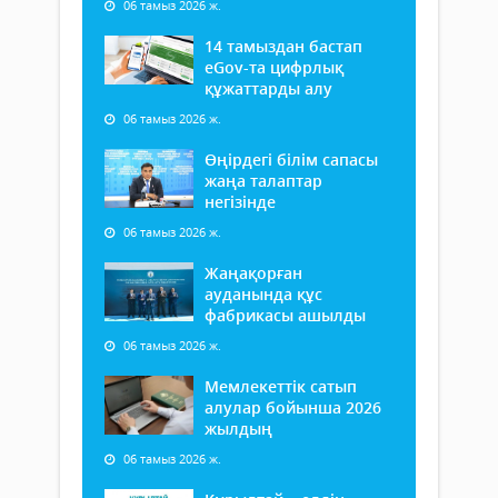
06 тамыз 2026 ж.
14 тамыздан бастап
еGov-та цифрлық
құжаттарды алу
06 тамыз 2026 ж.
Өңірдегі білім сапасы
жаңа талаптар
негізінде
06 тамыз 2026 ж.
Жаңақорған
ауданында құс
фабрикасы ашылды
06 тамыз 2026 ж.
Мемлекеттік сатып
алулар бойынша 2026
жылдың
06 тамыз 2026 ж.