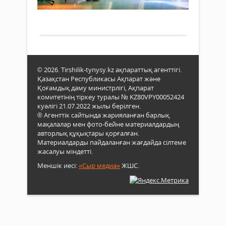
Қы
арда
0
Абай
таза
зия
об
елін
Толығырақ
мен..
қау
атты
өн
өкілд
Қыз
кү
Тұрм
обл
Өс
өнер
жа
күнд
© 2026. Tirshilik-tynysy.kz ақпараттық агенттігі.
Шығ
Қазақстан Республикасы Ақпарат және
Аба
Қаза
Қоғамдық даму министрлігі, Ақпарат
180
обл
комитетінің тіркеу туралы № KZ80VPY00052424
жыл
орта
куәлігі 21.07.2022 жылы берілген.
арна
Өске
® Агенттік сайтында жарияланған барлық
«Сұл
жалғ
мақалалар мен фото-бейне материалдардың
Сыр
Сыр
авторлық құқықтары қорғалған.
-
елін
Материалдарды пайдаланған жағдайда сілтеме
ұлы
сәле
жасалуы міндетті.
Абай
елім
Меншік иесі:
«Сыр медиа»
ЖШС.
елін
шығ
атты
жетк
Қыз
деле
обл
облы
өнер
әкімі
күнд
Нұрл
Өск