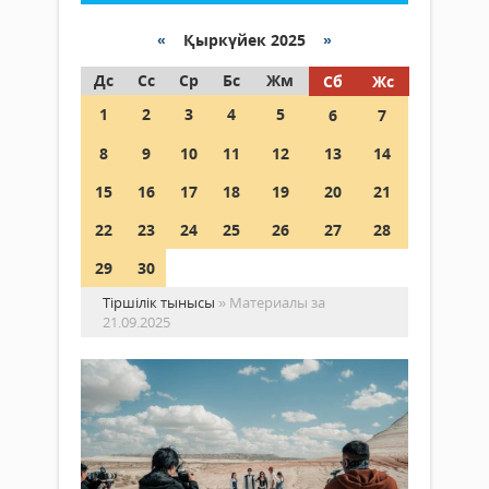
«
Қыркүйек 2025
»
Дс
Сс
Ср
Бс
Жм
Сб
Жс
1
2
3
4
5
6
7
8
9
10
11
12
13
14
15
16
17
18
19
20
21
22
23
24
25
26
27
28
29
30
Тіршілік тынысы
» Материалы за
21.09.2025
Ка
ме
Бо
Ди
Жаңалықтар
Құ
21