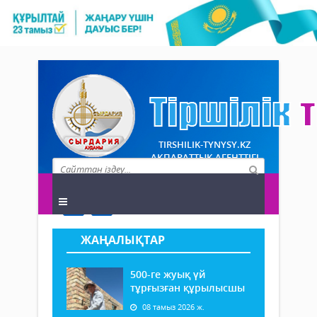
TIRSHILIK-TYNYSY.KZ
АҚПАРАТТЫҚ АГЕНТТІГІ
ЖАҢАЛЫҚТАР
500-ге жуық үй
тұрғызған құрылысшы
08 тамыз 2026 ж.