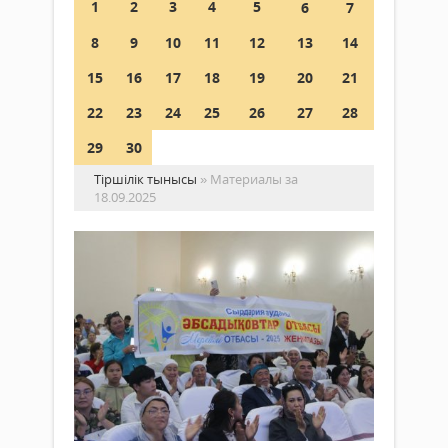
1
2
3
4
5
6
7
8
9
10
11
12
13
14
15
16
17
18
19
20
21
22
23
24
25
26
27
28
29
30
Тіршілік тынысы
» Материалы за
18.09.2025
Ме
от
202
Қоғам
об
18
ке
қыркүйек
же
2025 ж.
ан
488
0
Отб
Толығырақ
-