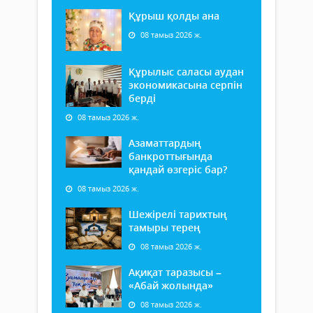
Құрыш қолды ана
08 тамыз 2026 ж.
Құрылыс саласы аудан
экономикасына серпін
берді
08 тамыз 2026 ж.
Азаматтардың
банкроттығында
қандай өзгеріс бар?
08 тамыз 2026 ж.
Шежірелі тарихтың
тамыры терең
08 тамыз 2026 ж.
Ақиқат таразысы –
«Абай жолында»
08 тамыз 2026 ж.