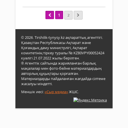
қада
салы
Қыз
баст
бере
педа
Stan.
әкім
жоғ
1
2
қаты
колл
қос
«Тұ
өзге
зорл
мен
зом
© 2026. Tirshilik-tynysy.kz ақпараттық агенттігі.
жаң
алд
Қазақстан Республикасы Ақпарат және
баст
алу..
Қоғамдық даму министрлігі, Ақпарат
күтіл
комитетінің тіркеу туралы № KZ80VPY00052424
Бұл
куәлігі 21.07.2022 жылы берілген.
тура
® Агенттік сайтында жарияланған барлық
Қар
мақалалар мен фото-бейне материалдардың
мини
авторлық құқықтары қорғалған.
Мемл
Материалдарды пайдаланған жағдайда сілтеме
кірі
жасалуы міндетті.
коми
Меншік иесі:
«Сыр медиа»
ЖШС.
Ауди
депа
бер
жұм
бас
бас
Ары