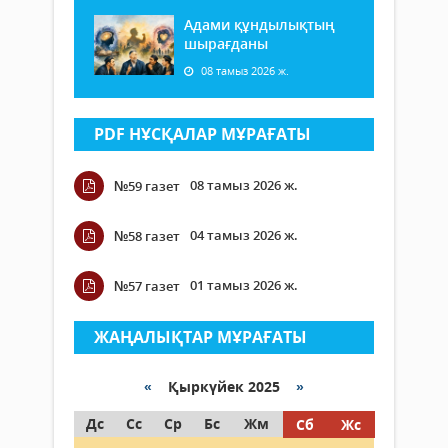
Адами құндылықтың
шырағданы
08 тамыз 2026 ж.
PDF НҰСҚАЛАР МҰРАҒАТЫ
08 тамыз 2026 ж.
№59 газет
04 тамыз 2026 ж.
№58 газет
01 тамыз 2026 ж.
№57 газет
ЖАҢАЛЫҚТАР МҰРАҒАТЫ
«
Қыркүйек 2025
»
Дс
Сс
Ср
Бс
Жм
Сб
Жс