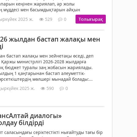
парын кеңінен жариялап, әр жолы
ің мүддесі мен басымдықтарын айқын
ыркүйек 2025 ж.
529
0
Толығырақ
026 жылдан бастап жалақы мен
і
ан бастап жалақы мен зейнетақы өседі, деп
 Қаржы министрлігі 2026-2028 жылдарға
ық бюджет туралы заң жобасын жариялады.
жылдың 1 қаңтарынан бастап әлеуметтік-
өрсеткіштердің мөлшері мынадай болады:...
қыркүйек 2025 ж.
590
0
ансАлтай диалогы»
лдау білдірді
т саласындағы серіктестікті нығайтуды тағы бір