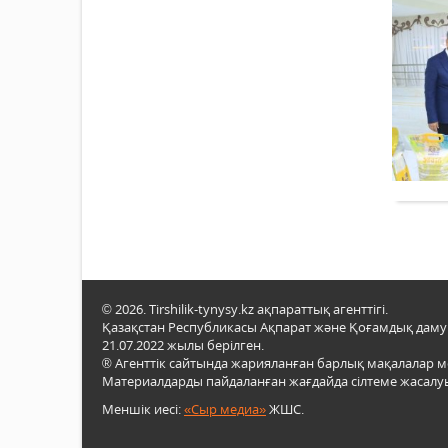
© 2026. Tirshilik-tynysy.kz ақпараттық агенттігі.
Қазақстан Республикасы Ақпарат және Қоғамдық даму м
21.07.2022 жылы берілген.
® Агенттік сайтында жарияланған барлық мақалалар 
Материалдарды пайдаланған жағдайда сілтеме жасалуы
Меншік иесі:
«Сыр медиа»
ЖШС.