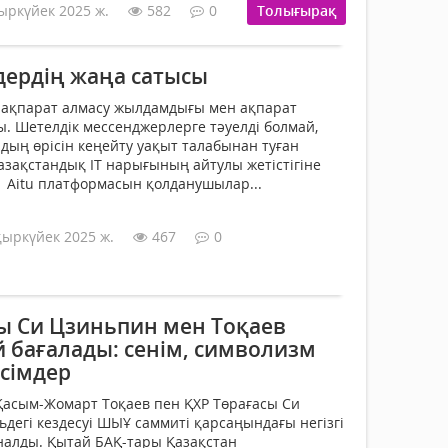
ыркүйек 2025 ж.
582
0
Толығырақ
ердің жаңа сатысы
е ақпарат алмасу жылдамдығы мен ақпарат
ды. Шетелдік мессенджерлерге тәуелді болмай,
ың өрісін кеңейту уақыт талабынан туған
азақстандық IT нарығының айтулы жетістігіне
 Aitu платформасын қолданушылар...
қыркүйек 2025 ж.
467
0
ы Си Цзиньпин мен Тоқаев
й бағалады: сенім, символизм
ісімдер
Қасым-Жомарт Тоқаев пен ҚХР Төрағасы Си
дегі кездесуі ШЫҰ саммиті қарсаңындағы негізгі
налды. Қытай БАҚ-тары Қазақстан