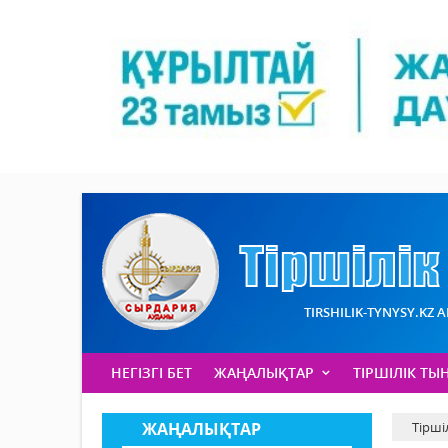
TIRSHILIK-TYNYSY.KZ 
НЕГІЗГІ БЕТ
ЖАҢАЛЫҚТАР
ТІРШІЛІК ТЫ
ЖАҢАЛЫҚТАР
Тірші