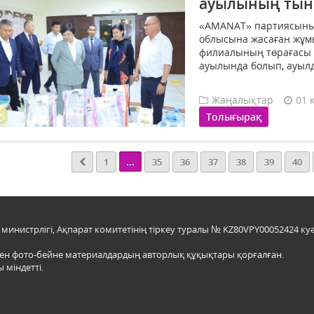
ауылының тыны
«AMANAT» партиясыны
облысына жасаған жұм
филиалының төрағасы А
ауылында болып, ауылд
Жаңалықтар
01 
Толығырақ
...
1
35
36
37
38
39
40
инистрлігі, Ақпарат комитетінің тіркеу туралы № KZ80VPY00052424 куә
мен фото-бейне материалдардың авторлық құқықтары қорғалған.
 міндетті.