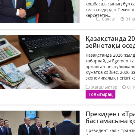
көшбасшысының бұл са
келіссөздердің Пекинн
көрсететін...
Саясат
01 қ
Қазақстанда 2
зейнетақы өсед
Қазақстанда 2026 жылд
хабарлайды Egemen.kz.
арналған республикал
Құжатқа сәйкес, 2026 
экономикалық негізгі к
Жаңалықтар
01 
Толығырақ
Президент «Тр
бастамасына қо
Президент көлік-транзи