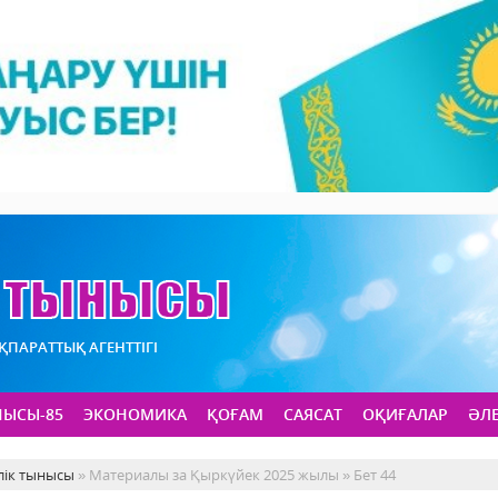
АҚПАРАТТЫҚ АГЕНТТІГІ
НЫСЫ-85
ЭКОНОМИКА
ҚОҒАМ
САЯСАТ
ОҚИҒАЛАР
ӘЛ
лік тынысы
» Материалы за Қыркүйек 2025 жылы » Бет 44