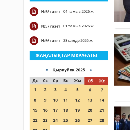
04 тамыз 2026 ж.
№58 газет
01 тамыз 2026 ж.
№57 газет
28 шілде 2026 ж.
№56 газет
ЖАҢАЛЫҚТАР МҰРАҒАТЫ
«
Қыркүйек 2025
»
Дс
Сс
Ср
Бс
Жм
Сб
Жс
1
2
3
4
5
6
7
8
9
10
11
12
13
14
15
16
17
18
19
20
21
22
23
24
25
26
27
28