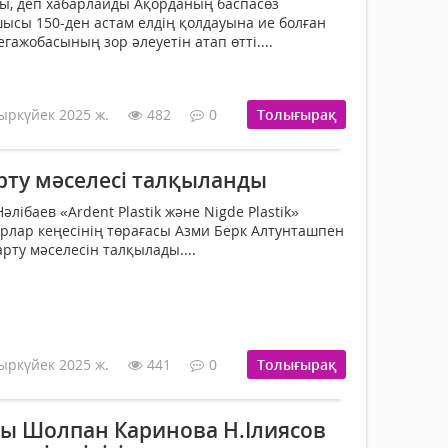
ы, деп хабарлайды Ақорданың баспасөз
ысы 150-ден астам елдің қолдауына ие болған
егажобасының зор әлеуетін атап өтті....
ыркүйек 2025 ж.
482
0
Толығырақ
рту мәселесі талқыланды
лібаев «Ardent Plastik және Nigde Plastik»
рлар кеңесінің төрағасы Азми Берк Алтунташпен
арту мәселесін талқылады....
ыркүйек 2025 ж.
441
0
Толығырақ
ы Шолпан Каринова Н.Ілиясов