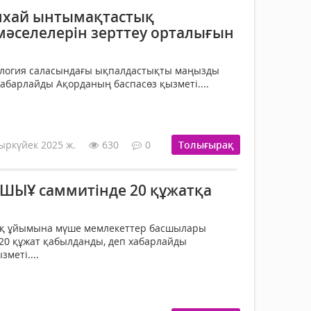
нхай ынтымақтастық
әселелерін зерттеу орталығын
логия саласындағы ықпалдастықты маңызды
хабарлайды Ақорданың баспасөз қызметі....
ыркүйек 2025 ж.
630
0
Толығырақ
 ШЫҰ саммитінде 20 құжатқа
қ ұйымына мүше мемлекеттер басшылары
20 құжат қабылданды, деп хабарлайды
меті....