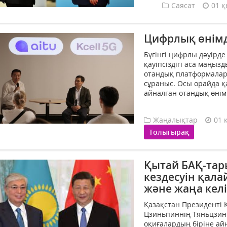
Саясат
01 қ
Цифрлық өнімд
Бүгінгі цифрлы дәуірд
қауіпсіздігі аса маңыз
отандық платформалард
сұраныс. Осы орайда қ
айналған отандық өнім
Жаңалықтар
01 
Толығырақ
Қытай БАҚ-тар
кездесуін қала
және жаңа кел
Қазақстан Президенті 
Цзиньпиннің Тяньцзинь
оқиғалардың біріне ай