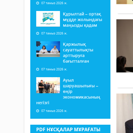
07 тамыз 2026 ж.
Құрылтай – ортақ
мүдде жолындағы
маңызды қадам
07 тамыз 2026 ж.
Қаржылық
сауаттылықты
арттыруға
бағытталған
07 тамыз 2026 ж.
Ауыл
шаруашылығы –
өңір
экономикасының
негізгі
07 тамыз 2026 ж.
PDF НҰСҚАЛАР МҰРАҒАТЫ