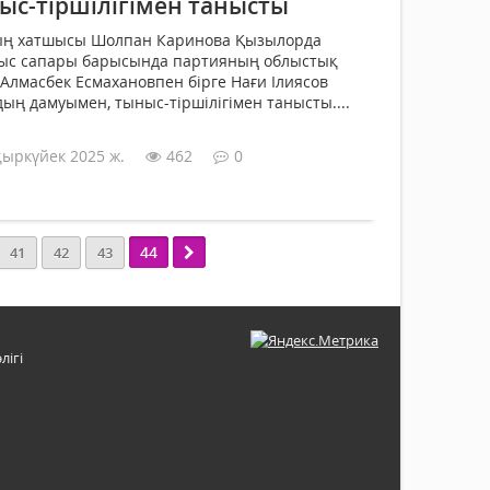
с-тіршілігімен танысты
ң хатшысы Шолпан Каринова Қызылорда
ыс сапары барысында партияның облыстық
лмасбек Есмахановпен бірге Нағи Ілиясов
ың дамуымен, тыныс-тіршілігімен танысты....
қыркүйек 2025 ж.
462
0
44
41
42
43
лігі