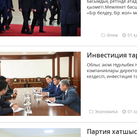
басымдық ретінде атад
қызметі.Мемлекет басш
«Бір белдеу, бір жол» м
Әлем
01 қ
Инвестиция та
Облыс әкімі Нұрлыбек Нә
компаниялары директо
кездесіп, инвестиция т
Экономика
01 қ
Партия хатшыс