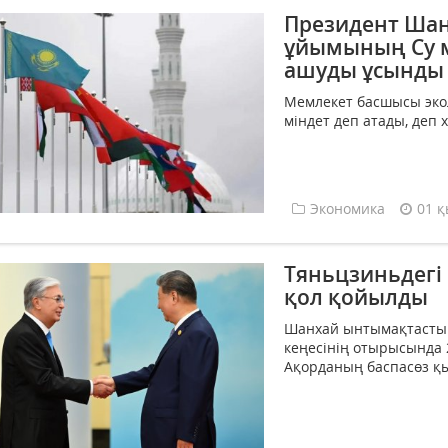
Президент Ша
ұйымының Су м
ашуды ұсынды
Мемлекет басшысы эко
міндет деп атады, деп 
Экономика
01 қ
Тяньцзиньдегі
қол қойылды
Шанхай ынтымақтасты
кеңесінің отырысында 
Ақорданың баспасөз қыз