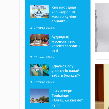
Қызылордада
халықаралық
жастар күніне
арналған
07 тамыз 2026 ж.
Аудандық
мәслихаттың
кезекті сессиясы
өтті
07 тамыз 2026 ж.
«Дауыс беру
учаскесін қалай
табуға болады?»
07 тамыз 2026 ж.
5547 әскери
бөлімінде
«Алғашқы қызмет
күні»