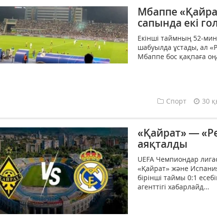
Мбаппе «Қайра
сапында екі го
Екінші таймның 52-ми
шабуылда ұстады, ал 
Мбаппе бос қақпаға оңа
Спорт
30 қ
«Қайрат» — «Ре
аяқталды
UEFA Чемпиондар лигас
«Қайрат» және Испания
бірінші таймы 0:1 есеб
агенттігі хабарлайд...