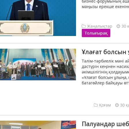
бизнес-форумының ашыл
маңызы ерекше екеніне
Жаңалықтар
30 
Толығырақ
Ұлағат болсын
Тәлім-тәрбиелік мәні а
дәстүрін кеңінен наси
әкімшілігінің қолдауы
«Ұлағат болсын ұлыңа
батагөйлер байқауы өтті
Қоғам
30 қ
Палуандар ше