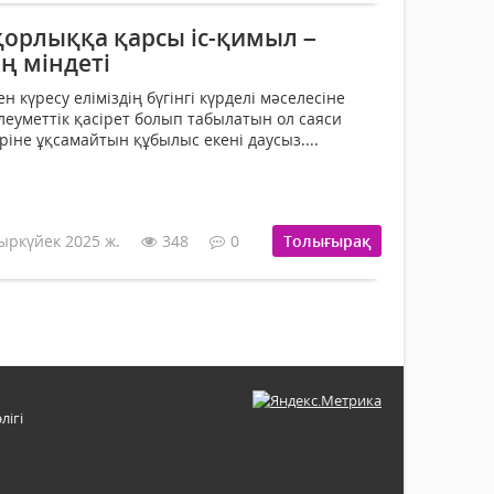
орлыққа қарсы іс-қимыл –
ң міндеті
күресу еліміздің бүгінгі күрделі мәселесіне
леуметтік қасірет болып табылатын ол саяси
ріне ұқсамайтын құбылыс екені даусыз....
ыркүйек 2025 ж.
348
0
Толығырақ
лігі