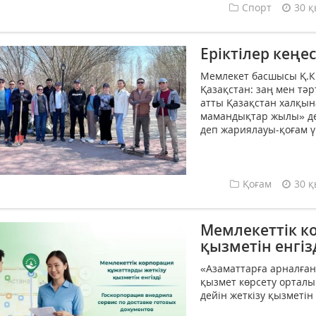
Спорт
30 қ
Еріктілер кеңес
Мемлекет басшысы Қ.К.
Қазақстан: заң мен тәр
атты Қазақстан халқы
мамандықтар жылы» д
деп жариялауы-қоғам үш
Қоғам
30 қ
Мемлекеттік к
қызметін енгіз
«Азаматтарға арналған
қызмет көрсету ортал
дейін жеткізу қызметін е