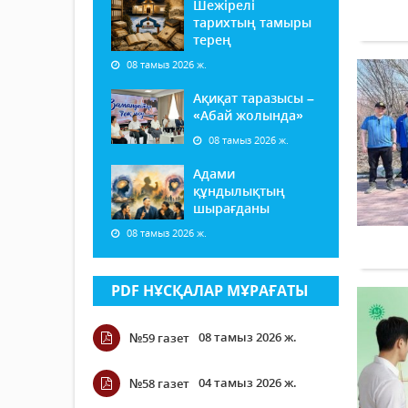
Шежірелі
тарихтың тамыры
терең
08 тамыз 2026 ж.
Ақиқат таразысы –
«Абай жолында»
08 тамыз 2026 ж.
Адами
құндылықтың
шырағданы
08 тамыз 2026 ж.
PDF НҰСҚАЛАР МҰРАҒАТЫ
08 тамыз 2026 ж.
№59 газет
04 тамыз 2026 ж.
№58 газет