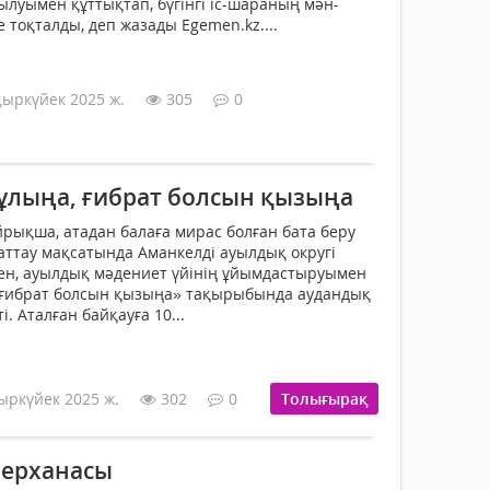
уымен құттықтап, бүгінгі іс-шараның мән-
 тоқталды, деп жазады Egemen.kz....
қыркүйек 2025 ж.
305
0
 ұлыңа, ғибрат болсын қызыңа
йрықша, атадан балаға мирас болған бата беру
хаттау мақсатында Аманкелді ауылдық округі
мен, ауылдық мәдениет үйінің ұйымдастыруымен
, ғибрат болсын қызыңа» тақырыбында аудандық
. Аталған байқауға 10...
ыркүйек 2025 ж.
302
0
Толығырақ
берханасы