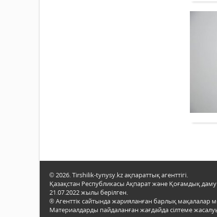
© 2026. Tirshilik-tynysy.kz ақпараттық агенттігі.
Қазақстан Республикасы Ақпарат және Қоғамдық даму м
21.07.2022 жылы берілген.
® Агенттік сайтында жарияланған барлық мақалалар 
Материалдарды пайдаланған жағдайда сілтеме жасалуы