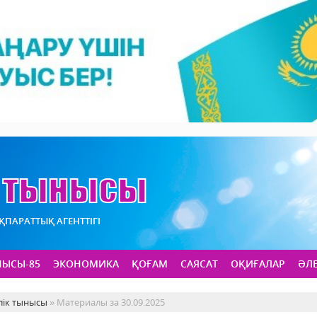
АҚПАРАТТЫҚ АГЕНТТІГІ
НЫСЫ-85
ЭКОНОМИКА
ҚОҒАМ
САЯСАТ
ОҚИҒАЛАР
ӘЛ
лік тынысы
» Материалы за 30.09.2025