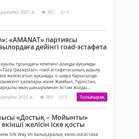
қыркүйек 2025 ж.
387
0
an»: «AMANAT» партиясы
ылордаға дейінгі road-эстафета
 ауылы тұсындағы кемпинг-алаңда ауқымды
 «Taza Qazaqstan» road-эстафетасының ашылу
птаға жалғасатын ауқымды іс-шара барысында
Шымкент қалалары және Жамбыл, Түркістан,
арқылы мың шақырымнан астам жолды...
ыркүйек 2025 ж.
263
0
Толығырақ
шысы «Достық – Мойынты»
кінші желісін іске қосты
ew Silk Way VII Халықаралық көлік-логистика