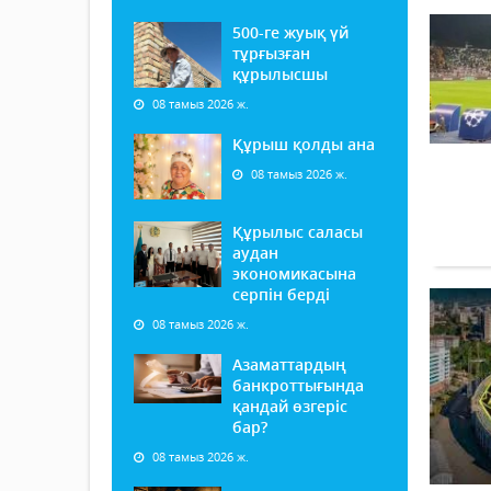
500-ге жуық үй
тұрғызған
құрылысшы
08 тамыз 2026 ж.
Құрыш қолды ана
08 тамыз 2026 ж.
Құрылыс саласы
аудан
экономикасына
серпін берді
08 тамыз 2026 ж.
Азаматтардың
банкроттығында
қандай өзгеріс
бар?
08 тамыз 2026 ж.