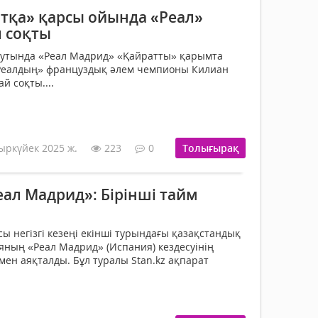
тқа» қарсы ойында «Реал»
л соқты
нутында «Реал Мадрид» «Қайратты» қарымта
«Реалдың» француздық әлем чемпионы Килиан
й соқты....
ыркүйек 2025 ж.
223
0
Толығырақ
ал Мадрид»: Бірінші тайм
ы негізгі кезеңі екінші турындағы қазақстандық
ның «Реал Мадрид» (Испания) кездесуінің
імен аяқталды. Бұл туралы Stan.kz ақпарат