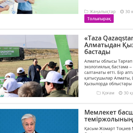
Жаңалықтар
30 
Толығырақ
«Taza Qazaqst
Алматыдан Қыз
бастады
Алматы облысы Тарғап
экологиялық бастама –
салтанаты өтті. Бір а
қатысушылар Алматы, 
Қызылорда облыстары 
Қоғам
30 қ
Мемлекет бас
теміржолының е
Қасым-Жомарт Тоқаев N