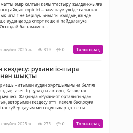
ламатты өмір салтын қалыптастыру жылдан-жылға
ның айқын көрінісі – заманауи үлгіде салынған
ық игілігіне берілуі. Биылғы жылдың өзінде
ше аудандарда спорт кешені пайдалануға
. Осындай бастамамен...
ыркүйек 2025 ж.
319
0
Толығырақ
кездесу: рухани іс-шара
лінен шықты
рмашы» атымен аудан жұртшылығына белгілі
ндық газеттің тұрақты авторы, Қазақстан
 мүшесі. Жақында «Руханият орталығында»
ың авторымен кездесу өтті. Келелі басқосуға
кітапсүйер қауым мен оқушылар қатысты....
ыркүйек 2025 ж.
275
0
Толығырақ