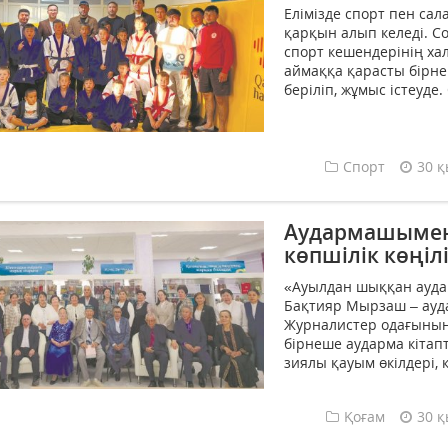
Елімізде спорт пен са
қарқын алып келеді. Со
спорт кешендерінің хал
аймаққа қарасты бірне
беріліп, жұмыс істеуде
Спорт
30 қ
Аудармашымен 
көпшілік көңі
«Ауылдан шыққан ауда
Бақтияр Мырзаш – ауда
Журналистер одағының
бірнеше аударма кітапт
зиялы қауым өкілдері, 
Қоғам
30 қ