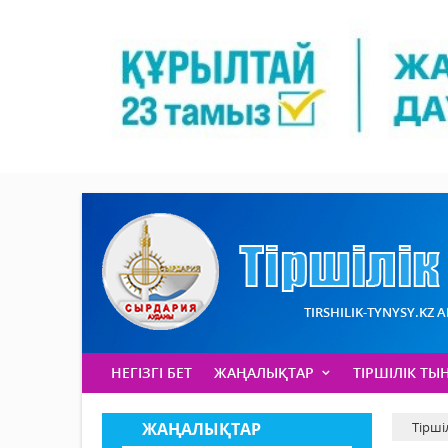
TIRSHILIK-TYNYSY.KZ 
НЕГІЗГІ БЕТ
ЖАҢАЛЫҚТАР
ТІРШІЛІК ТЫ
ЖАҢАЛЫҚТАР
Тірші