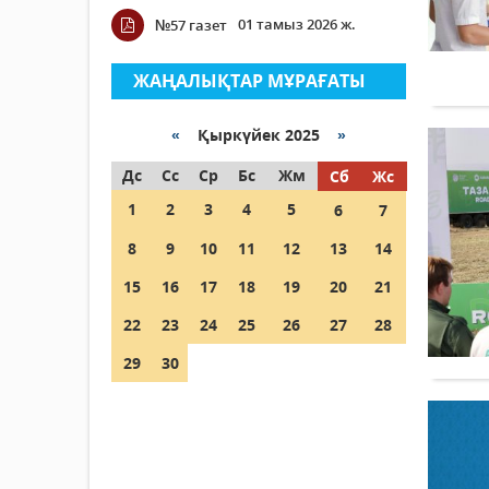
01 тамыз 2026 ж.
№57 газет
ЖАҢАЛЫҚТАР МҰРАҒАТЫ
«
Қыркүйек 2025
»
Дс
Сс
Ср
Бс
Жм
Сб
Жс
1
2
3
4
5
6
7
8
9
10
11
12
13
14
15
16
17
18
19
20
21
22
23
24
25
26
27
28
29
30