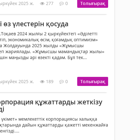
ыркүйек 2025 ж.
277
0
Толығырақ
і өз үлестерін қосуда
Тоқаев 2024 жылғы 2 қыркүйектегі «Әділетті
тіп, экономикалық өсім, қоғамдық оптимизм»
на Жолдауында 2025 жылды «Жұмысшы
еп жариялады. «Жұмысшы мамандықтар жылы»
ін маңызды әрі өзекті қадам. Бұл тек...
ыркүйек 2025 ж.
189
0
Толығырақ
орпорация құжаттарды жеткізу
ді
 үкімет» мемлекеттік корпорациясы халыққа
ықтарында дайын құжаттарды қажетті мекенжайға
нгізді....