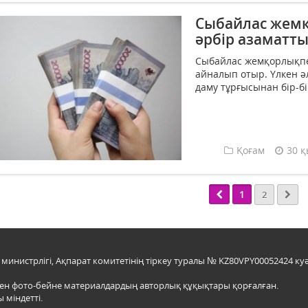
Сыбайлас жемқ
әрбір азаматты
Сыбайлас жемқорлықпен 
айналып отыр. Үлкен ә
даму тұрғысынан бір-бі
Қоғам
30 қ
1
2
инистрлігі, Ақпарат комитетінің тіркеу туралы № KZ80VPY00052424 куә
мен фото-бейне материалдардың авторлық құқықтары қорғалған.
 міндетті.