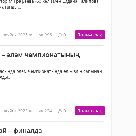
тория Графеева (60 келі) мен Елдана Талипова
 атанды....
ыркүйек 2025 ж.
296
0
Толығырақ
 – әлем чемпионатының
ласында әлем чемпионатында еліміздің сапынан
ды....
ыркүйек 2025 ж.
254
0
Толығырақ
й – финалда