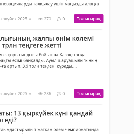
нновацияларды талқылау үшін маңызды алаңға
ыркүйек 2025 ж.
270
0
Толығырақ
лығының жалпы өнім көлемі
,6 трлн теңгеге жетті
мыз қорытындысы бойынша Қазақстанда
ұрақты өсімі байқалды. Ауыл шаруашылығының
ға артып, 3,6 трлн теңгені құрады....
ыркүйек 2025 ж.
286
0
Толығырақ
ты: 13 қыркүйек күні қандай
теді?
 ұйымдастырылып жатқан әлем чемпионатында