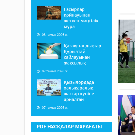
Ғасырлар
қойнауынан
жеткен мәңгілік
мұра
08 тамыз 2026 ж.
Қазақстандықтар
Құрылтай
сайлауынан
жақсылық
07 тамыз 2026 ж.
Қызылордада
халықаралық
жастар күніне
арналған
07 тамыз 2026 ж.
PDF НҰСҚАЛАР МҰРАҒАТЫ