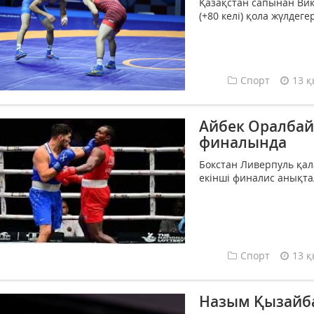
Қазақстан сапынан Вик
(+80 келі) қола жүлдегер
Спорт
13 қ
Айбек Оралбай
финалында
Бокстан Ливерпуль қа
екінші финалис анықтал
Спорт
13 қ
Назым Қызайба