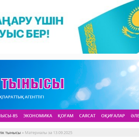
АҚПАРАТТЫҚ АГЕНТТІГІ
НЫСЫ-85
ЭКОНОМИКА
ҚОҒАМ
САЯСАТ
ОҚИҒАЛАР
ӘЛ
лік тынысы
» Материалы за 13.09.2025