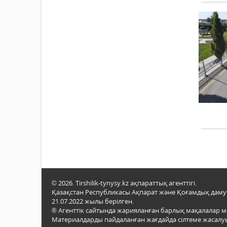
© 2026. Tirshilik-tynysy.kz ақпараттық агенттігі.
Қазақстан Республикасы Ақпарат және Қоғамдық даму м
21.07.2022 жылы берілген.
® Агенттік сайтында жарияланған барлық мақалалар 
Материалдарды пайдаланған жағдайда сілтеме жасалуы