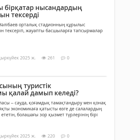
 бірқатар нысандардың
ын тексерді
Нәлібаев орталық стадионның құрылыс
 тексеріп, жауапты басшыларға тапсырмалар
қыркүйек 2025 ж.
261
0
сының туристік
 қалай дамып келеді?
аласы – сауда, қоғамдық тамақтандыру мен қонақ
ияқты экономикаға қатысты өзге де салалардың
ететін, болашағы зор қызмет түрлерінің бірі
қыркүйек 2025 ж.
220
0