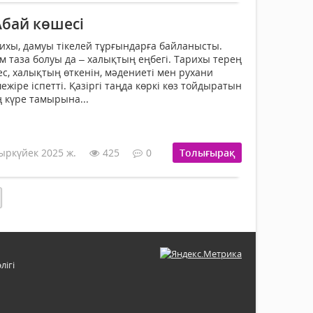
Абай көшесі
ихы, да­муы тікелей тұрғындарға байланысты.
таза болуы да – халықтың еңбегі. Тари­хы терең
ес, халықтың өткенін, мәдениеті мен рухани
жіре іспетті. Қазіргі таңда көркі көз той­дыратын
 күре тамырына...
ыркүйек 2025 ж.
425
0
Толығырақ
лігі