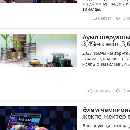
кардиохирургиядағы и
айналды....
Саясат
13 қ
Ауыл шаруашы
3,4%-ға өсіп, 3
2025 жылғы қаңтар–та
аграрлық өндірістің т
жалпы өнім көлемі 3,4%-
Экономика
13 қ
Әлем чемпиона
жекпе-жектер ө
Ливерпуль қаласында