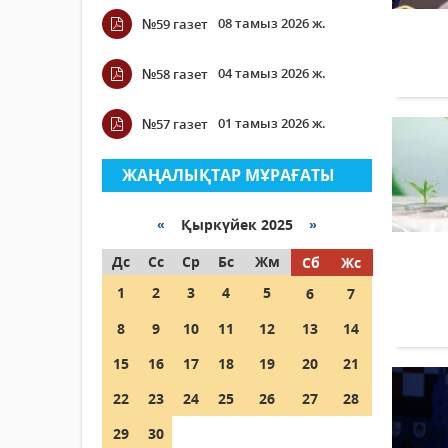
08 тамыз 2026 ж.
№59 газет
04 тамыз 2026 ж.
№58 газет
01 тамыз 2026 ж.
№57 газет
ЖАҢАЛЫҚТАР МҰРАҒАТЫ
«
Қыркүйек 2025
»
Дс
Сс
Ср
Бс
Жм
Сб
Жс
1
2
3
4
5
6
7
8
9
10
11
12
13
14
15
16
17
18
19
20
21
22
23
24
25
26
27
28
29
30