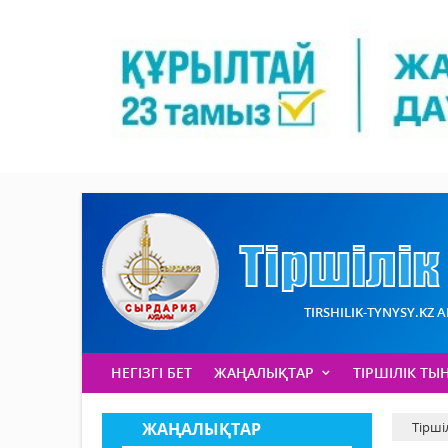
TIRSHILIK-TYNYSY.KZ 
НЕГІЗГІ БЕТ
ЖАҢАЛЫҚТАР
ТІРШІЛІК ТЫ
ЖАҢАЛЫҚТАР
Тірші