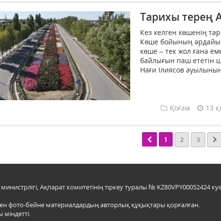
Тарихы терең 
Кез келген көшенің тар
Көше бойының әрдайым 
көше – тек жол ғана ем
байлығын паш ететін ше
Нағи Ілиясов ауылының
Қоғам
13 қ
1
2
3
инистрлігі, Ақпарат комитетінің тіркеу туралы № KZ80VPY00052424 куә
мен фото-бейне материалдардың авторлық құқықтары қорғалған.
 міндетті.