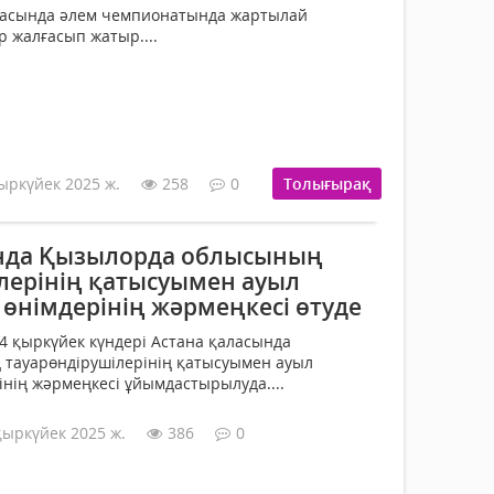
ласында әлем чемпионатында жартылай
 жалғасып жатыр....
ыркүйек 2025 ж.
258
0
Толығырақ
ында Қызылорда облысының
ілерінің қатысуымен ауыл
німдерінің жәрмеңкесі өтуде
 қыркүйек күндері Астана қаласында
тауарөндірушілерінің қатысуымен ауыл
нің жәрмеңкесі ұйымдастырылуда....
қыркүйек 2025 ж.
386
0