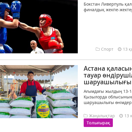
Бокстан Ливерпуль қа
финалдық жекпе-жектер
Спорт
13 қ
Астана қалас
тауар өндіруш
шаруашылығы ө
Ағымдағы жылдың 13-14
Қызылорда облысының 
шаруашылығы өнімдері
Жаңалықтар
13 
Толығырақ