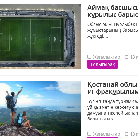
Аймақ басшысы
құрылыс барыс
Облыс әкімі Нұрлыбек 
жұмыстарының барысын
жүктеді....
Жаңалықтар
13 
Толығырақ
Қостанай облы
инфрақұрылымы
Бүгінгі таңда туризм с
үй қызметін көрсету с
дамуына тікелей ықпал 
болып отыр....
Жаңалықтар
13 