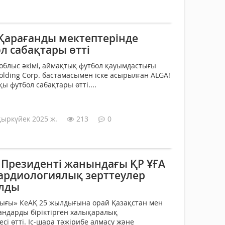
 Қарағанды мектептерінде
л сабақтары өтті
блыс әкімі, аймақтық футбол қауымдастығы
olding Corp. бастамасымен іске асырылған ALGA!
 футбол сабақтары өтті....
қыркүйек 2025 ж.
213
0
Президенті жанындағы ҚР ҰҒА
кардиологиялық зерттеулер
лды
ығы» КеАҚ 25 жылдығына орай Қазақстан мен
ндарды біріктірген халықаралық
сі өтті. Іс-шара тәжірибе алмасу және