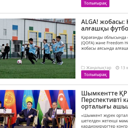
Толығырақ
ALGA! жобасы:
алғашқы футбо
Қарағанды облысында о
(QOFA) және Freedom H
жобасы аясында алғашқы
Жаңалықтар
13 
Толығырақ
Шымкентте ҚР 
Перспективті 
орталығы ашы
«Шымкент жүрек ортал
шетелден жетекші мама
кардиохирургтер конгре