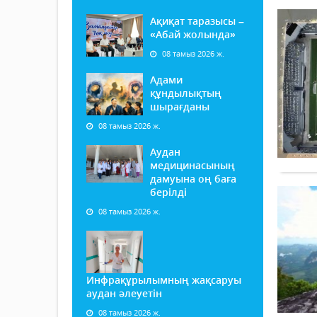
Ақиқат таразысы –
«Абай жолында»
08 тамыз 2026 ж.
Адами
құндылықтың
шырағданы
08 тамыз 2026 ж.
Аудан
медицинасының
дамуына оң баға
берілді
08 тамыз 2026 ж.
Инфрақұрылымның жақсаруы
аудан әлеуетін
08 тамыз 2026 ж.