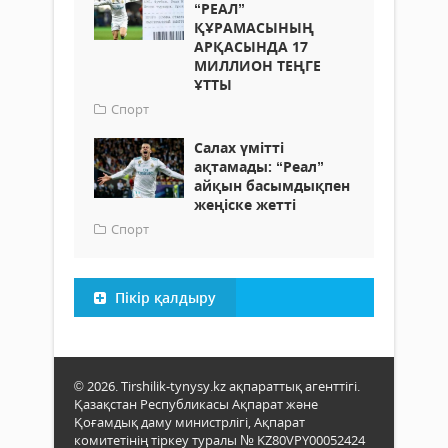
“РЕАЛ”
ҚҰРАМАСЫНЫҢ
АРҚАСЫНДА 17
МИЛЛИОН ТЕҢГЕ
ҰТТЫ
Спорт
Салах үмітті
ақтамады: “Реал”
айқын басымдықпен
жеңіске жетті
Спорт
Пікір қалдыру
© 2026. Tirshilik-tynysy.kz ақпараттық агенттігі.
Қазақстан Республикасы Ақпарат және
Қоғамдық даму министрлігі, Ақпарат
комитетінің тіркеу туралы № KZ80VPY00052424