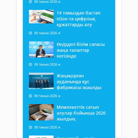
06 тамыз 2026 ж.
14 тамыздан бастап
еGov-та цифрлық
құжаттарды алу
06 тамыз 2026 ж.
Өңірдегі білім сапасы
жаңа талаптар
негізінде
06 тамыз 2026 ж.
Жаңақорған
ауданында құс
фабрикасы ашылды
06 тамыз 2026 ж.
Мемлекеттік сатып
алулар бойынша 2026
жылдың
06 тамыз 2026 ж.