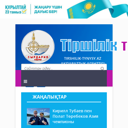
TIRSHILIK-TYNYSY.KZ
АҚПАРАТТЫҚ АГЕНТТІГІ
ЖАҢАЛЫҚТАР
Кирилл Тубаев пен
Полат Төребеков Азия
чемпионы