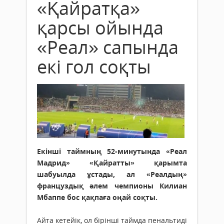
«Қайратқа»
қарсы ойында
«Реал» сапында
екі гол соқты
Екінші таймның 52-минутында «Реал
Мадрид» «Қайратты» қарымта
шабуылда ұстады, ал «Реалдың»
француздық әлем чемпионы Килиан
Мбаппе бос қақпаға оңай соқты.
Айта кетейік, ол бірінші таймда пенальтиді