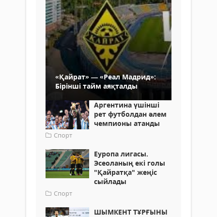
«Қайрат» — «Реал Мадрид»:
Бірінші тайм аяқталды
Аргентина үшінші
рет футболдан әлем
чемпионы атанды
Спорт
Еуропа лигасы.
Эсеоланың екі голы
"Қайратқа" жеңіс
сыйлады
Спорт
ШЫМКЕНТ ТҰРҒЫНЫ