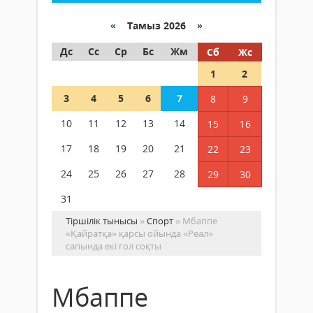
«
Тамыз 2026 »
Дс
Сс
Ср
Бс
Жм
Сб
Жс
1
2
3
4
5
6
7
8
9
10
11
12
13
14
15
16
17
18
19
20
21
22
23
24
25
26
27
28
29
30
31
Тіршілік тынысы
»
Спорт
» Мбаппе
«Қайратқа» қарсы ойында «Реал»
сапында екі гол соқты
Мбаппе