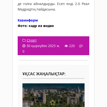
де голға айналдырды. Есеп енді 2-0 Реал
Мадридтің пайдасына.
Казинформ
Фото: кадр из видео
Спорт
30 қыркүйек 2025 ж.
220
0
ҰҚСАС ЖАҢАЛЫҚТАР: