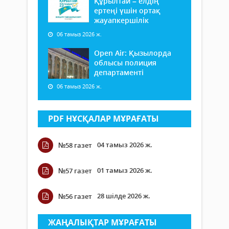
Құрылтай – елдің
ертеңі үшін ортақ
жауапкершілік
06 тамыз 2026 ж.
Open Air: Қызылорда
облысы полиция
департаменті
06 тамыз 2026 ж.
PDF НҰСҚАЛАР МҰРАҒАТЫ
04 тамыз 2026 ж.
№58 газет
01 тамыз 2026 ж.
№57 газет
28 шілде 2026 ж.
№56 газет
ЖАҢАЛЫҚТАР МҰРАҒАТЫ