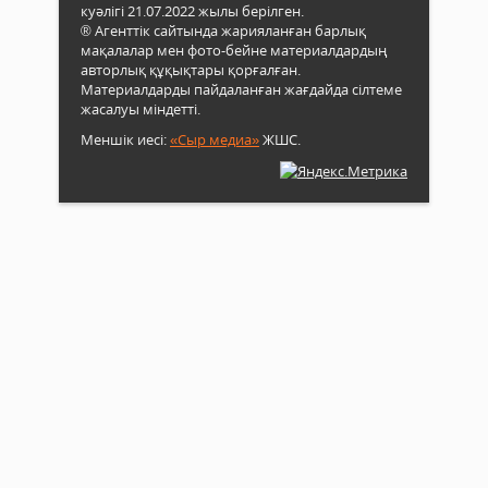
куәлігі 21.07.2022 жылы берілген.
® Агенттік сайтында жарияланған барлық
мақалалар мен фото-бейне материалдардың
авторлық құқықтары қорғалған.
Материалдарды пайдаланған жағдайда сілтеме
жасалуы міндетті.
Меншік иесі:
«Сыр медиа»
ЖШС.