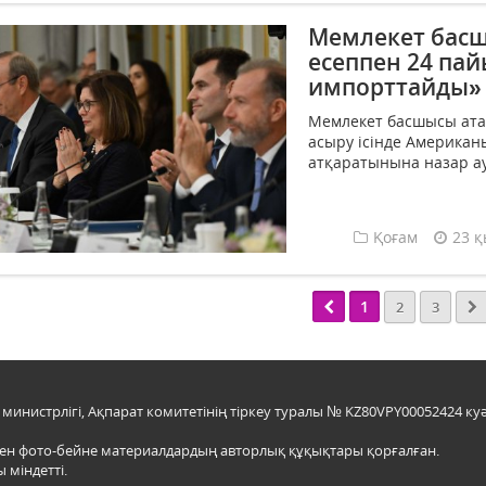
Мемлекет басш
есеппен 24 пай
импорттайды»
Мемлекет басшысы атал
асыру ісінде Американ
атқаратынына назар ау
Қоғам
23 қ
1
2
3
инистрлігі, Ақпарат комитетінің тіркеу туралы № KZ80VPY00052424 куә
мен фото-бейне материалдардың авторлық құқықтары қорғалған.
 міндетті.