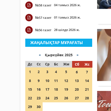
04 тамыз 2026 ж.
№58 газет
01 тамыз 2026 ж.
№57 газет
28 шілде 2026 ж.
№56 газет
ЖАҢАЛЫҚТАР МҰРАҒАТЫ
«
Қыркүйек 2025
»
Дс
Сс
Ср
Бс
Жм
Сб
Жс
1
2
3
4
5
6
7
8
9
10
11
12
13
14
15
16
17
18
19
20
21
22
23
24
25
26
27
28
29
30