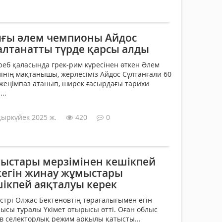
ғы әлем чемпионы Айдос
алтанатты түрде қарсы алды
реб қаласында грек-рим күресінен өткен Әлем
нің мақтанышы, жерлесіміз Айдос Сұлтанғали 60
 жеңімпаз атанып, ширек ғасырдағы тарихи
..
қыркүйек 2025 ж.
420
0
мыстары мерзімінен кешікпей
кегін жинау жұмыстары
шікпей аяқталуы керек
стрі Олжас Бектеновтің төрағалығымен егін
сы туралы Үкімет отырысы өтті. Оған облыс
ев селекторлық режим арқылы қатысты...