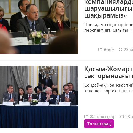
компаниялард
шаруашылығы 
шақырамыз»
Президенттің пікірінше
перспективті бағыты – 
Әлем
23 қ
Қасым-Жомарт 
секторындағы 
Сондай-ақ Транскаспи
келешегі зор екеніне на
Жаңалықтар
23 
Толығырақ