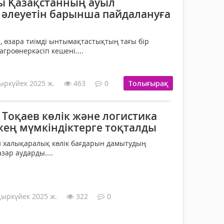
ы Қазақстанның ауыл
әлеуетін барынша пайдалануға
, өзара тиімді ынтымақтастықтың тағы бір
агроөнеркәсіп кешені....
ыркүйек 2025 ж.
463
0
Толығырақ
Тоқаев көлік және логистика
кең мүмкіндіктерге тоқталды
й халықаралық көлік бағдарын дамытудың
зар аударды....
қыркүйек 2025 ж.
322
0