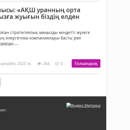
ысы: «АҚШ уранның орта
ызға жуығын біздің елден
ған стратегиялық маңызды міндетті жүзеге
ың энергетика компаниялары басты рөл
дарды....
ыркүйек 2025 ж.
284
0
Толығырақ
лігі