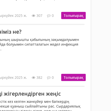
ыркүйек 2025 ж.
307
0
Толығырақ
іміз не?
рының шырышты қабығының зақымдалуымен
айда болуымен сипатталатын жедел инфекция
.
ыркүйек 2025 ж.
382
0
Толығырақ
і жігерлендірген жеңіс
стік кез келген жанкүйер мен бапкердің
ерекше қуаныш сыйлайтыны рас. Сырдариялық
лестерінің тілеуін тілеп, жолына үмітпен