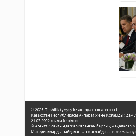
© 2026. Tirshilik-tynysy.kz ақпараттық агенттігі.
Қазақстан Республикасы Ақпарат және Қоғамдық даму м
21.07.2022 жылы берілген.
® Агенттік сайтында жарияланған барлық мақалалар 
Материалдарды пайдаланған жағдайда сілтеме жасалуы