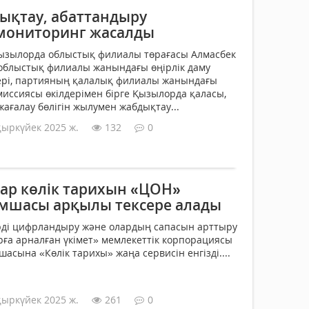
қтау, абаттандыру
мониторинг жасалды
зылорда облыстық филиалы төрағасы Алмасбек
облыстық филиалы жанындағы өңірлік даму
лері, партияның қалалық филиалы жанындағы
иссиясы өкілдерімен бірге Қызылорда қаласы,
ағалау бөлігін жылумен жабдықтау...
қыркүйек 2025 ж.
132
0
ар көлік тарихын «ЦОН»
мшасы арқылы тексере алады
рді цифрландыру және олардың сапасын арттыру
ға арналған үкімет» мемлекеттік корпорациясы
сына «Көлік тарихы» жаңа сервисін енгізді....
қыркүйек 2025 ж.
261
0