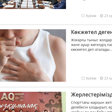
Қоғам
23 қ
Көкжөтел деген
Жоғарғы тыныс жолда
және ауыр жөтелдің п
көкжөтел деп аталады...
Қоғам
23 қ
Жерлестерімізд
Спорттағы жарқын жеті
делебесін қоздырып, 
ағайын он күн бойы жер