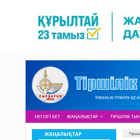
TIRSHILIK-TYNYSY.KZ 
НЕГІЗГІ БЕТ
ЖАҢАЛЫҚТАР
ТІРШІЛІК ТЫ
ЖАҢАЛЫҚТАР
Тірші