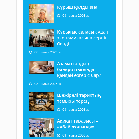
Құрыш қолды ана
08 тамыз 2026 ж.
Құрылыс саласы аудан
экономикасына серпін
берді
08 тамыз 2026 ж.
Азаматтардың
банкроттығында
қандай өзгеріс бар?
08 тамыз 2026 ж.
Шежірелі тарихтың
тамыры терең
08 тамыз 2026 ж.
Ақиқат таразысы –
«Абай жолында»
08 тамыз 2026 ж.