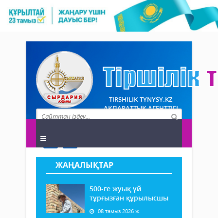
TIRSHILIK-TYNYSY.KZ
АҚПАРАТТЫҚ АГЕНТТІГІ
ЖАҢАЛЫҚТАР
500-ге жуық үй
тұрғызған құрылысшы
08 тамыз 2026 ж.