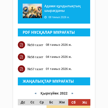
Адами құндылықтың
шырағданы
08 тамыз 2026 ж.
PDF НҰСҚАЛАР МҰРАҒАТЫ
08 тамыз 2026 ж.
№59 газет
04 тамыз 2026 ж.
№58 газет
01 тамыз 2026 ж.
№57 газет
ЖАҢАЛЫҚТАР МҰРАҒАТЫ
«
Қыркүйек 2022
»
Дс
Сс
Ср
Бс
Жм
Сб
Жс