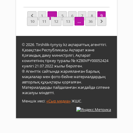
мұң
келе
көп­
айда
ші­
...
9
1
5
6
7
8
жы­
лікке
...
10
11
12
13
36
лу
таны
беру
Расы
мау
өтке
бас­
күнн
© 2026. Tirshilik-tynysy.kz ақпараттық агенттігі.
тала
белг
Қазақстан Республикасы Ақпарат және
Бүгі
бүгі
Қоғамдық даму министрлігі, Ақпарат
ауда
мұра
комитетінің тіркеу туралы № KZ80VPY00052424
бо­
сөре
куәлігі 21.07.2022 жылы берілген.
йын­­
лері
® Агенттік сайтында жарияланған барлық
ша
мақалалар мен фото-бейне материалдардың
күні
қыт
авторлық құқықтары қорғалған.
кеше
қысқ
Материалдарды пайдаланған жағдайда сілтеме
сыр
да­
жасалуы міндетті.
шерт
йын­
бүгін
Меншік иесі:
«Сыр медиа»
ЖШС.
дық
күнн
бар
әр
тұра
пара
пысы
да
Қыр
архи
мың