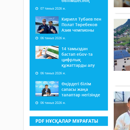
бөлімшесінің
07 тамыз 2026 ж.
Кирилл Тубаев пен
Полат Төребеков
Азия чемпионы
06 тамыз 2026 ж.
14 тамыздан
бастап еGov-та
цифрлық
құжаттарды алу
06 тамыз 2026 ж.
Өңірдегі білім
сапасы жаңа
талаптар негізінде
06 тамыз 2026 ж.
PDF НҰСҚАЛАР МҰРАҒАТЫ