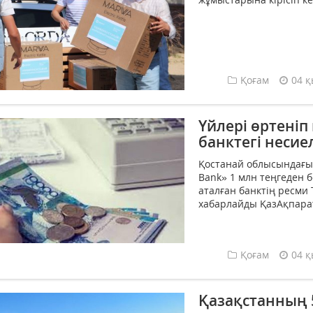
Қоғам
04 қ
Үйлері өртені
банктегі неси
Қостанай облысындағы 
Bank» 1 млн теңгеден 
аталған банктің ресми
хабарлайды ҚазАқпарат.
Қоғам
04 қ
Қазақстанның 5