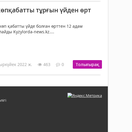
өпқабатты тұрғын үйден өрт
өп қабатты үйде болған өрттен 12 адам
айды Kyzylorda-news.kz....
ыркүйек 2022 ж.
463
0
Толығырақ
лігі