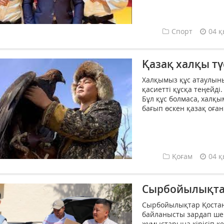
Спорт
04 қ
Қазақ халқы түс
Халқымыз құс атаулыны,
қасиетті құсқа теңейді
Бұл құс болмаса, халқы
бағып өскен қазақ оған 
Қоғам
04 қ
Сырбойылықтар
Сырбойылықтар Қостана
байланысты зардап ше
жұмыстарына кірісіп кет