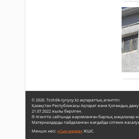
© 2026. Tirshilik-tynysy.kz ақпараттық агенттігі.
Қазақстан Республикасы Ақпарат және Қоғамдық даму м
21.07.2022 жылы берілген.
® Агенттік сайтында жарияланған барлық мақалалар 
Материалдарды пайдаланған жағдайда сілтеме жасалуы
Меншік иесі:
«Сыр медиа»
ЖШС.