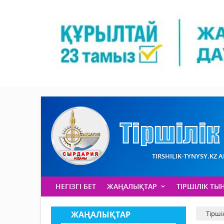
TIRSHILIK-TYNYSY.KZ 
НЕГІЗГІ БЕТ
ЖАҢАЛЫҚТАР
ТІРШІЛІК ТЫ
ЖАҢАЛЫҚТАР
Тірші