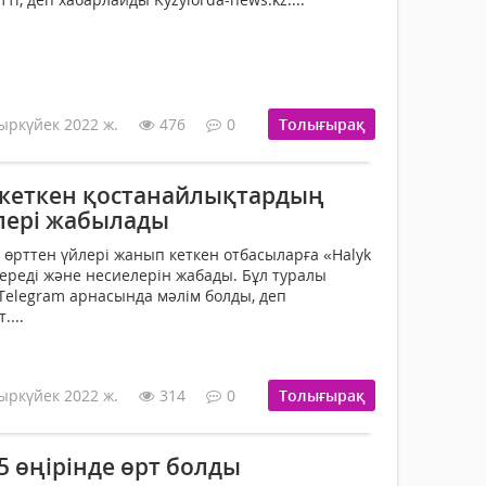
ыркүйек 2022 ж.
476
0
Толығырақ
п кеткен қостанайлықтардың
елері жабылады
өрттен үйлері жанып кеткен отбасыларға «Halyk
береді және несиелерін жабады. Бұл туралы
 Тelegram арнасында мәлім болды, деп
...
ыркүйек 2022 ж.
314
0
Толығырақ
 өңірінде өрт болды