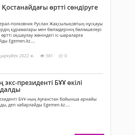
Қостанайдағы өртті сөндіруге
нерал-полковник Руслан Жақсылықовтың нұсқауы
рдің құрамалары мен бөлімдерінің бөлімшелері
өртті оқшаулау жөніндегі іс-шараларға
ды Egemen.kz....
қыркүйек 2022 ж.
581
0
экс-президенті БҰҰ өкілі
ндалды
езиденті БҰҰ-ның Ауғанстан бойынша арнайы
ды, деп хабарлайды Egemen.kz....