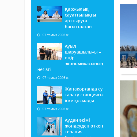
Қаржылық
сауаттылықты
арттыруға
бағытталған
07 тамыз 2026 ж.
Ауыл
шаруашылығы –
өңір
экономикасының
негізгі
07 тамыз 2026 ж.
Жаңақорғанда су
тарату станциясы
іске қосылды
07 тамыз 2026 ж.
Аудан әкімі
жөндеуден өткен
терапия