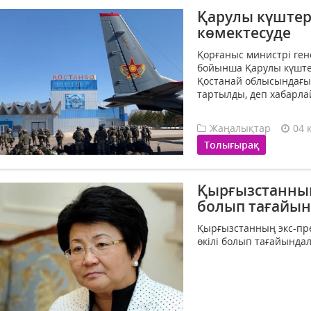
Қарулы күштер 
көмектесуде
Қорғаныс министрі ге
бойынша Қарулы күште
Қостанай облысындағы 
тартылды, деп хабарлай
Жаңалықтар
04 
Толығырақ
Қырғызстанның 
болып тағайы
Қырғызстанның экс-пр
өкілі болып тағайындал