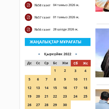
04 тамыз 2026 ж.
№58 газет
01 тамыз 2026 ж.
№57 газет
28 шілде 2026 ж.
№56 газет
ЖАҢАЛЫҚТАР МҰРАҒАТЫ
«
Қыркүйек 2022
»
Дс
Сс
Ср
Бс
Жм
Сб
Жс
1
2
3
4
5
6
7
8
9
10
11
12
13
14
15
16
17
18
19
20
21
22
23
24
25
26
27
28
29
30