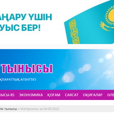
АҚПАРАТТЫҚ АГЕНТТІГІ
НЫСЫ-85
ЭКОНОМИКА
ҚОҒАМ
САЯСАТ
ОҚИҒАЛАР
ӘЛ
лік тынысы
» Материалы за 04.09.2022