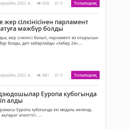
ыркүйек 2022 ж.
920
0
Толығырақ
 жер сілкінісінен парламент
атуға мәжбүр болды
дық жер сілкінісі болып, парламент өз отырысын
үр болды, деп хабарлайды «Хабар 24»....
ыркүйек 2022 ж.
881
0
Толығырақ
дзюдошылар Еуропа кубогында
іп алды
рамасы Еуропа кубогында екі медаль иеленді,
ақпарат агенттігі. ...