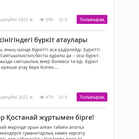
ыркүйек 2022 ж.
598
0
Толығырақ
інігіндегі бүркіт атаулары
 оның ішінде бүркітті аса қадірлейді. Бүркітті
. Саятшылықтың басты құралы да – осы бүркіт.
мызда саятшылық өнер болмаса та еді. Бүркіт
ерекше атау бере білген....
ыркүйек 2022 ж.
479
0
Толығырақ
 Қостанай жұртымен бірге!
й өңірінде орын алған табиғи апатқа
ккендерге гуманитарлық көмек көрсету
ті, деп хабарлайды Kyzylorda-news.kz....