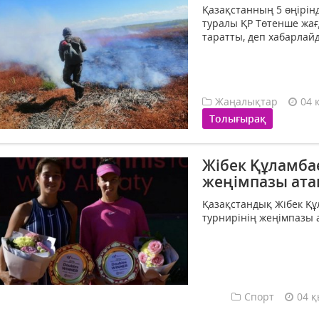
Қазақстанның 5 өңірін
туралы ҚР Төтенше жағ
таратты, деп хабарлайд
Жаңалықтар
04 
Толығырақ
Жібек Құламба
жеңімпазы ат
Қазақстандық Жібек Құ
турнирінің жеңімпазы а
Спорт
04 қ