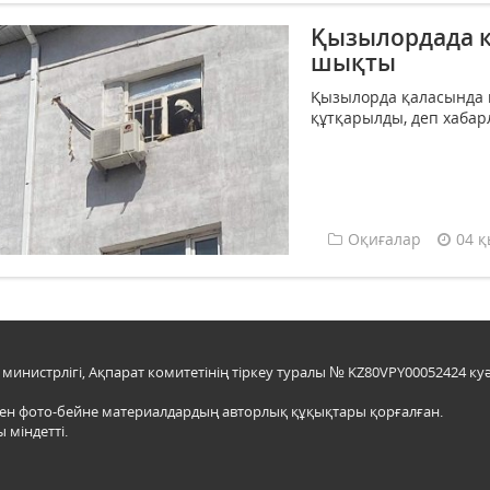
Қызылордада к
шықты
Қызылорда қаласында к
құтқарылды, деп хабарл
Оқиғалар
04 қ
инистрлігі, Ақпарат комитетінің тіркеу туралы № KZ80VPY00052424 куә
мен фото-бейне материалдардың авторлық құқықтары қорғалған.
 міндетті.