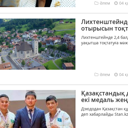
Әлем
04 қ
Лихтенштейнде
отырысын тоқт
Лихтенштейнде 2,4 бал
уақытша тоқтатуға мәжб
Әлем
04 қ
Қазақстандық 
екі медаль жең
Дзюдодан Қазақстан құ
деп хабарлайды Stan.kz 