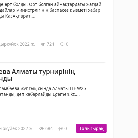
де өрт болды. Өрт болған аймақтардағы жағдай
дайлар министрлігінің баспасөз қызметі хабар
ы ҚазАқпарат....
қыркүйек 2022 ж.
724
0
ева Алматы турнирінің
анды
ламбаева жұптық сында Алматы ITF W25
танды, деп хабарлайды Egemen.kz....
ыркүйек 2022 ж.
684
0
Толығырақ