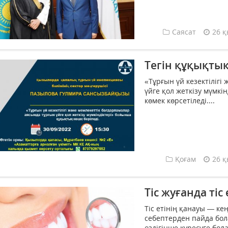
Саясат
26 қ
Тегін құқықтық
«Тұрғын үй кезектілігі
үйге қол жеткізу мүмкі
көмек көрсетіледі....
Қоғам
26 қ
Тіс жуғанда тіс
Тіс етінің қанауы — к
себептерден пайда бол
өздігінше күресуге бол