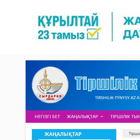
TIRSHILIK-TYNYSY.KZ 
НЕГІЗГІ БЕТ
ЖАҢАЛЫҚТАР
ТІРШІЛІК ТЫ
ЖАҢАЛЫҚТАР
Тірші