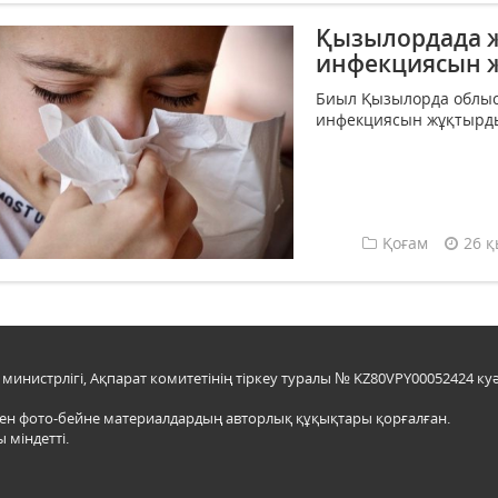
Қызылордада ж
инфекциясын ж
Биыл Қызылорда облыс
инфекциясын жұқтырды, 
Қоғам
26 қ
инистрлігі, Ақпарат комитетінің тіркеу туралы № KZ80VPY00052424 куә
мен фото-бейне материалдардың авторлық құқықтары қорғалған.
 міндетті.