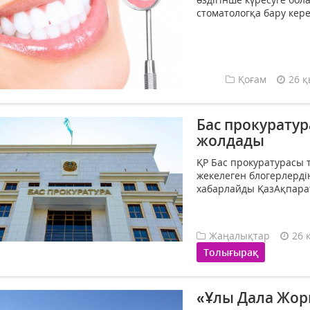
стоматологқа бару керек
Қоғам
26 қ
Бас прокуратур
жолдады
ҚР Бас прокуратурасы 
жекелеген блогерлерді
хабарлайды ҚазАқпарат.
Жаңалықтар
26 
Толығырақ
«Ұлы Дала Жор