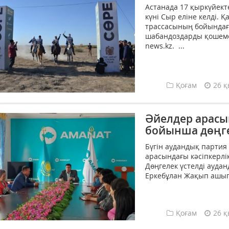
Астанада 17 қыркүйекте
күні Сыр еліне келді. 
трассасының бойындағ
шабандоздарды қошемет
news.kz. ...
Қоғам
26 қ
Әйелдер арасы
бойынша дөңгел
Бүгін аудандық партия
арасындағы кәсіпкерлік
Дөңгелек үстелді ауд
Еркебұлан Жақып ашып, 
Қоғам
26 қ