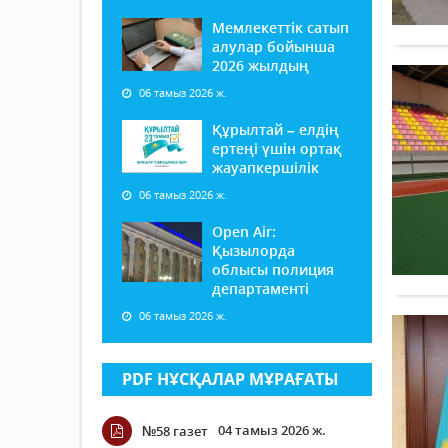
Мемлекеттік сатып
алулар бойынша
2026 жылдың
06 тамыз 2026 ж.
Құрылтай – елдің
ертеңі үшін ортақ
жауапкершілік
06 тамыз 2026 ж.
Open Air:
Қызылорда
облысы полиция
департаменті
06 тамыз 2026 ж.
PDF НҰСҚАЛАР МҰРАҒАТЫ
04 тамыз 2026 ж.
№58 газет