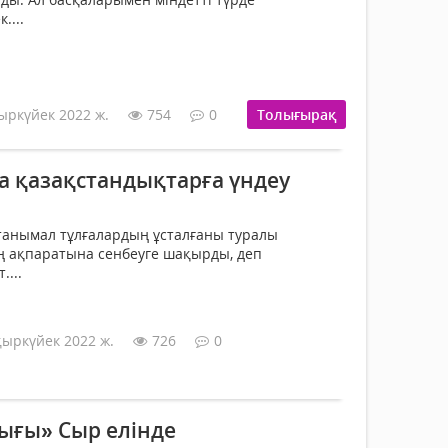
....
ыркүйек 2022 ж.
754
0
Толығырақ
а қазақстандықтарға үндеу
танымал тұлғалардың ұсталғаны туралы
ң ақпаратына сенбеуге шақырды, деп
...
қыркүйек 2022 ж.
726
0
ығы» Сыр елінде