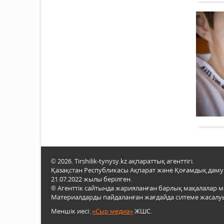
© 2026. Tirshilik-tynysy.kz ақпараттық агенттігі.
Қазақстан Республикасы Ақпарат және Қоғамдық даму м
21.07.2022 жылы берілген.
® Агенттік сайтында жарияланған барлық мақалалар 
Материалдарды пайдаланған жағдайда сілтеме жасалуы
Меншік иесі:
«Сыр медиа»
ЖШС.