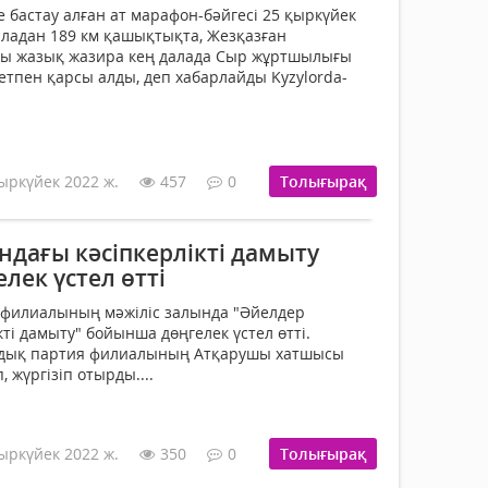
 бастау алған ат марафон-бәйгесі 25 қыркүйек
Қаладан 189 км қашықтықта, Жезқазған
ы жазық жазира кең далада Сыр жұртшылығы
пен қарсы алды, деп хабарлайды Kyzylorda-
ыркүйек 2022 ж.
457
0
Толығырақ
ндағы кәсіпкерлікті дамыту
ек үстел өтті
 филиалының мәжіліс залында "Әйелдер
ті дамыту" бойынша дөңгелек үстел өтті.
андық партия филиалының Атқарушы хатшысы
жүргізіп отырды....
ыркүйек 2022 ж.
350
0
Толығырақ