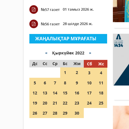
01 тамыз 2026 ж.
№57 газет
28 шілде 2026 ж.
№56 газет
ЖАҢАЛЫҚТАР МҰРАҒАТЫ
«
Қыркүйек 2022
»
Дс
Сс
Ср
Бс
Жм
Сб
Жс
1
2
3
4
5
6
7
8
9
10
11
12
13
14
15
16
17
18
19
20
21
22
23
24
25
26
27
28
29
30