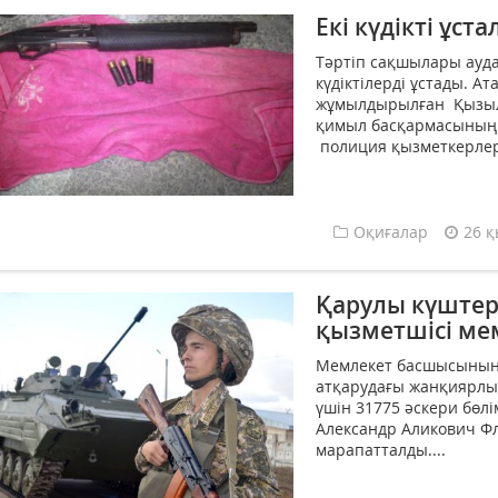
Екі күдікті ұст
Тәртіп сақшылары ауда
күдіктілерді ұстады. А
жұмылдырылған Қызыло
қимыл басқармасының 
полиция қызметкерлер
Оқиғалар
26 қ
Қарулы күштерд
қызметшісі ме
Мемлекет басшысының
атқарудағы жанқиярлығ
үшін 31775 әскери бөл
Александр Аликович Фл
марапатталды....