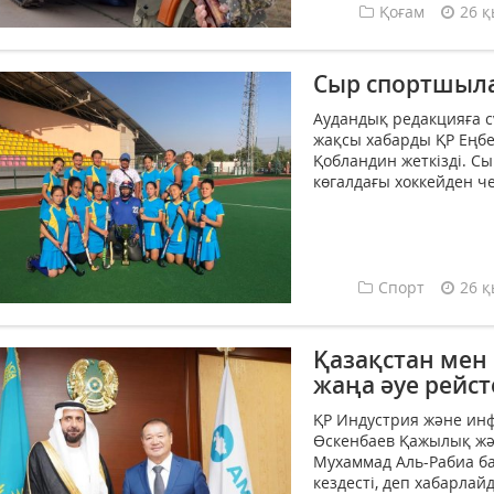
Қоғам
26 қ
Сыр спортшыл
Аудандық редакцияға сү
жақсы хабарды ҚР Еңбе
Қобландин жеткізді. С
көгалдағы хоккейден че
Спорт
26 қ
Қазақстан мен
жаңа әуе рейст
ҚР Индустрия және ин
Өскенбаев Қажылық жә
Мухаммад Аль-Рабиа б
кездесті, деп хабарлайд