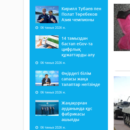
Кирилл Тубаев пен
Полат Төребеков
Азия чемпионы
06 тамыз 2026 ж.
14 тамыздан
бастап еGov-та
цифрлық
құжаттарды алу
06 тамыз 2026 ж.
Өңірдегі білім
сапасы жаңа
талаптар негізінде
06 тамыз 2026 ж.
Жаңақорған
ауданында құс
фабрикасы
ашылды
06 тамыз 2026 ж.