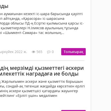
алды
н аумағынан кезекті іс-шара барысында қауіпті
тап айтқанда, «Қарасора» іс-шарасына
рда облысы ПД-ң Есірткі қылмысына қарсы іс-
қызметкерлері Н.Ілиясов ауылының тұсында
і «Шымкент-Самара» тас жолының...
ыркүйек 2022 ж.
565
0
Толығырақ
ің мерзімді қызметтегі әскери
млекеттік наградаға ие болды
 Жарлығымен әскери және қызметтік борышын
ы, сондай-ақ төтенше жағдайда көрсеткен ерлігі
імінің әскери қызметшісі қатардағы жауынгер
ейтлинг «Ерлігі үшін» медалімен