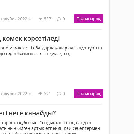
ыркүйек 2022 ж.
537
0
Толығырақ
 көмек көрсетіледі
 және мемлекеттік бағдарламалар аясында тұрғын
ндіктері» бойынша тегін құқықтық
ыркүйек 2022 ж.
521
0
Толығырақ
 еті неге қанайды?
ең тараған құбылыс. Сондықтан оның қандай
атынын білген артық етпейді. Кей себептермен
ады. Ал басқаларымен міндетті түрде