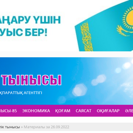
АҚПАРАТТЫҚ АГЕНТТІГІ
НЫСЫ-85
ЭКОНОМИКА
ҚОҒАМ
САЯСАТ
ОҚИҒАЛАР
ӘЛ
лік тынысы
» Материалы за 26.09.2022