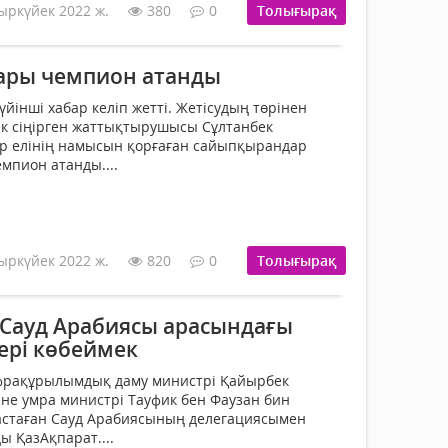
ыркүйек 2022 ж.
380
0
Толығырақ
ары чемпион атанды
йінші хабар келіп жетті. Жетісудың төрінен
к сіңірген жаттықтырушысы Сұлтанбек
ыр елінің намысын қорғаған сайыпқырандар
мпион атанды....
ыркүйек 2022 ж.
820
0
Толығырақ
 Сауд Арабиясы арасындағы
ері көбеймек
фрақұрылымдық даму министрі Қайырбек
не умра министрі Тауфик бен Фаузан бин
астаған Сауд Арабиясының делегациясымен
ы ҚазАқпарат....