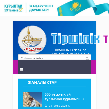
TIRSHILIK-TYNYSY.KZ
АҚПАРАТТЫҚ АГЕНТТІГІ
ЖАҢАЛЫҚТАР
500-ге жуық үй
тұрғызған құрылысшы
08 тамыз 2026 ж.