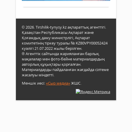
таек
орта
2011
әлеу
2012
ныс
2013
таза
2014
© 2026. Tirshilik-tynysy.kz ақпараттық агенттігі.
таби
жыл
Қазақстан Республикасы Ақпарат және
газ
туыл
Қоғамдық даму министрлігі, Ақпарат
жүйе
бала
комитетінің тіркеу туралы № KZ80VPY00052424
қосу
арас
куәлігі 21.07.2022 жылы берілген.
мейл
облы
® Агенттік сайтында жарияланған барлық
көп
бірін
мақалалар мен фото-бейне материалдардың
көңі
өтті..
авторлық құқықтары қорғалған.
бөлін
Материалдарды пайдаланған жағдайда сілтеме
жасалуы міндетті.
Меншік иесі:
«Сыр медиа»
ЖШС.