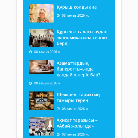
Құрыш қолды ана
08 тамыз 2026 ж.
Құрылыс саласы аудан
экономикасына серпін
берді
08 тамыз 2026 ж.
Азаматтардың
банкроттығында
қандай өзгеріс бар?
08 тамыз 2026 ж.
Шежірелі тарихтың
тамыры терең
08 тамыз 2026 ж.
Ақиқат таразысы –
«Абай жолында»
08 тамыз 2026 ж.