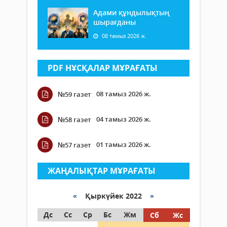
Адами құндылықтың
шырағданы
08 тамыз 2026 ж.
PDF НҰСҚАЛАР МҰРАҒАТЫ
08 тамыз 2026 ж.
№59 газет
04 тамыз 2026 ж.
№58 газет
01 тамыз 2026 ж.
№57 газет
ЖАҢАЛЫҚТАР МҰРАҒАТЫ
«
Қыркүйек 2022
»
Дс
Сс
Ср
Бс
Жм
Сб
Жс