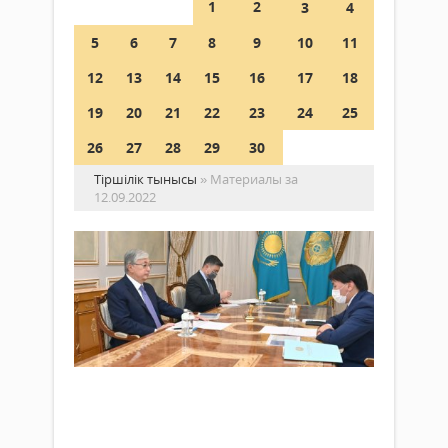
1
2
3
4
5
6
7
8
9
10
11
12
13
14
15
16
17
18
19
20
21
22
23
24
25
26
27
28
29
30
Тіршілік тынысы
» Материалы за
12.09.2022
Ме
ба
Бәс
қо
Жаңалықтар
жә
12
да
қыркүйек
аге
2022 ж.
тө
759
0
қа
Толығырақ