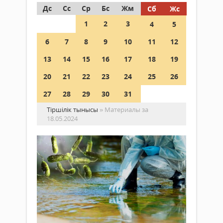
Дс
Сс
Ср
Бс
Жм
Сб
Жс
1
2
3
4
5
6
7
8
9
10
11
12
13
14
15
16
17
18
19
20
21
22
23
24
25
26
27
28
29
30
31
Тіршілік тынысы
» Материалы за
18.05.2024
Ты
қа
ау
Қоғам
Тыр
18
ауру
мамыр 2024
-
ж.
гаст
227
неме
0