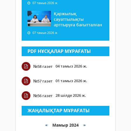
07 тамыз 2026 ж.
Қаржылық
сауаттылықты
арттыруға бағытталған
07 тамыз 2026 ж.
PDF НҰСҚАЛАР МҰРАҒАТЫ
04 тамыз 2026 ж.
№58 газет
01 тамыз 2026 ж.
№57 газет
28 шілде 2026 ж.
№56 газет
ЖАҢАЛЫҚТАР МҰРАҒАТЫ
«
Мамыр 2024
»