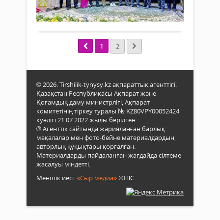
Сәби
салу
322
0
№37
Майқ
арна
Толығырақ
сан
өнер
салт
«Тағ
жар
жиы
тәлк
өкілі
өткіз
1
жеңг
2
Сұлт
Тағ
аза­
Қож
іс-
мат»
пен
шара
тақ
Серә
ауда
ма­
Лапи
© 2026. Tirshilik-tynysy.kz ақпараттық агенттігі.
оқу
қа­­­
Қазақстан Республикасы Ақпарат және
туған
үйін
ла
Қоғамдық даму министрлігі, Ақпарат
дире
комитетінің тіркеу туралы № KZ80VPY00052424
жари
Мұр
куәлігі 21.07.2022 жылы берілген.
еді.
Төле
® Агенттік сайтында жарияланған барлық
Мақа
пен
мақалалар мен фото-бейне материалдардың
ла
іргел
авторлық құқықтары қорғалған.
авто
ұжы
Материалдарды пайдаланған жағдайда сілтеме
Рақ
мам
жасалуы міндетті.
Бәй
қаты
бұл
Меншік иесі:
«Сыр медиа»
ЖШС.
жол
сын
кезе
өмір