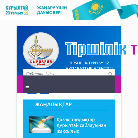
TIRSHILIK-TYNYSY.KZ
АҚПАРАТТЫҚ АГЕНТТІГІ
ЖАҢАЛЫҚТАР
Қазақстандықтар
Құрылтай сайлауынан
жақсылық