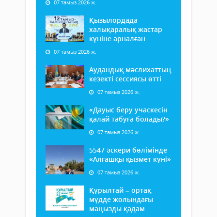
07 тамыз 2026 ж.
Қызылордада
халықаралық жастар
күніне арналған
07 тамыз 2026 ж.
Аудандық мәслихаттың
кезекті сессиясы өтті
07 тамыз 2026 ж.
«Дауыс беру учаскесін
қалай табуға болады?»
07 тамыз 2026 ж.
5547 әскери бөлімінде
«Алғашқы қызмет күні»
07 тамыз 2026 ж.
Құрылтай – ортақ
мүдде жолындағы
маңызды қадам