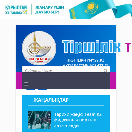
TIRSHILIK-TYNYSY.KZ
АҚПАРАТТЫҚ АГЕНТТІГІ
ЖАҢАЛЫҚТАР
Тарихи жеңіс: Team KZ
фиджитал-спорттан
алтын алды