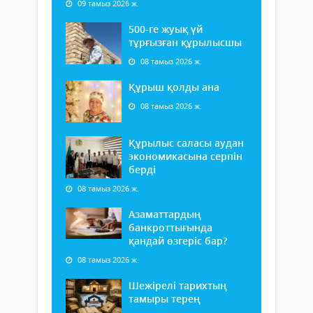
09 тамыз 2026 ж.
500-ге жуық үй
тұрғызған құрылысшы
08 тамыз 2026 ж.
Құрыш қолды ана
08 тамыз 2026 ж.
Құрылыс саласы аудан
экономикасына серпін
берді
08 тамыз 2026 ж.
Азаматтардың
банкроттығында
қандай өзгеріс бар?
08 тамыз 2026 ж.
Шежірелі тарихтың
тамыры терең