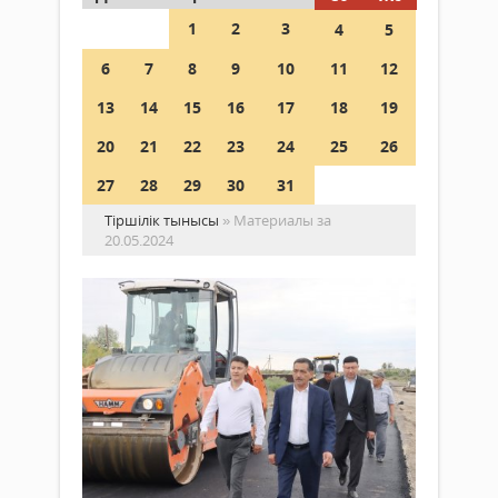
1
2
3
4
5
6
7
8
9
10
11
12
13
14
15
16
17
18
19
20
21
22
23
24
25
26
27
28
29
30
31
Тіршілік тынысы
» Материалы за
20.05.2024
Жо
жө
жұ
са
жә
Жаңалықтар
ме
20 мамыр
ат
2024 ж.
қа
548
0
Толығырақ