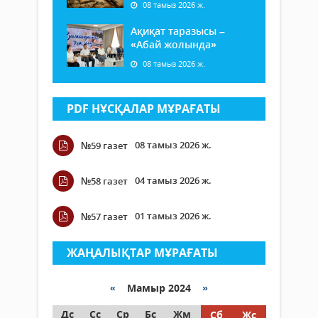
08 тамыз 2026 ж.
Ақиқат таразысы –
«Абай жолында»
08 тамыз 2026 ж.
PDF НҰСҚАЛАР МҰРАҒАТЫ
08 тамыз 2026 ж.
№59 газет
04 тамыз 2026 ж.
№58 газет
01 тамыз 2026 ж.
№57 газет
ЖАҢАЛЫҚТАР МҰРАҒАТЫ
«
Мамыр 2024
»
Дс
Сс
Ср
Бс
Жм
Сб
Жс