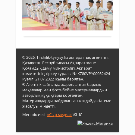
Ауда
мамыр 2024
бірл
әкімі
ж.
түнгі
Бері
394
рейд
Сәрм
0
жұм
Н.Іл
Толығырақ
жүргі
ауы
«Абз
жән
К»
жүлд
© 2026. Tirshilik-tynysy.kz ақпараттық агенттігі.
үшін
Қазақстан Республикасы Ақпарат және
жасө
Қоғамдық даму министрлігі, Ақпарат
арас
комитетінің тіркеу туралы № KZ80VPY00052424
дзюд
куәлігі 21.07.2022 жылы берілген.
респ
® Агенттік сайтында жарияланған барлық
турн
мақалалар мен фото-бейне материалдардың
ашы
авторлық құқықтары қорғалған.
салт
Материалдарды пайдаланған жағдайда сілтеме
қаты
жасалуы міндетті.
Меншік иесі:
«Сыр медиа»
ЖШС.