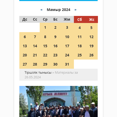
«
Мамыр 2024
»
Дс
Сс
Ср
Бс
Жм
Сб
Жс
1
2
3
4
5
6
7
8
9
10
11
12
13
14
15
16
17
18
19
20
21
22
23
24
25
26
27
28
29
30
31
Тіршілік тынысы
» Материалы за
26.05.2024
Ата
ба
ру
Қоғам
ар
26
ас
мамыр 2024