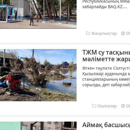
Республикасының Мемлек
хабарлайды BAQ.KZ....
Жаңалықтар
0
ТЖМ су тасқын
мәліметте жар
Өткен тәулікте Солтүс
Қызылжар ауданында 
станцияларының көмегі
сорылды, деп хабарлайд
Оқиғалар
0
Аймақ басшыс