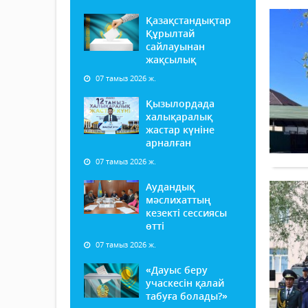
Қазақстандықтар
Құрылтай
сайлауынан
жақсылық
07 тамыз 2026 ж.
Қызылордада
халықаралық
жастар күніне
арналған
07 тамыз 2026 ж.
Аудандық
мәслихаттың
кезекті сессиясы
өтті
07 тамыз 2026 ж.
«Дауыс беру
учаскесін қалай
табуға болады?»