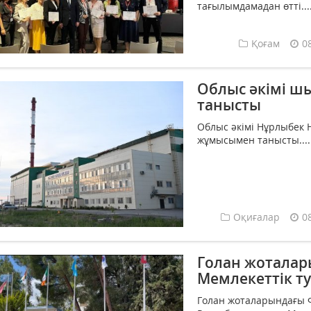
тағылымдамадан өтті...
Қоғам
0
Облыс әкімі 
танысты
Облыс әкімі Нұрлыбек
жұмысымен танысты....
Оқиғалар
0
Голан жоталар
Мемлекеттік ту
Голан жоталарындағы Ф