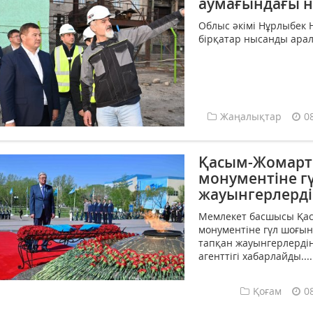
аумағындағы 
Облыс әкімі Нұрлыбек
бірқатар нысанды арала
Жаңалықтар
0
Қасым-Жомарт 
монументіне г
жауынгерлерді
Мемлекет басшысы Қас
монументіне гүл шоғы
тапқан жауынгерлердің 
агенттігі хабарлайды....
Қоғам
0