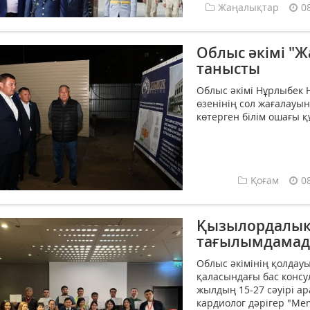
Жаңалықтар
0
Облыс әкімі "
танысты
Облыс әкімі Нұрлыбек
өзенінің сол жағалауы
көтерген білім ошағы 
Қоғам
0
Қызылордалық 
тағылымдамада
Облыс әкiмiнiң қолдау
қаласындағы бас консу
жылдың 15-27 сәуірі а
кардиолог дәрігер "Mem