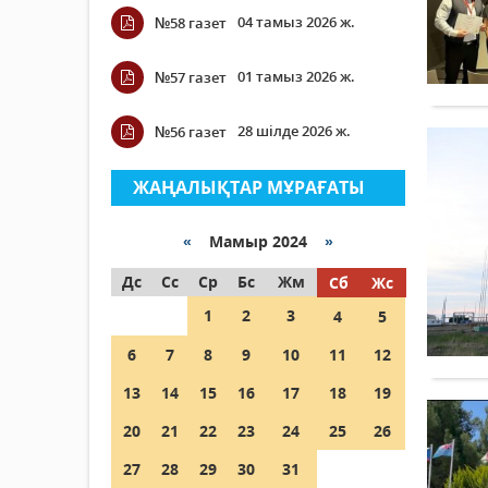
04 тамыз 2026 ж.
№58 газет
01 тамыз 2026 ж.
№57 газет
28 шілде 2026 ж.
№56 газет
ЖАҢАЛЫҚТАР МҰРАҒАТЫ
«
Мамыр 2024
»
Дс
Сс
Ср
Бс
Жм
Сб
Жс
1
2
3
4
5
6
7
8
9
10
11
12
13
14
15
16
17
18
19
20
21
22
23
24
25
26
27
28
29
30
31