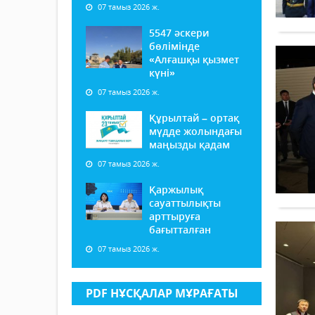
07 тамыз 2026 ж.
5547 әскери
бөлімінде
«Алғашқы қызмет
күні»
07 тамыз 2026 ж.
Құрылтай – ортақ
мүдде жолындағы
маңызды қадам
07 тамыз 2026 ж.
Қаржылық
сауаттылықты
арттыруға
бағытталған
07 тамыз 2026 ж.
PDF НҰСҚАЛАР МҰРАҒАТЫ