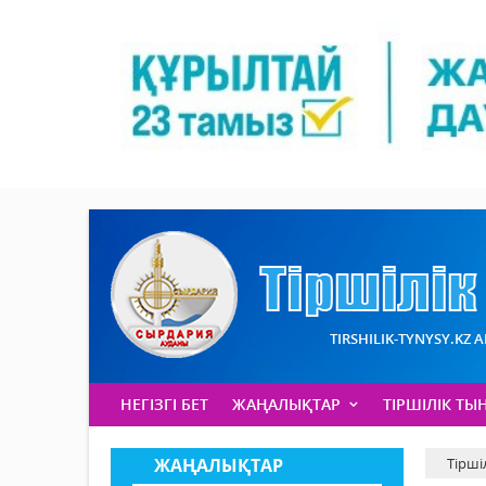
TIRSHILIK-TYNYSY.KZ 
НЕГІЗГІ БЕТ
ЖАҢАЛЫҚТАР
ТІРШІЛІК ТЫ
ЖАҢАЛЫҚТАР
Тірші