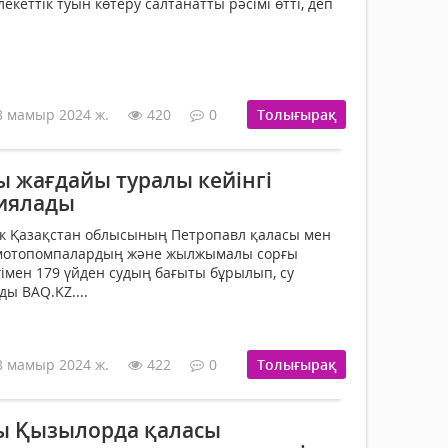
еттік туын көтеру салтанатты рәсімі өтті, деп
8 мамыр 2024 ж.
420
0
Толығырақ
ы жағдайы туралы кейінгі
иялады
тік Қазақстан облысының Петропавл қаласы мен
мотопомпалардың және жылжымалы сорғы
мен 179 үйден судың бағыты бұрылып, су
ы BAQ.KZ....
8 мамыр 2024 ж.
422
0
Толығырақ
ы Қызылорда қаласы