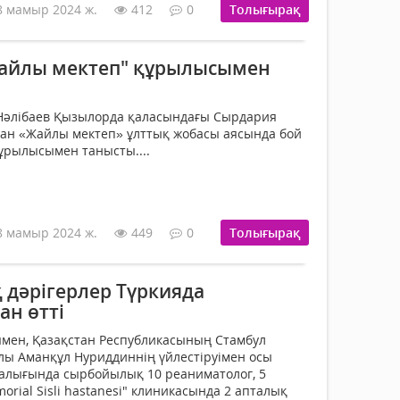
8 мамыр 2024 ж.
412
0
Толығырақ
Жайлы мектеп" құрылысымен
 Нәлібаев Қызылорда қаласындағы Сырдария
нан «Жайлы мектеп» ұлттық жобасы аясында бой
құрылысымен танысты....
8 мамыр 2024 ж.
449
0
Толығырақ
дәрігерлер Түркияда
н өтті
ымен, Қазақстан Республикасының Стамбул
лы Аманқұл Нуриддиннiң үйлестіруімен осы
ралығында сырбойылық 10 реаниматолог, 5
orial Sisli hastanesi" клиникасында 2 апталық