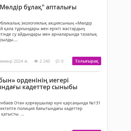
Мөлдір бұлақ" апталығы
публикалық экологиялық акциясының «Мөлдір
й қала тұрғындары мен ерікті жастардың
нтінде су айдындары мен арналарында тазалық
ылды....
мамыр 2024 ж.
2 240
0
Толығырақ
йбын» орденінің иегері
ындағы кадеттер сыныбы
менбаев Отан қорғаушылар күні қарсаңында №131
мектепте полиция бағытындағы кадеттер
атысты. ...