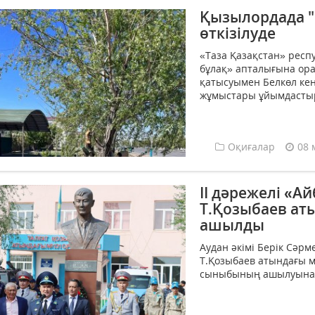
Қызылордада "
өткізілуде
«Таза Қазақстан» рес
бұлақ» апталығына ора
қатысуымен Белкөл ке
жұмыстары ұйымдастыр
Оқиғалар
08 
ІІ дәрежелі «А
Т.Қозыбаев ат
ашылды
Аудан әкімі Берік Сәр
Т.Қозыбаев атындағы 
сыныбының ашылуына қ