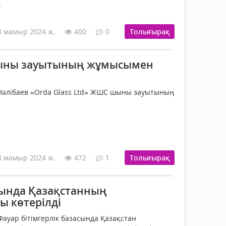
.
8 мамыр 2024 ж.
400
0
Толығырақ
шыны зауытының жұмысымен
 Нәлібаев «Orda Glass Ltd» ЖШС шыны зауытының
8 мамыр 2024 ж.
472
1
Толығырақ
ында Қазақстанның
ы көтерілді
ауар бітімгерлік базасында Қазақстан