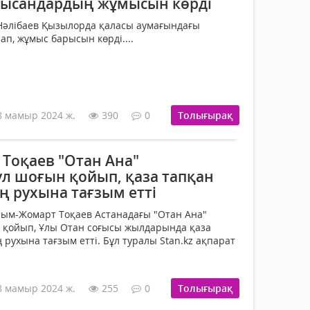
нысандардың жұмысын көрді
 Нәлібаев Қызылорда қаласы аумағындағы
п, жұмыс барысын көрді....
8 мамыр 2024 ж.
390
0
Толығырақ
Тоқаев "Отан Ана"
үл шоғын қойып, қаза тапқан
ң рухына тағзым етті
ым-Жомарт Тоқаев Астанадағы "Отан Ана"
н қойып, Ұлы Отан соғысы жылдарында қаза
рухына тағзым етті. Бұл туралы Stan.kz ақпарат
8 мамыр 2024 ж.
255
0
Толығырақ