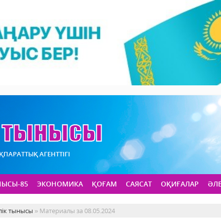
АҚПАРАТТЫҚ АГЕНТТІГІ
НЫСЫ-85
ЭКОНОМИКА
ҚОҒАМ
САЯСАТ
ОҚИҒАЛАР
ӘЛ
лік тынысы
» Материалы за 08.05.2024