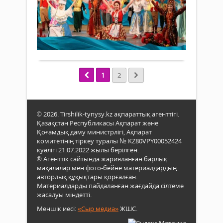
Жаңалықтар
сы
қарт
Қоға
қа
мен
баст
29 сәуір
кеңе
қаты
аға
2023 ж.
тің
Сүйік
асса
буы
454
0
кезе
Ота
тари
өкілд
оты
Толығырақ
Қаза
ең
жаст
өткіз
көпт
қысқ
да
Қоға
ұлтт
форм
бар.
кеңе
мен
1
2
жүзе
Ола
отыр
ұлыс
асқа
түрі..
сын
қаси
жиы
күн
меке
реті
тәрт
айна
есте
© 2026. Tirshilik-tynysy.kz ақпараттық агенттігі.
негіз
Түрл
Қазақстан Республикасы Ақпарат және
қал­
бес
ұлт
Қоғамдық даму министрлігі, Ақпарат
ды.
мәсе
өкіл
комитетінің тіркеу туралы № KZ80VPY00052424
Мәрт
қара
Қа­
куәлігі 21.07.2022 жылы берілген.
көпте
зақс
® Агенттік сайтында жарияланған барлық
ту­
мақалалар мен фото-бейне материалдардың
ған
авторлық құқықтары қорғалған.
жері
Материалдарды пайдаланған жағдайда сілтеме
деп
жасалуы міндетті.
қас­
Меншік иесі:
«Сыр медиа»
ЖШС.
терл
ұрпа