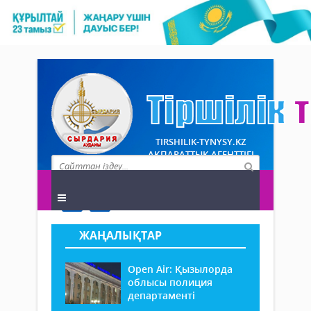
TIRSHILIK-TYNYSY.KZ
АҚПАРАТТЫҚ АГЕНТТІГІ
ЖАҢАЛЫҚТАР
Open Air: Қызылорда
облысы полиция
департаменті