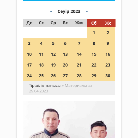
«
Сәуір 2023
»
Дс
Сс
Ср
Бс
Жм
Сб
Жс
1
2
3
4
5
6
7
8
9
10
11
12
13
14
15
16
17
18
19
20
21
22
23
24
25
26
27
28
29
30
Тіршілік тынысы
» Материалы за
29.04.2023
Сп
ол
ор
Ауда
Спорт
қара
29 сәуір