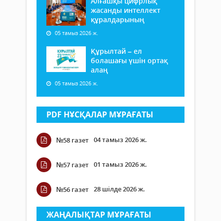
Алғашқы цифрлық
жасанды интеллект
құралдарының
05 тамыз 2026 ж.
Құрылтай – ел
болашағы үшін ортақ
алаң
05 тамыз 2026 ж.
PDF НҰСҚАЛАР МҰРАҒАТЫ
04 тамыз 2026 ж.
№58 газет
01 тамыз 2026 ж.
№57 газет
28 шілде 2026 ж.
№56 газет
ЖАҢАЛЫҚТАР МҰРАҒАТЫ