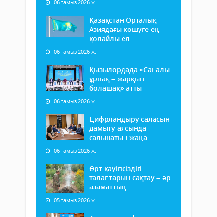
06 тамыз 2026 ж.
Қазақстан Орталық
Азиядағы көшуге ең
қолайлы ел
06 тамыз 2026 ж.
Қызылордада «Саналы
ұрпақ – жарқын
болашақ» атты
06 тамыз 2026 ж.
Цифрландыру саласын
дамыту аясында
салынатын жаңа
06 тамыз 2026 ж.
Өрт қауіпсіздігі
талаптарын сақтау – әр
азаматтың
05 тамыз 2026 ж.