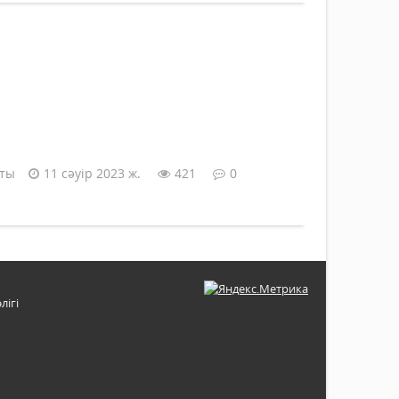
аты
11 сәуір 2023 ж.
421
0
лігі