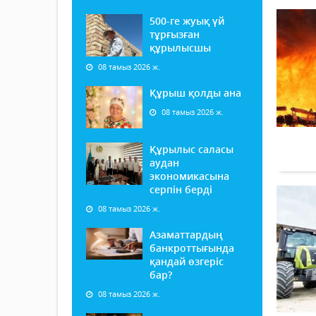
500-ге жуық үй
тұрғызған
құрылысшы
08 тамыз 2026 ж.
Құрыш қолды ана
08 тамыз 2026 ж.
Құрылыс саласы
аудан
экономикасына
серпін берді
08 тамыз 2026 ж.
Азаматтардың
банкроттығында
қандай өзгеріс
бар?
08 тамыз 2026 ж.