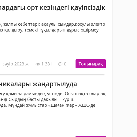
ардағы өрт кезіндегі қауіпсіздік
ің жалпы себептері: ақаулы сымдар,қосулы электр
з қалдыру, темекі тұқылдарын дұрыс өшірмеу
1 сәуір 2023 ж.
1 381
0
Толығырақ
ехникалары жаңартылуда
 егу қамына дайындық үстінде. Осы шақта олар ақ
 Енді Сыр­дың бас­ты дақылы – күріш
уда. Мұндай жұмыстар «Шаған Жер» ЖШС-де