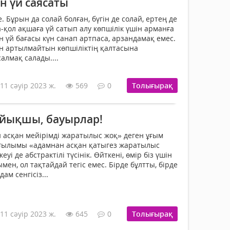
н үй саясаты
. Бұрын да солай болған, бүгін де солай, ертең де
-қол ақшаға үй сатып алу көпшілік үшін ар­манға
н үй бағасы күн санап артпаса, арзандамақ емес.
ен артылмайтын көпшіліктің қалтасына
алмақ салады....
11 сәуір 2023 ж.
569
0
Толығырақ
айықшы, бауырлар!
асқан мейірімді жара­тылыс жоқ» деген ұғым
 ғылымы «адамнан асқан қатыгез жаратылыс
еуі де абстрактілі түсінік. Өйткені, өмір біз үшін
ен, ол тақтайдай тегіс емес. Бірде бұлтты, бірде
дам сенгісіз...
11 сәуір 2023 ж.
645
0
Толығырақ