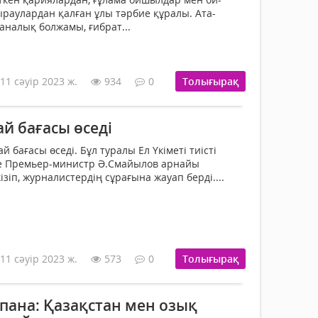
аулардан қалған ұлы тәрбие құралы. Ата-
аналық болжамы, ғибрат...
11 сәуір 2023 ж.
934
0
Толығырақ
й бағасы өседі
 бағасы өседі. Бұл туралы­ Ел Үкіметі тиісті
е Премьер-ми­нистр Ә.Смайылов арнайы
ізіп, журналистердің сұрағына жауап берді....
11 сәуір 2023 ж.
573
0
Толығырақ
пана: Қазақстан мен озық