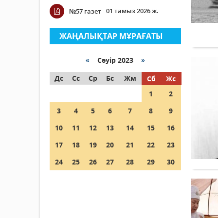
01 тамыз 2026 ж.
№57 газет
ЖАҢАЛЫҚТАР МҰРАҒАТЫ
«
Сәуір 2023
»
Дс
Сс
Ср
Бс
Жм
Сб
Жс
1
2
3
4
5
6
7
8
9
10
11
12
13
14
15
16
17
18
19
20
21
22
23
24
25
26
27
28
29
30