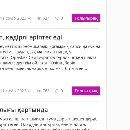
11 сәуір 2023 ж.
524
0
Толығырақ
 қадірлі әріптес еді
еуметтік-экономикалық, қоғамдық-саяси дамуына
птесіміз, аудандық мәслихаттың V, VI
ты Оразбек Сейтмұратов туралы өткен шақта
 аламыз деп кім ойлаған. Өзінің берік
н көңілімен, ақжарқын болмыс-бітімімен...
11 сәуір 2023 ж.
766
0
Толығырақ
алығы қартында
қымыз ел ішінен шық­қан тума дарын ше­шендерді,
әріпте­ген. Олардан жас ұрпақ өнеге алған.
өткен қариялардан, ғұлама ойшылдар мен би-