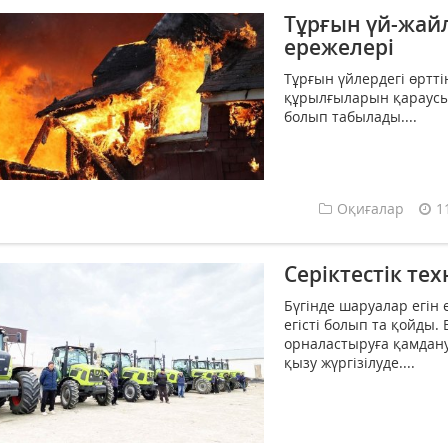
Тұрғын үй-жайл
ережелерi
Тұрғын үйлердегі өртт
құрылғыларын қараусы
болып табылады....
Оқиғалар
1
Серіктестік т
Бүгінде шаруалар егін
егісті болып та қойды.
орналастыруға қамдан
қызу жүргізілуде....