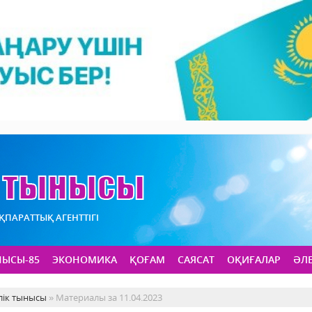
АҚПАРАТТЫҚ АГЕНТТІГІ
НЫСЫ-85
ЭКОНОМИКА
ҚОҒАМ
САЯСАТ
ОҚИҒАЛАР
ӘЛ
лік тынысы
» Материалы за 11.04.2023