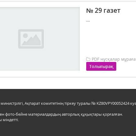
№ 29 газет
...
PDF нұсқалар мұрағ
Толығырақ
инистрлігі, Ақпарат комитетінің тіркеу туралы № KZ80VPY00052424 куә
мен фото-бейне материалдардың авторлық құқықтары қорғалған.
 міндетті.