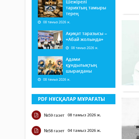
Шежірелі
тарихтың тамыры
терең
08 тамыз 2026 ж.
Ақиқат таразысы –
«Абай жолында»
08 тамыз 2026 ж.
Адами
құндылықтың
шырағданы
08 тамыз 2026 ж.
PDF НҰСҚАЛАР МҰРАҒАТЫ
08 тамыз 2026 ж.
№59 газет
04 тамыз 2026 ж.
№58 газет