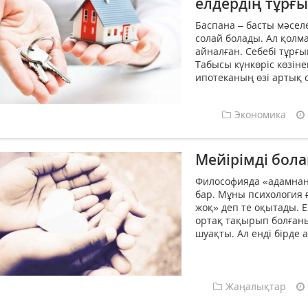
елдердің тұрғы
Баспана – басты мәселе
солай болады. Ал қолма
айналған. Себебі тұрғы
Табысы күнкөріс көзін
ипотеканың өзі артық с
Экономика
Мейірімді бол
Философияда «адамнан 
бар. Мұны психология­
жоқ» деп те оқытады. Ек
ортақ тақырып болғаным
шуақ­ты. Ал енді бірде а
Жаңалықтар