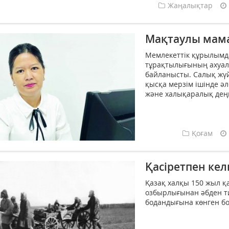
Жаңалықтар
Мақтаулы мам
Мемлекеттік құры­лым­д
тұрақтылығының ­ахуал
байланысты. Салық жүйе
қысқа мерзім ішінде әл
және ха­лықаралық деңг
Қоғам
Қасіретпен кел
Қазақ халқы 150 жыл 
озбырлығынан әбден ти
бодандығына көнген бо