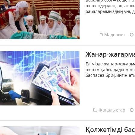
шешендерден, ақын-жыр
бабаларымыздың үні, д
Мәдениет
Жанар-жағарма
Елімізде жанар-жағармай
шешім қа­былдады жән
баспасөз брифингін өтк
Жаңалықтар
Қолжетімді бас