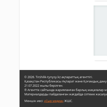
© 2026. Tirshilik-tynysy.kz ақпараттық агенттігі.
Қазақстан Республикасы Ақпарат және Қоғамдық даму м
21.07.2022 жылы берілген.
® Агенттік сайтында жарияланған барлық мақалалар 
Материалдарды пайдаланған жағдайда сілтеме жасалуы
Меншік иесі:
«Сыр медиа»
ЖШС.