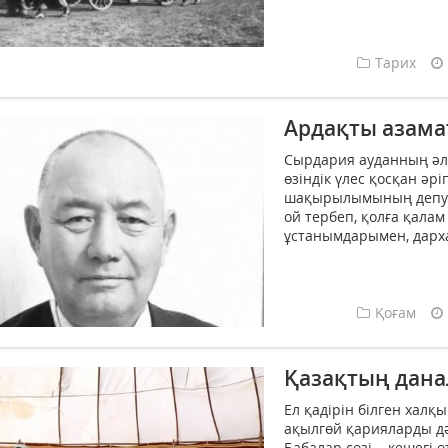
Тарих
Ардақты азамат,
Сырдария ауданның әл
өзіндік үлес қосқан әрі
шақырылымының депута
ой тербеп, қолға қалам
ұстанымдарымен, дарха
Қоғам
Қазақтың дан
Ел қадірін білген хал­
ақыл­гөй қа­рияларды д
Бабалар сөзі – кешегі 