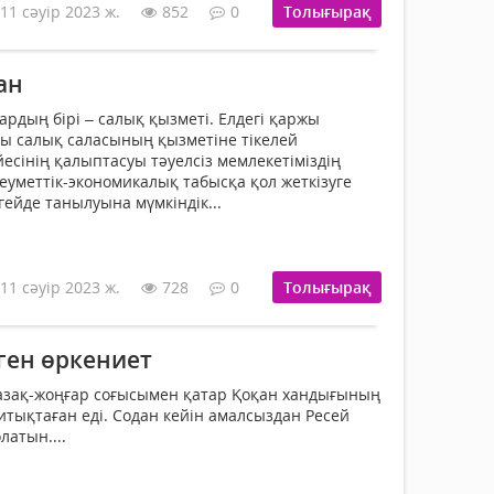
11 сәуір 2023 ж.
852
0
Толығырақ
ан
ардың бірі – салық қызметі. Елдегі қаржы
ы салық саласы­ның қызметіне тіке­лей
сінің қалып­тасуы тәуелсіз мемле­ке­тіміздің
еуметтік-эко­номикалық табысқа қол жеткізуге
ейде танылуына мүмкін­дік...
11 сәуір 2023 ж.
728
0
Толығырақ
ген өркениет
қазақ-жоңғар соғысымен қатар Қоқан хандығының
тықтаған еді. Содан кейін амалсыздан Ресей
латын....