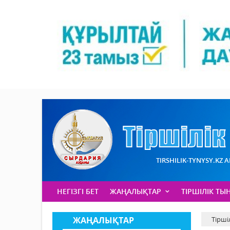
TIRSHILIK-TYNYSY.KZ 
НЕГІЗГІ БЕТ
ЖАҢАЛЫҚТАР
ТІРШІЛІК ТЫ
ЖАҢАЛЫҚТАР
Тірші