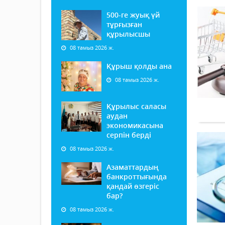
500-ге жуық үй
тұрғызған
құрылысшы
08 тамыз 2026 ж.
Құрыш қолды ана
08 тамыз 2026 ж.
Құрылыс саласы
аудан
экономикасына
серпін берді
08 тамыз 2026 ж.
Азаматтардың
банкроттығында
қандай өзгеріс
бар?
08 тамыз 2026 ж.