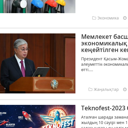
Экономика
Мемлекет басшы
экономикалық 
кеңейтілген ке
Президент Қасым-Жома
әлеуметтік-экономикал
өтті....
Жаңалықтар
Тeknofest-2023
Аталған шарада замана
жылдың 10 сәуірі мен 
саласындағы ең үздік 