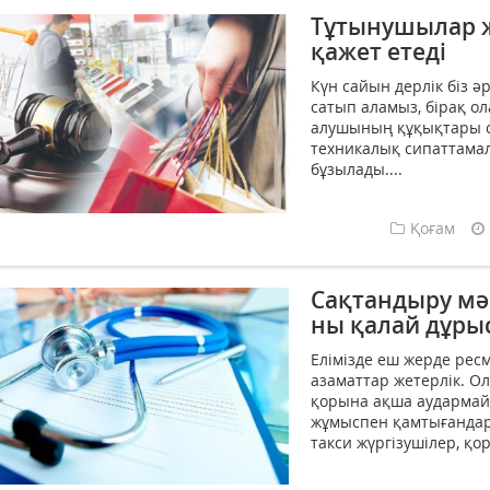
Тұтынушылар ж
қажет етеді
Күн сайын дерлік біз ә
сатып аламыз, бірақ о
алушының құқықтары с
техникалық сипаттамал
бұзылады....
Қоғам
Сақтандыру мә
ны қалай дұрыс
Елімізде еш жерде рес
азаматтар жетерлік. 
қорына ақша аудармайд
жұмыспен қамтығандар 
такси жүргізушілер, қо