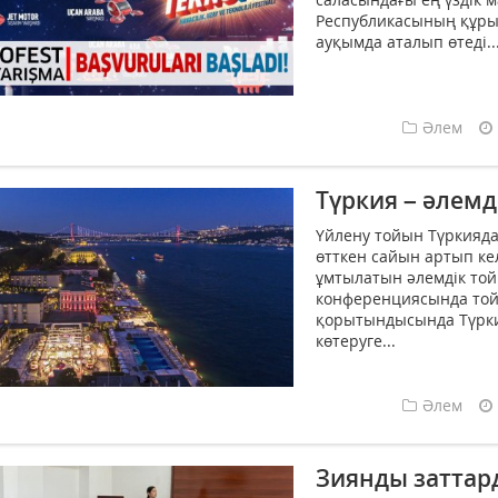
Республикасының құры
ауқымда аталып өтеді...
Әлем
Түркия – әлемде
Үйлену тойын Түркияда
өтткен сайын артып кел
ұмтылатын әлемдік то
конференциясында той
қорытындысында Түрк
көтеруге...
Әлем
Зиянды заттар