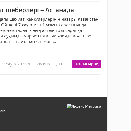
т шеберлері – Астанада
дағы шахмат жанкүйе­р­лерінің назары Қазақстан
 Өйткені 7 сәуір мен 1 ма­мыр аралығында
ем чем­пиона­тының алтын тәжі сарап­қа
й ауқымды жарыс Орта­лық Азияда алғаш рет
ат­қанын айта кеткен жөн....
19 сәуір 2023 ж.
606
0
Толығырақ
лігі