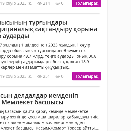
19 сәуір 2023 ж.
214
0
Толығырақ
лысының тұрғындары
дициналық сақтандыру қорына
е аударды
7 жылдың 1 шілдесінен 2023 жылдың 1 сәуірі
ылорда облысының тұрғындары Әлеуметтік
у қорына 49,7 млрд. теңге аударды, оның 30,8
рушілердің аударымдары болса, қалған 18,9
іпкерлер мен азаматтық-құқықтық...
19 сәуір 2023 ж.
251
0
Толығырақ
сын делдалдар иемденіп
 – Мемлекет басшысы
ің бағасын қайта қарау кезінде мемлекетке
тыру жөнінде қосымша шаралар қабылдауы тиіс.
еттік-экономикалық мәселелері жөніндегі
емлекет басшысы Қасым-Жомарт Тоқаев айтты....