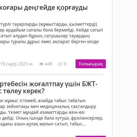
оғары деңгейде қорғауды
ртүрлі тауарларды (жұмыстарды, қызметтерді)
лар әрдайым сапалы бола бермейді. Кейде сатып
атып алудан бұрын, сатушылар тауардың
ары туралы дұрыс емес ақпарат берген кезде
19 сәуір 2023 ж.
446
0
Толығырақ
ртебесін жоғалтпау үшін БЖТ-
 төлеу керек?
ми жұмыс істемей, алайда табыс табатын
Олар зейнетақы мен медициналық сақтандыру
ы. Үкімет мұндай азаматтарды өзін-өзі
дейді. Оның ішінде бала күтуші, фрилансерлер,
радағы азын-аулақ малын сатып, табыс...