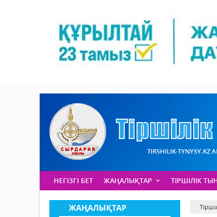
TIRSHILIK-TYNYSY.KZ 
НЕГІЗГІ БЕТ
ЖАҢАЛЫҚТАР
ТІРШІЛІК ТЫ
ЖАҢАЛЫҚТАР
Тірші