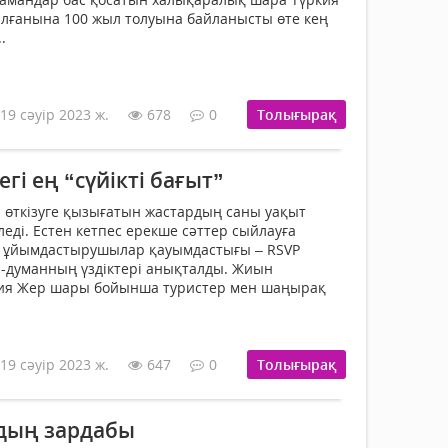
лғанына 100 жыл толуына байланысты өте кең
.
19 сәуір 2023 ж.
678
0
Толығырақ
гі ең “сүйікті бағыт”
 өткізуге қызығатын жастардың саны уақыт
еді. Естен кетпес ерекше сәттер сыйлауға
й ұйымдастырушылар қауымдастығы – RSVP
-думанның үздіктері анықталды. Жиын
ия Жер шары бойынша туристер мен шаңырақ
19 сәуір 2023 ж.
647
0
Толығырақ
дың зардабы