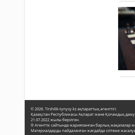
© 2026. Tirshilik-tynysy.kz ақпараттық агенттігі.
Қазақстан Республикасы Ақпарат және Қоғамдық даму м
21.07.2022 жылы берілген.
® Агенттік сайтында жарияланған барлық мақалалар 
Материалдарды пайдаланған жағдайда сілтеме жасалуы