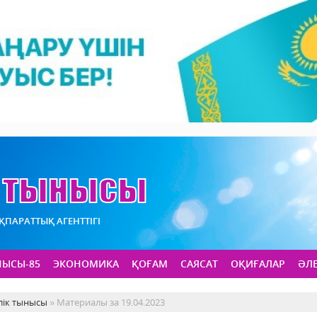
АҚПАРАТТЫҚ АГЕНТТІГІ
НЫСЫ-85
ЭКОНОМИКА
ҚОҒАМ
САЯСАТ
ОҚИҒАЛАР
ӘЛ
лік тынысы
» Материалы за 19.04.2023