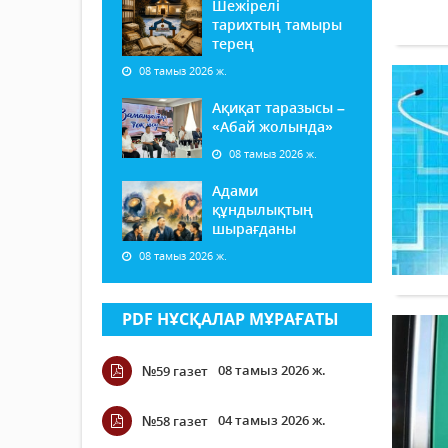
Шежірелі
тарихтың тамыры
терең
08 тамыз 2026 ж.
Ақиқат таразысы –
«Абай жолында»
08 тамыз 2026 ж.
Адами
құндылықтың
шырағданы
08 тамыз 2026 ж.
PDF НҰСҚАЛАР МҰРАҒАТЫ
08 тамыз 2026 ж.
№59 газет
04 тамыз 2026 ж.
№58 газет