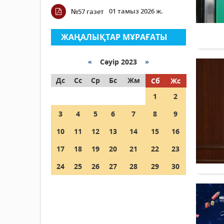
01 тамыз 2026 ж.
№57 газет
ЖАҢАЛЫҚТАР МҰРАҒАТЫ
«
Сәуір 2023
»
Дс
Сс
Ср
Бс
Жм
Сб
Жс
1
2
3
4
5
6
7
8
9
10
11
12
13
14
15
16
17
18
19
20
21
22
23
24
25
26
27
28
29
30