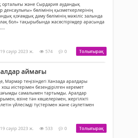
ық орталығы және Сырдария аудандық
 денсаулығы» бөлімінің қызметкерлерінің
дық қоғамдық даму бөлімінің мәжіліс залында
улақ бол» тақырыбында жасөспірімдер арасында
...
19 сәуір 2023 ж.
574
0
Толығырақ
алдар аймағы
де, Мәрмәр теңізіндегі Ханзада аралдары
 хош иістерімен безендірілген керемет
жағымды самалымен тартымды. Аралдар
ымен, өзіне тән көшелерімен, жергілікті
летін үйлесімді түстерімен және сәулетімен
19 сәуір 2023 ж.
533
0
Толығырақ