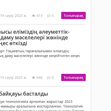
19 сәуір 2023 ж.
413
0
Толығырақ
сы еліміздің әлеуметтік-
даму мәселелері жөнінде
ңес өткізді
рт Тоқаевтың төрағалығымен еліміздің
ық даму мәселелері жөнінде кеңейтілген кеңес
19 сәуір 2023 ж.
648
0
Толығырақ
 байқауы басталды
уи технологияға арналған жарыстар 2023
1 мамыры аралығына жоспарланған. Технология
мамандар бас қосатын халықаралық шара Түркия