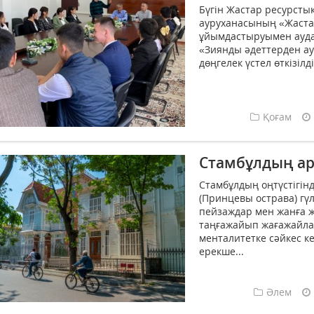
Бүгін Жастар ресурст
ауруханасының «Жастар
ұйымдастыруымен аудан
«Зиянды әдеттерден а
дөңгелек үстел өткізілді.
Қоғам
Стамбұлдың ар
Стамбұлдың оңтүстігін
(Принцевы острава) гүл
пейзаждар мен жанға 
таңғажайып жағажайлар
менталитетке сәйкес ке
ерекше...
Әлем