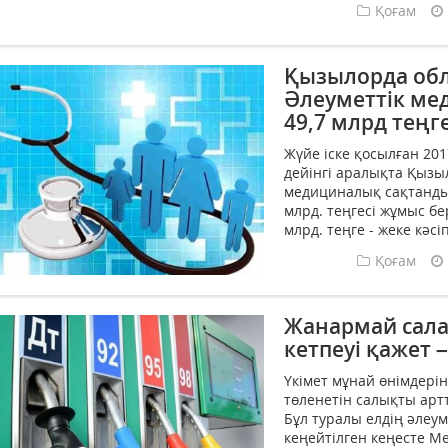
Қоғам
Қызылорда об
Әлеуметтік ме
49,7 млрд теңг
Жүйе іске қосылған 201
дейінгі аралықта Қыз
медициналық сақтандыр
млрд. теңгесі жұмыс бе
млрд. теңге - жеке кәс
Қоғам
Жанармай сала
кетпеуі қажет
Үкімет мұнай өнімдерін
төленетін салықты арт
Бұл туралы елдің әлеум
кеңейтілген кеңесте М