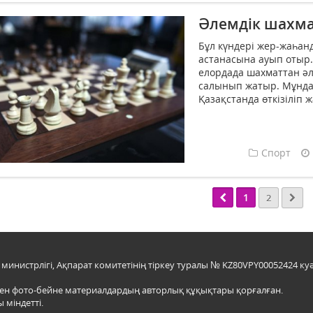
Әлемдік шахма
Бұл күндері жер-жаһан­
астанасына ауып отыр.
елордад­а шахматтан әл
салынып жатыр. Мұн­да
Қазақстанда өткізіліп ж
Спорт
1
2
инистрлігі, Ақпарат комитетінің тіркеу туралы № KZ80VPY00052424 куә
мен фото-бейне материалдардың авторлық құқықтары қорғалған.
 міндетті.