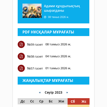
Адами құндылықтың
шырағданы
08 тамыз 2026 ж.
PDF НҰСҚАЛАР МҰРАҒАТЫ
08 тамыз 2026 ж.
№59 газет
04 тамыз 2026 ж.
№58 газет
01 тамыз 2026 ж.
№57 газет
ЖАҢАЛЫҚТАР МҰРАҒАТЫ
«
Сәуір 2023
»
Дс
Сс
Ср
Бс
Жм
Сб
Жс