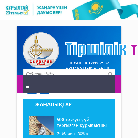
TIRSHILIK-TYNYSY.KZ
АҚПАРАТТЫҚ АГЕНТТІГІ
ЖАҢАЛЫҚТАР
500-ге жуық үй
тұрғызған құрылысшы
08 тамыз 2026 ж.