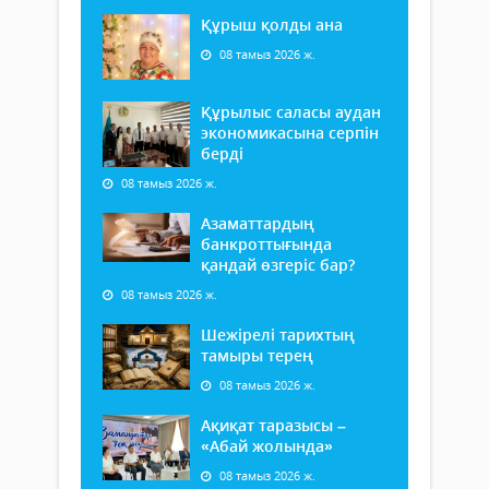
Құрыш қолды ана
08 тамыз 2026 ж.
Құрылыс саласы аудан
экономикасына серпін
берді
08 тамыз 2026 ж.
Азаматтардың
банкроттығында
қандай өзгеріс бар?
08 тамыз 2026 ж.
Шежірелі тарихтың
тамыры терең
08 тамыз 2026 ж.
Ақиқат таразысы –
«Абай жолында»
08 тамыз 2026 ж.