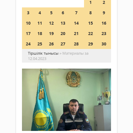
1
2
3
4
5
6
7
8
9
10
11
12
13
14
15
16
17
18
19
20
21
22
23
24
25
26
27
28
29
30
Тіршілік тынысы
» Материалы за
12.04.2023
Өр
сө
бө
ба
Саясат
та
12 сәуір
2023 ж.
Сыр
737
ауда
0
№12
ӨСБ
Толығырақ
бөлі