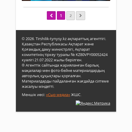
төра
Гепа
өтке
"А"
акти
Гепа
1
2
оты
ауру
2022
тірк
жыл
жоқ.
баст
Бұға
© 2026. Tirshilik-tynysy.kz ақпараттық агенттігі.
ҚР
бірд
Қазақстан Республикасы Ақпарат және
Мемл
бір
Қоғамдық даму министрлігі, Ақпарат
қызм
себе
комитетінің тіркеу туралы № KZ80VPY00052424
істер
болы
куәлігі 21.07.2022 жылы берілген.
агент
® Агенттік сайтында жарияланған барлық
Қыз
мақалалар мен фото-бейне материалдардың
обл
авторлық құқықтары қорғалған.
бой
Материалдарды пайдаланған жағдайда сілтеме
депа
жасалуы міндетті.
басш
Меншік иесі:
«Сыр медиа»
ЖШС.
Әде
жөні
кеңе
төра
қызм
атқ
келг