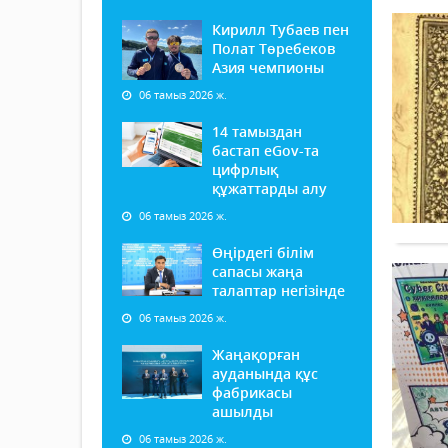
Кирилл Тубаев пен
Полат Төребеков
Азия чемпионы
06 тамыз 2026 ж.
14 тамыздан
бастап еGov-та
цифрлық
құжаттарды алу
06 тамыз 2026 ж.
Өңірдегі білім
сапасы жаңа
талаптар негізінде
06 тамыз 2026 ж.
Жаңақорған
ауданында құс
фабрикасы
ашылды
06 тамыз 2026 ж.