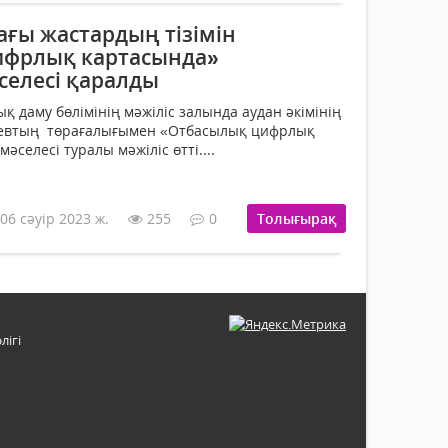
ағы жастардың тізімін
ифрлық картасында»
селесі қаралды
 даму бөлімінің мәжіліс залында аудан әкімінің
аевтың төрағалығымен «Отбасылық цифрлық
әселесі туралы мәжіліс өтті....
06 сәуір 2023 ж.
255
0
Толығырақ
лігі