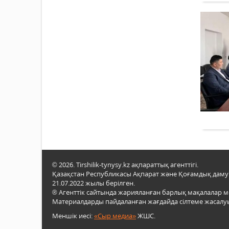
© 2026. Tirshilik-tynysy.kz ақпараттық агенттігі.
Қазақстан Республикасы Ақпарат және Қоғамдық даму м
21.07.2022 жылы берілген.
® Агенттік сайтында жарияланған барлық мақалалар 
Материалдарды пайдаланған жағдайда сілтеме жасалуы
Меншік иесі:
«Сыр медиа»
ЖШС.