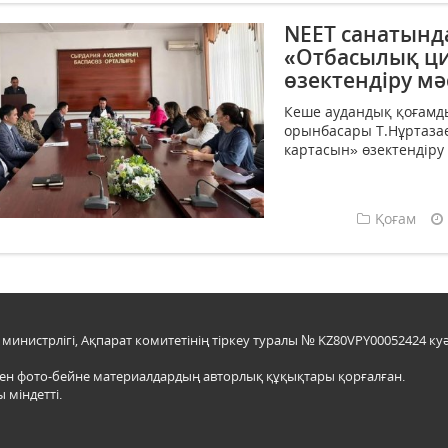
NEET санатынд
«Отбасылық ц
өзектендіру мә
Кеше аудандық қоғамдық
орынбасары Т.Нұртаз
картасын» өзектендіру м
Қоғам
инистрлігі, Ақпарат комитетінің тіркеу туралы № KZ80VPY00052424 куә
мен фото-бейне материалдардың авторлық құқықтары қорғалған.
 міндетті.