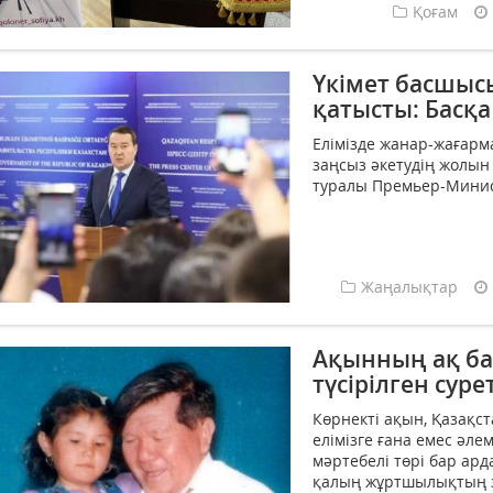
Қоғам
Үкімет басшыс
қатысты: Басқ
Елімізде жанар-жағарм
заңсыз әкетудің жолын 
туралы Премьер-Минист
Жаңалықтар
Ақынның ақ ба
түсірілген суре
Көрнекті ақын, Қазақс
елімізге ғана емес әлем
мәртебелі төрі бар ар
қалың жұртшылықтың зо