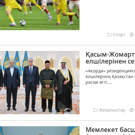
Спорт
Қасым-Жомарт 
елшілерінен с
«Ақорда» резиденциясы
елшілерінің Қазақстан
рәсімі өтті....
Жаңалықтар
Мемлекет басш