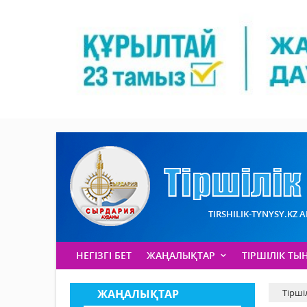
TIRSHILIK-TYNYSY.KZ 
НЕГІЗГІ БЕТ
ЖАҢАЛЫҚТАР
ТІРШІЛІК ТЫ
ЖАҢАЛЫҚТАР
Тірші