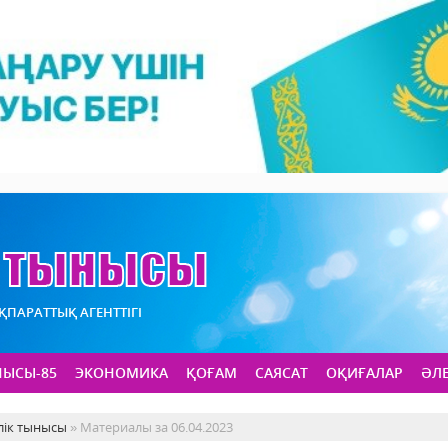
АҚПАРАТТЫҚ АГЕНТТІГІ
НЫСЫ-85
ЭКОНОМИКА
ҚОҒАМ
САЯСАТ
ОҚИҒАЛАР
ӘЛ
лік тынысы
» Материалы за 06.04.2023