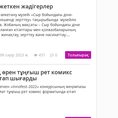
 жеткен жәдігерлер
өлкетану музейі «Сыр бойындағы діни-
кешенді зерттеу» тақырыбында музейлік
а. Жобаның мақсаты – Сыр бойындағы діни
аланған кітаптары мен қолжазбаларының
жинақтау, зерттеу және насихаттау....
06 сәуір 2023 ж.
457
0
Толығырақ
өрен тұңғыш рет комикс
ітап шығарды
 өткен «Innofest-2022» конкурсының жеңімпазы
лат тұңғыш рет комикс форматында кітап