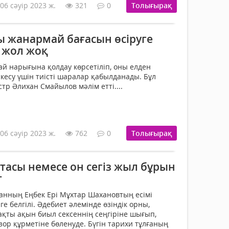
06 сәуір 2023 ж.
321
0
Толығырақ
ы жанармай бағасын өсіруге
а жол жоқ
ай нарығына қолдау көрсетіліп, оны елден
кесу үшін тиісті шаралар қабылданады. Бұл
р Әлихан Смайылов мәлім етті....
06 сәуір 2023 ж.
762
0
Толығырақ
тасы немесе он сегіз жыл бұрын
т
танның Еңбек Ері Мұхтар Шахановтың есімі
ге белгілі. Әдебиет әлемінде өзіндік орны,
дақты ақын биыл сексеннің сеңгіріне шығып,
р құрметіне бөленуде. Бүгін тарихи тұлғаның