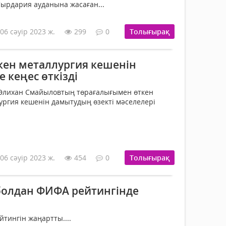
ырдария ауданына жасаған...
06 сәуір 2023 ж.
299
0
Толығырақ
кен металлургия кешенін
 кеңес өткізді
Әлихан Смайыловтың төрағалығымен өткен
лургия кешенін дамытудың өзекті мәселелері
06 сәуір 2023 ж.
454
0
Толығырақ
болдан ФИФА рейтингінде
йтингін жаңартты....