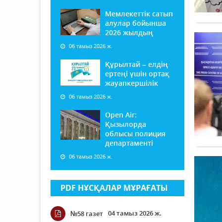
Мемлекеттік сатып
алулар бойынша
2026 жылдың
06 тамыз 2026 ж.
Құрылтай – елдің
ертеңі үшін ортақ
жауапкершілік
06 тамыз 2026 ж.
Open Air:
Қызылорда
облысы полиция
департаменті
06 тамыз 2026 ж.
PDF НҰСҚАЛАР МҰРАҒАТЫ
04 тамыз 2026 ж.
№58 газет