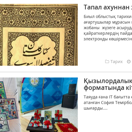
Тапал ахуннан
Биыл облыстық тарихи-
ағартушылар мұрасын 
жобаны жүзеге асыруд
қайраткерлердің пайд
электронды көшірмесін 
Тарих
Қызылордалық 
форматында к
Таяуда ғана ІТ бағытта
атанған София Темірбо
шығарды....