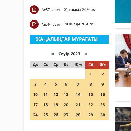
01 тамыз 2026 ж.
№57 газет
28 шілде 2026 ж.
№56 газет
ЖАҢАЛЫҚТАР МҰРАҒАТЫ
«
Сәуір 2023
»
Дс
Сс
Ср
Бс
Жм
Сб
Жс
1
2
3
4
5
6
7
8
9
10
11
12
13
14
15
16
17
18
19
20
21
22
23
24
25
26
27
28
29
30