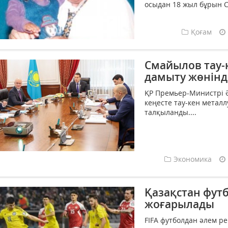
осыдан 18 жыл бұрын С
Қоғам
Смайылов тау-
дамыту жөнінде
ҚР Премьер-Министрі 
кеңесте тау-кен метал
талқыланды....
Экономика
Қазақстан фут
жоғарылады
FIFA футболдан әлем ре