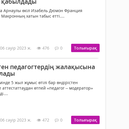
н қабылдады
а Арнаулы өкіл Изабель Дюмон Франция
Макронның хатын табыс етті....
06 сәуір 2023 ж.
476
0
Толығырақ
лген педагогтердің жалақысына
ылады
інде 5 жыл жұмыс өтілі бар өндірістен
е аттестаттаудан өтпей «педагог – модератор»
і....
06 сәуір 2023 ж.
472
0
Толығырақ