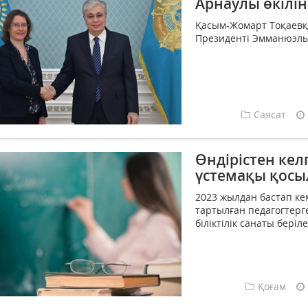
Арнаулы өкілі
Қасым-Жомарт Тоқаевқ
Президенті Эмманюэль 
Саясат
Өндірістен ке
үстемақы қос
2023 жылдан бастап кем
тартылған педагогтерг
біліктілік санаты берілед
Қоғам