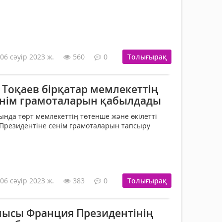
06 сәуір 2023 ж.
560
0
Толығырақ
Тоқаев бірқатар мемлекеттің
енім грамоталарын қабылдады
нда төрт мемлекеттің төтенше және өкілетті
 Президентіне сенім грамоталарын тапсыру
06 сәуір 2023 ж.
383
0
Толығырақ
ысы Франция Президентінің