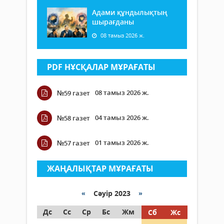
Адами құндылықтың
шырағданы
08 тамыз 2026 ж.
PDF НҰСҚАЛАР МҰРАҒАТЫ
08 тамыз 2026 ж.
№59 газет
04 тамыз 2026 ж.
№58 газет
01 тамыз 2026 ж.
№57 газет
ЖАҢАЛЫҚТАР МҰРАҒАТЫ
«
Сәуір 2023
»
Дс
Сс
Ср
Бс
Жм
Сб
Жс