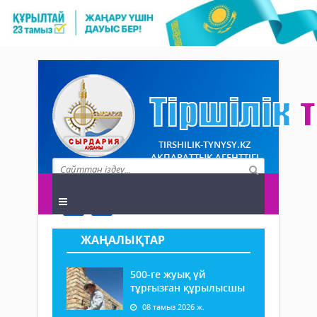
TIRSHILIK-TYNYSY.KZ
АҚПАРАТТЫҚ АГЕНТТІГІ
ЖАҢАЛЫҚТАР
500-ге жуық үй
тұрғызған құрылысшы
08 тамыз 2026 ж.