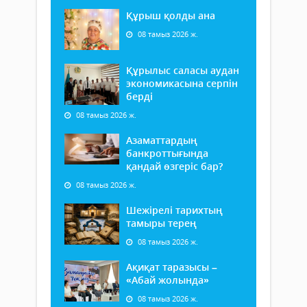
Құрыш қолды ана
08 тамыз 2026 ж.
Құрылыс саласы аудан
экономикасына серпін
берді
08 тамыз 2026 ж.
Азаматтардың
банкроттығында
қандай өзгеріс бар?
08 тамыз 2026 ж.
Шежірелі тарихтың
тамыры терең
08 тамыз 2026 ж.
Ақиқат таразысы –
«Абай жолында»
08 тамыз 2026 ж.