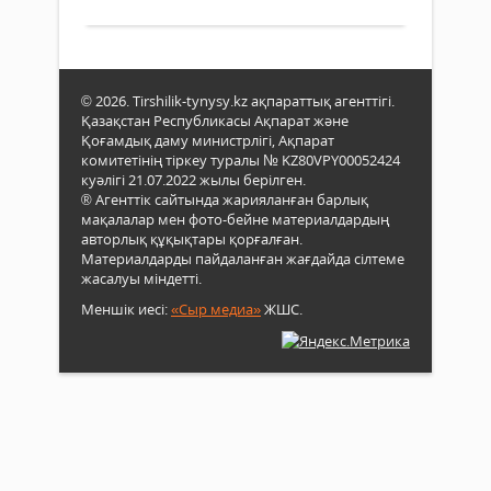
Оқу-
ағар
мини
Ғани
Бейс
© 2026. Tirshilik-tynysy.kz ақпараттық агенттігі.
Қазақстан Республикасы Ақпарат және
Сыр
Қоғамдық даму министрлігі, Ақпарат
өңір
комитетінің тіркеу туралы № KZ80VPY00052424
жұм
куәлігі 21.07.2022 жылы берілген.
сап
® Агенттік сайтында жарияланған барлық
облы
мақалалар мен фото-бейне материалдардың
орта
авторлық құқықтары қорғалған.
қор
Материалдарды пайдаланған жағдайда сілтеме
Білі
жасалуы міндетті.
беру
ұйы
Меншік иесі:
«Сыр медиа»
ЖШС.
жұм
таны
сал
өзек
мәсе
сара
мин
мен