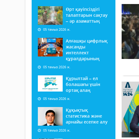
Өрт қауіпсіздігі
талаптарын сақтау
– әр азаматтың
05 тамыз 2026 ж.
Алғашқы цифрлық
жасанды
интеллект
құралдарының
05 тамыз 2026 ж.
Құрылтай – ел
болашағы үшін
ортақ алаң
05 тамыз 2026 ж.
Құқықтық
статистика және
арнайы есепке алу
05 тамыз 2026 ж.