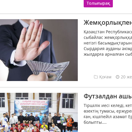
Толығырақ
Жемқорлықпен к
Қазақстан Республика
сыбайлас жемқорлыққа 
негізгі басым­дық­тары
Сырдария ауданы әкімд
жыл­дарға арналған сыб
Қоғам
20 же
Футзалдан ашы
Тіршілік иесі келеді, к
өзектің тумасы, ер­­­жү­­р
ған, кішіпейіл азамат 
болыпты....