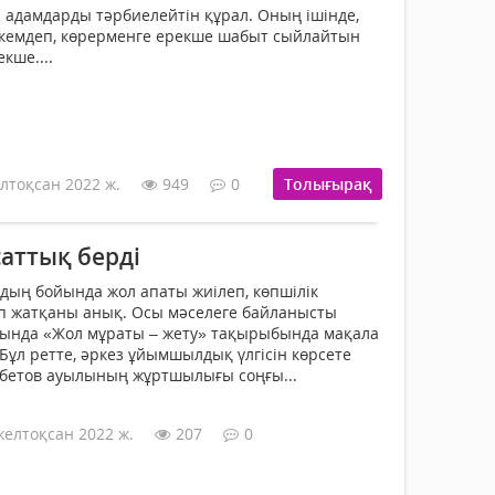
ы адамдарды тәрбиелейтін құрал. Оның ішінде,
икемдеп, көрерменге ерек­ше шабыт сыйлайтын
екше....
лтоқсан 2022 ж.
949
0
Толығырақ
аттық берді
лдың бойында жол апаты жиілеп, көпшілік
п жатқаны анық. Осы мәселеге байланысты
нда «Жол мұраты – жету» тақырыбында мақала
Бұл ретте, әркез ұйымшылдық үлгісін көрсете
мбетов ауы­лының жұртшылығы соңғы...
желтоқсан 2022 ж.
207
0