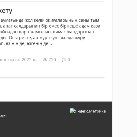
жету
н аумағында жол көлік оқи­ғаларының саны тым
ны, апат салдарынан бір емес бірнеше адам қаза
 қайғыдан қара жамылып, қи­мас жандарынан
ы. Осы ретте, әр жүргізуші жолда жү­ру
 өзінің де, өзгенің де...
желтоқсан 2022 ж.
750
0
лігі