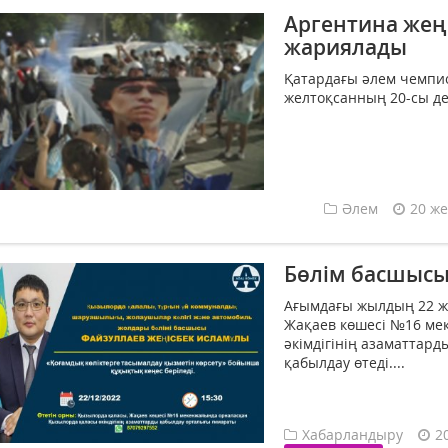
Аргентина жең
жариялады
Қатардағы әлем чемпио
желтоқсанның 20-сы де
Әлем
20 же
Бөлім басшысы
Ағымдағы жылдың 22 же
Жақаев көшесі №16 ме
әкімдігінің азаматтар
қабылдау өтеді....
Хабарландыру
2