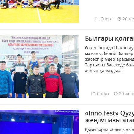
Спорт
20 же
Былғары қолғап
Өткен аптада Шаған ау
маманы, белгілі бапкер
жасөспірімдер арасынд
Тартыс­ты бәсекеде бал
аянып қалмады....
Спорт
20 жел
«Іnno.fest» Qy
жеңімпазы ат
Қызылорда облысының 