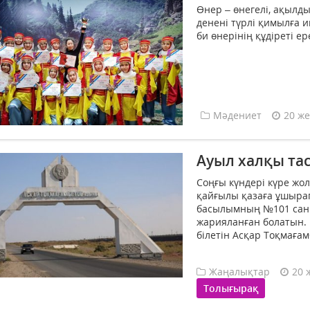
Өнер – өнегелі, ақылд
денені түрлі қимылға 
би өнерінің құдіреті ер
Мәдениет
20 же
Ауыл халқы тас
Соңғы күндері күре жо
қайғылы қазаға ұшыра
басылымның №101 саны
жарияланған болатын. 
білетін Асқар Тоқмаға
Жаңалықтар
20 
Толығырақ