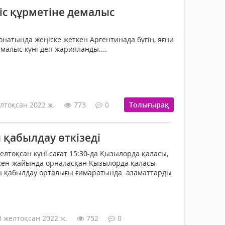
іс құрметіне демалыс
натында жеңіске жеткен Аргентинада бүгін, яғни
малыс күні деп жарияланды....
лтоқсан 2022 ж.
773
0
Толығырақ
 қабылдау өткізеді
лтоқсан күні сағат 15:30-да Қызылорда қаласы,
кен-жайында орналасқан Қызылорда қаласы
ды қабылдау орталығы ғимаратында азаматтарды
0 желтоқсан 2022 ж.
752
0