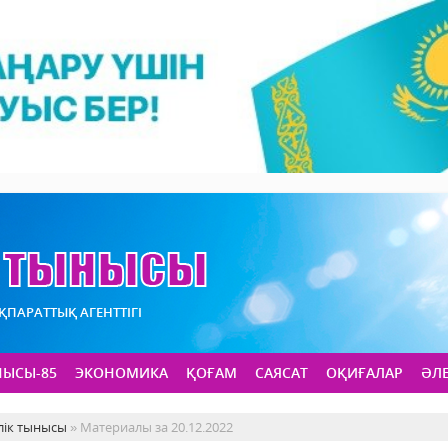
АҚПАРАТТЫҚ АГЕНТТІГІ
НЫСЫ-85
ЭКОНОМИКА
ҚОҒАМ
САЯСАТ
ОҚИҒАЛАР
ӘЛ
лік тынысы
» Материалы за 20.12.2022