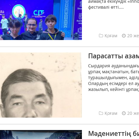
аймақта екікүндік «Inn
фестивалі өтті.­...
Қоғам
20 же
Парасатты аза
Сырдария ауданындағы
ұр­пақ мақтанатын, ба
турашылдығы­мен, әділд
Олардың есімдері ел 
жазылып, кейінгі ұрпақ
Қоғам
20 же
Мәдениеттің б