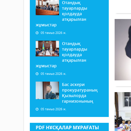
Отандық
тауарларды
қолдауда
атқарылған
жұмыстар
05 тамыз 2026 ж.
Отандық
тауарларды
қолдауда
атқарылған
жұмыстар
05 тамыз 2026 ж.
Бас әскери
прокуратураның
Қызылорда
гарнизонының
05 тамыз 2026 ж.
PDF НҰСҚАЛАР МҰРАҒАТЫ