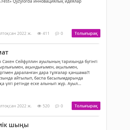
o.Fest» Qyzylorda инно­ва­циялық идеялар
лтоқсан 2022 ж.
411
0
Толығырақ
мат
 Сәкен Сейфуллин ауылының тарихында бүгінгі
­тыр­лығымен, ақындығымен, ақылымен,
ігімен дара­ланған дара тұлғалар қаншама?!
аузында айтылып, баспа басылымдарында
қа үлгі ретінде еске алынып жүр. Ауыл...
лтоқсан 2022 ж.
520
0
Толығырақ
иік шыңы