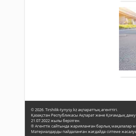
© 2026. Tirshilik-tynysy.kz ақпараттық агенттігі.
Қазақстан Республикасы Ақпарат және Қоғамдық даму м
21.07.2022 жылы берілген.
® Агенттік сайтында жарияланған барлық мақалалар 
Материалдарды пайдаланған жағдайда сілтеме жасалуы