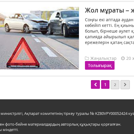
Жол мұраты – 
Соңғы екі аптада ауда
кө­бейіп кетті. Ең қиы
болып, бір­неше әулет
қапияда айырылып қалд
ережелерін қатаң сақтап,
Жаңалықтар
20 
Толығырақ
1
2
инистрлігі, Ақпарат комитетінің тіркеу туралы № KZ80VPY00052424 куә
мен фото-бейне материалдардың авторлық құқықтары қорғалған.
 міндетті.