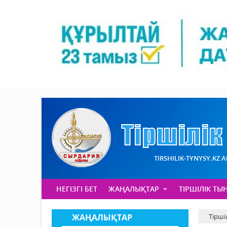
TIRSHILIK-TYNYSY.KZ 
НЕГІЗГІ БЕТ
ЖАҢАЛЫҚТАР
ТІРШІЛІК ТЫ
ЖАҢАЛЫҚТАР
Тірші