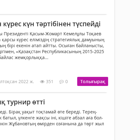
үрес күн тәртібінен түспейді
сы Президенті Қасым-Жомарт Кемелұлы Тоқаев
қарсы күрес еліміздің стра­тегиялық дамуының
ның бірі екенін атап айтты. Осыған байланысты,
ігімен, «Қазақстан Республикасының 2015-2025
айлас жем­қорлыққа...
лтоқсан 2022 ж.
351
0
Толығырақ
қ турнир өтті
етеді. Бірақ уақыт тоқтамай өте береді. Терең­
ек ба­тыл, үлкенге жақ­­­сы іні, кішіге абзал аға бол­
Еркін Жұбановтың өмірден оз­ға­нына да төрт жыл