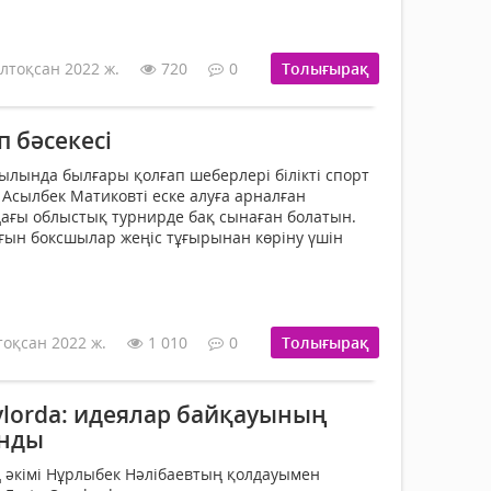
лтоқсан 2022 ж.
720
0
Толығырақ
 бәсекесі
ылында был­ғары қолғап шеберлері білікті спорт
 Асылбек Матиковті еске алуға арналған
ағы облыстық турнирде бақ сы­наған болатын.
­ғын боксшылар жеңіс тұғырынан көріну үшін
тоқсан 2022 ж.
1 010
0
Толығырақ
zylorda: идеялар байқауының
анды
әкімі Нұрлыбек Нәлібаевтың қол­дауымен