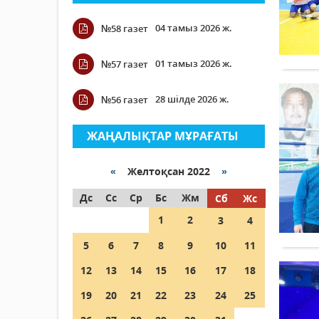
04 тамыз 2026 ж.
№58 газет
01 тамыз 2026 ж.
№57 газет
28 шілде 2026 ж.
№56 газет
ЖАҢАЛЫҚТАР МҰРАҒАТЫ
«
Желтоқсан 2022
»
Дс
Сс
Ср
Бс
Жм
Сб
Жс
1
2
3
4
5
6
7
8
9
10
11
12
13
14
15
16
17
18
19
20
21
22
23
24
25