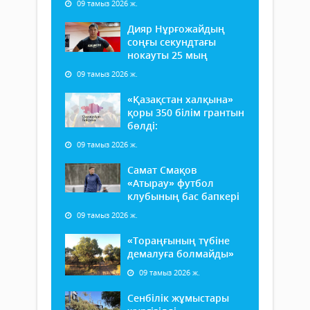
09 тамыз 2026 ж.
Дияр Нұрғожайдың
соңғы секундтағы
нокауты 25 мың
09 тамыз 2026 ж.
«Қазақстан халқына»
қоры 350 білім грантын
бөлді:
09 тамыз 2026 ж.
Самат Смақов
«Атырау» футбол
клубының бас бапкері
09 тамыз 2026 ж.
«Тораңғының түбіне
демалуға болмайды»
09 тамыз 2026 ж.
Сенбілік жұмыстары