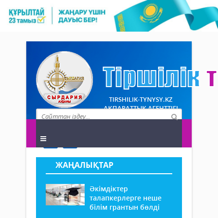
TIRSHILIK-TYNYSY.KZ
АҚПАРАТТЫҚ АГЕНТТІГІ
ЖАҢАЛЫҚТАР
Әкімдіктер
талапкерлерге неше
білім грантын бөлді