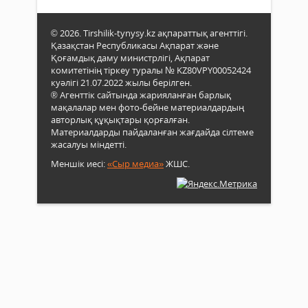
Десе
қызм
де
баст
жергі
© 2026. Tirshilik-tynysy.kz ақпараттық агенттігі.
бас
тұрғ
Қазақстан Республикасы Ақпарат және
айн
арас
Қоғамдық даму министрлігі, Ақпарат
десе
ақпа
комитетінің тіркеу туралы № KZ80VPY00052424
болад
түсі
куәлігі 21.07.2022 жылы берілген.
жұм
® Агенттік сайтында жарияланған барлық
жүргі
мақалалар мен фото-бейне материалдардың
тиіс. 
авторлық құқықтары қорғалған.
Материалдарды пайдаланған жағдайда сілтеме
жасалуы міндетті.
Меншік иесі:
«Сыр медиа»
ЖШС.