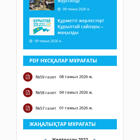
жүргізілді
09 тамыз 2026 ж.
Құрметті жерлестер!
Құрылтай сайлауы –
маңызды
09 тамыз 2026 ж.
PDF НҰСҚАЛАР МҰРАҒАТЫ
08 тамыз 2026 ж.
№59 газет
04 тамыз 2026 ж.
№58 газет
01 тамыз 2026 ж.
№57 газет
ЖАҢАЛЫҚТАР МҰРАҒАТЫ
«
Желтоқсан 2022
»