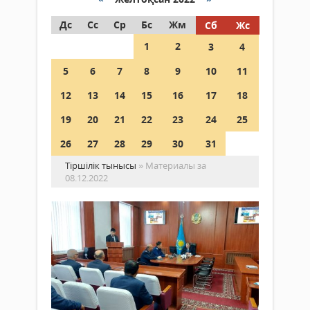
Дс
Сс
Ср
Бс
Жм
Сб
Жс
1
2
3
4
5
6
7
8
9
10
11
12
13
14
15
16
17
18
19
20
21
22
23
24
25
26
27
28
29
30
31
Тіршілік тынысы
» Материалы за
08.12.2022
Сы
же
әл
да
Жаңалықтар
те
08
желтоқсан
Ауда
2022 ж.
мәжі