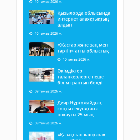
10 тамыз 2026 ж.
Қызылорда облысында
интернет алаяқтықтың
алдын
10 тамыз 2026 ж.
«Жастар және заң мен
тәртіп» атты облыстық
10 тамыз 2026 ж.
Әкімдіктер
талапкерлерге неше
білім грантын бөлді
09 тамыз 2026 ж.
Дияр Нұрғожайдың
соңғы секундтағы
нокауты 25 мың
09 тамыз 2026 ж.
«Қазақстан халқына»