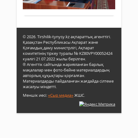
беру
алд
Толығырақ
өзі
қағи
алу,
–
бекі
құқы
халы
тура
түсі
ел,
жән
ал
әдіс
әлеу
© 2026. Tirshilik-tynysy.kz ақпараттық агенттігі.
көме
жағд
Қазақстан Республикасы Ақпарат және
беру
–
Қоғамдық даму министрлігі, Ақпарат
бай
сол
комитетінің тіркеу туралы № KZ80VPY00052424
колл
көпш
куәлігі 21.07.2022 жылы берілген.
студ
жай
® Агенттік сайтында жарияланған барлық
«Жас
мақалалар мен фото-бейне материалдардың
мен
арас
авторлық құқықтары қорғалған.
күйі.
құқы
Материалдарды пайдаланған жағдайда сілтеме
Айна
бұз
жасалуы міндетті.
қорш
алд
қоға
Меншік иесі:
«Сыр медиа»
ЖШС.
алу»
түрл
тақ
әлеу
құқы
топт
оку
бар.
саға
Біра
болы
ола
бар