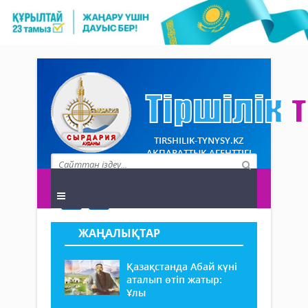
TIRSHILIK-TYNYSY.KZ
АҚПАРАТТЫҚ АГЕНТТІГІ
ЖАҢАЛЫҚТАР
Қазақстанда Абай күні
аталып өтіп жатыр:
Ұлы