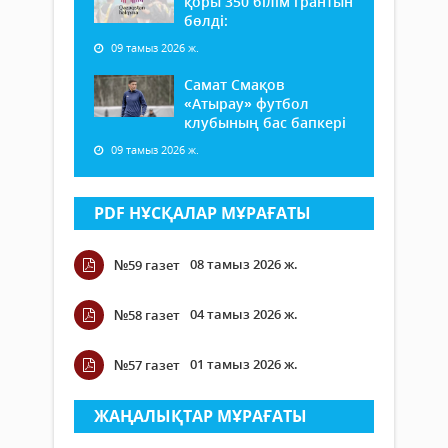
қоры 350 білім грантын
бөлді:
09 тамыз 2026 ж.
Самат Смақов
«Атырау» футбол
клубының бас бапкері
09 тамыз 2026 ж.
PDF НҰСҚАЛАР МҰРАҒАТЫ
08 тамыз 2026 ж.
№59 газет
04 тамыз 2026 ж.
№58 газет
01 тамыз 2026 ж.
№57 газет
ЖАҢАЛЫҚТАР МҰРАҒАТЫ