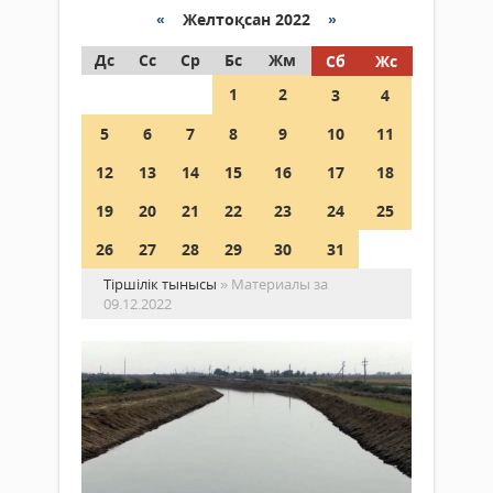
«
Желтоқсан 2022
»
Дс
Сс
Ср
Бс
Жм
Сб
Жс
1
2
3
4
5
6
7
8
9
10
11
12
13
14
15
16
17
18
19
20
21
22
23
24
25
26
27
28
29
30
31
Тіршілік тынысы
» Материалы за
09.12.2022
Ел
ша
жа
Қоғам
Аң
09
«Елу
желтоқсан
жыл
2022 ж.