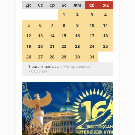
Дс
Сс
Ср
Бс
Жм
Сб
Жс
1
2
3
4
5
6
7
8
9
10
11
12
13
14
15
16
17
18
19
20
21
22
23
24
25
26
27
28
29
30
31
Тіршілік тынысы
» Материалы за
16.12.2022
Ау
әкі
ме
құ
Жаңалықтар
Ард
16
ағай
желтоқсан
Құрм
2022 ж.
сырд
630
0