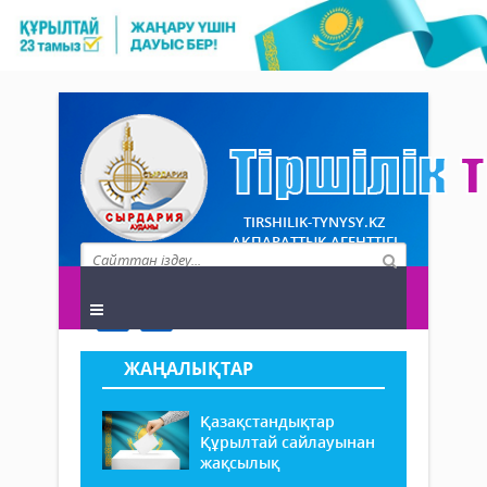
TIRSHILIK-TYNYSY.KZ
АҚПАРАТТЫҚ АГЕНТТІГІ
ЖАҢАЛЫҚТАР
Қазақстандықтар
Құрылтай сайлауынан
жақсылық