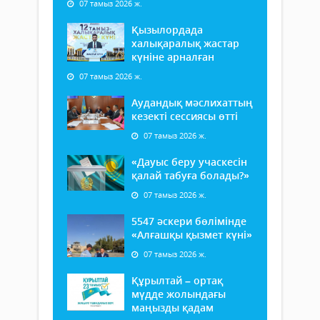
07 тамыз 2026 ж.
Қызылордада
халықаралық жастар
күніне арналған
07 тамыз 2026 ж.
Аудандық мәслихаттың
кезекті сессиясы өтті
07 тамыз 2026 ж.
«Дауыс беру учаскесін
қалай табуға болады?»
07 тамыз 2026 ж.
5547 әскери бөлімінде
«Алғашқы қызмет күні»
07 тамыз 2026 ж.
Құрылтай – ортақ
мүдде жолындағы
маңызды қадам