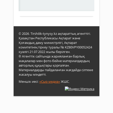
елім
0
Қаза
бүгін
Толығырақ
ды
күнг
дамы
сонд
жас­
қиын
тар
қыст
толқ
даңқ
ның
© 2026. Tirshilik-tynysy.kz ақпараттық агенттігі.
жолд
Қазақстан Республикасы Ақпарат және
үлес
өтіп
Қоғамдық даму министрлігі, Ақпарат
салм
келі
комитетінің тіркеу туралы № KZ80VPY00052424
бас
отыр
куәлігі 21.07.2022 жылы берілген.
еке­
1986
® Агенттік сайтында жарияланған барлық
нін,
жыл
мақалалар мен фото-бейне материалдардың
олар
Желт
авторлық құқықтары қорғалған.
арт
оқиғ
Материалдарды пайдаланған жағдайда сілтеме
жауа
қаза
жасалуы міндетті.
керш
жас
зор
Меншік иесі:
«Сыр медиа»
ЖШС.
сана
екен
сезім
білді
Осы
бағы
бүгі
ауда