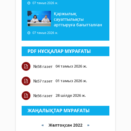
07 тамыз 2026 ж.
Қаржылық
сауаттылықты
арттыруға бағытталған
07 тамыз 2026 ж.
PDF НҰСҚАЛАР МҰРАҒАТЫ
04 тамыз 2026 ж.
№58 газет
01 тамыз 2026 ж.
№57 газет
28 шілде 2026 ж.
№56 газет
ЖАҢАЛЫҚТАР МҰРАҒАТЫ
«
Желтоқсан 2022
»