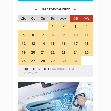
«
Желтоқсан 2022
»
Дс
Сс
Ср
Бс
Жм
Сб
Жс
1
2
3
4
5
6
7
8
9
10
11
12
13
14
15
16
17
18
19
20
21
22
23
24
25
26
27
28
29
30
31
Тіршілік тынысы
» Материалы за
21.12.2022
МӘ
бо
ме
Қоғам
қы
21
кө
желтоқсан