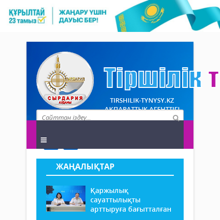
TIRSHILIK-TYNYSY.KZ
АҚПАРАТТЫҚ АГЕНТТІГІ
ЖАҢАЛЫҚТАР
Қаржылық
сауаттылықты
арттыруға бағытталған