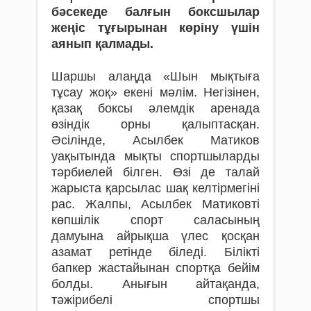
бәсекеде бал­ғын боксшылар
жеңіс тұғырынан көріну үшін
аянып қалмады.
Шаршы алаңда «Шын мықтыға
тұсау жоқ» екені мәлім. Негізінен,
қазақ боксы әлемдік аренада
өзіндік орны қалыптасқан.
Әсілінде, Асылбек Матиков
уақытында мықты спортшыларды
тәрбиелей білген. Өзі де талай
жарыста қарсылас шақ келтірмегіні
рас. Жалпы, Асылбек Матиковті
көпшілік спорт саласының
дамуына айрықша үлес қосқан
азамат ретінде біледі. Білікті
бапкер жастайынан спортқа бейім
болды. Анығын айтақанда,
тәжірибелі спортшы