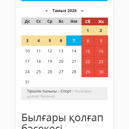
«
Тамыз 2026 »
Дс
Сс
Ср
Бс
Жм
Сб
Жс
1
2
3
4
5
6
7
8
9
10
11
12
13
14
15
16
17
18
19
20
21
22
23
24
25
26
27
28
29
30
31
Тіршілік тынысы
»
Спорт
» Былғары
қолғап бәсекесі
Былғары қолғап
бәсекесі