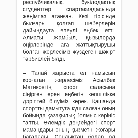
республикалық, бүкілодақтық
студенттер спартакиадасында
жеңімпаз атанған. Көзі тірісінде
былғары қолғап шеберлерін
дайындауға елеулі еңбек етті.
Алматы, Жамбыл, Қызылорда
өңірлерінде аға жаттықтырушы
болған жерлесіміз жүздеген шәкірт
тәрбиелей білді.
– Талай жарыста ел намысын
қорғаған жерлесіміз Асылбек
Матиковтің спорт саласына
сіңірген ерен еңбегін көпшілікке
дәріптей білуіміз керек. Қашанда
спортты дамытуға күш салған оның
бойында қазақылық болмыс көрініс
тапты. Әлемдік деңгейдегі спорт
мамандары оның қызметін жоғары
бағалады. Сондықтан болар ол