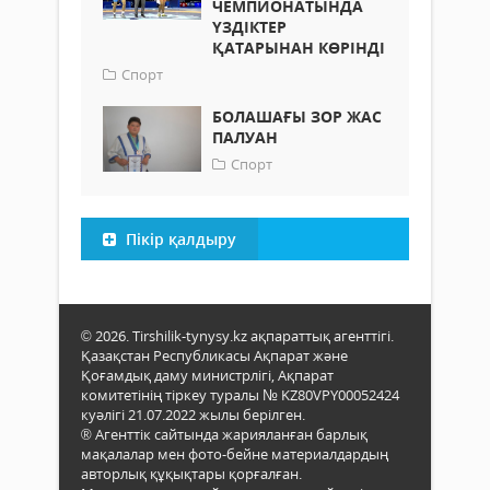
ЧЕМПИОНАТЫНДА
ҮЗДІКТЕР
ҚАТАРЫНАН КӨРІНДІ
Спорт
БОЛАШАҒЫ ЗОР ЖАС
ПАЛУАН
Спорт
Пікір қалдыру
© 2026. Tirshilik-tynysy.kz ақпараттық агенттігі.
Қазақстан Республикасы Ақпарат және
Қоғамдық даму министрлігі, Ақпарат
комитетінің тіркеу туралы № KZ80VPY00052424
куәлігі 21.07.2022 жылы берілген.
® Агенттік сайтында жарияланған барлық
мақалалар мен фото-бейне материалдардың
авторлық құқықтары қорғалған.