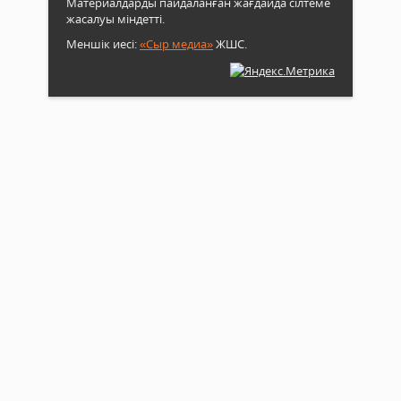
Материалдарды пайдаланған жағдайда сілтеме
жасалуы міндетті.
Меншік иесі:
«Сыр медиа»
ЖШС.