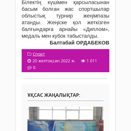
Білектің күшімен қарсыласынан
басым болған жас спортшылар
облыстық турнир жеңімпазы
атанды. Жеңіске қол жеткізген
балғындарға арнайы «Диплом»,
медаль мен кубок табысталды.
Балтабай ОРДАБЕКОВ
Спорт
20 желтоқсан 2022 ж.
1 011
0
ҰҚСАС ЖАҢАЛЫҚТАР: