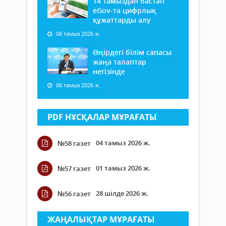
14 тамыздан бастап
еGov-та цифрлық
құжаттарды алу
06 тамыз 2026 ж.
Өңірдегі білім сапасы
жаңа талаптар
негізінде
06 тамыз 2026 ж.
PDF НҰСҚАЛАР МҰРАҒАТЫ
04 тамыз 2026 ж.
№58 газет
01 тамыз 2026 ж.
№57 газет
28 шілде 2026 ж.
№56 газет
ЖАҢАЛЫҚТАР МҰРАҒАТЫ