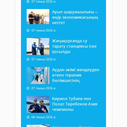
07 тамыз 2026 ж.
Ауыл шаруашылығы –
өңір экономикасының
негізгі
07 тамыз 2026 ж.
Жаңақорғанда су
тарату станциясы іске
қосылды
07 тамыз 2026 ж.
Аудан әкімі жөндеуден
өткен терапия
бөлімшесінің
07 тамыз 2026 ж.
Кирилл Тубаев пен
Полат Төребеков Азия
чемпионы
06 тамыз 2026 ж.