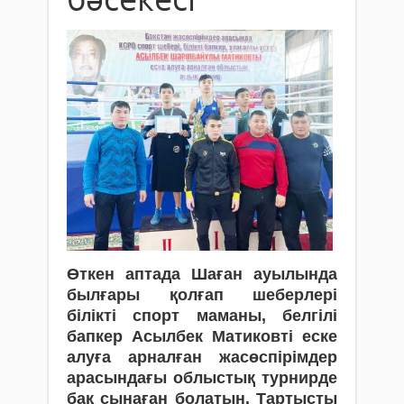
Өткен аптада Шаған ауылында
был­ғары қолғап шеберлері
білікті спорт маманы, белгілі
бапкер Асылбек Матиковті еске
алуға арналған жасөспірімдер
арасындағы облыстық турнирде
бақ сы­наған болатын. Тартыс­ты