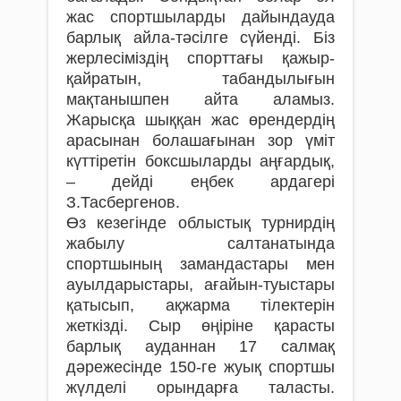
жас спортшыларды дайындауда
барлық айла-тәсілге сүйенді. Біз
жерлесіміздің спорттағы қажыр-
қайратын, табандылығын
мақтанышпен айта аламыз.
Жарысқа шыққан жас өрендердің
арасынан болашағынан зор үміт
күттіретін боксшыларды аңғардық,
– дейді еңбек ардагері
З.Тасбергенов.
Өз кезегінде облыстық турнирдің
жабылу салтанатында
спортшының замандастары мен
ауылдарыстары, ағайын-туыстары
қатысып, ақжарма тілектерін
жеткізді. Сыр өңіріне қарасты
барлық ауданнан 17 салмақ
дәрежесінде 150-ге жуық спортшы
жүлделі орындарға таласты.