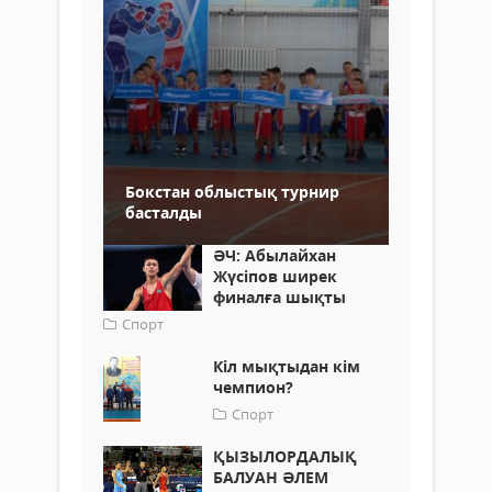
Бокстан облыстық турнир
басталды
ӘЧ: Абылайхан
Жүсіпов ширек
финалға шықты
Спорт
Кіл мықтыдан кім
чемпион?
Спорт
ҚЫЗЫЛОРДАЛЫҚ
БАЛУАН ӘЛЕМ