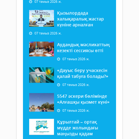
07 тамыз 2026 ж.
Қызылордада
халықаралық жастар
күніне арналған
07 тамыз 2026 ж.
Аудандық мәслихаттың
кезекті сессиясы өтті
07 тамыз 2026 ж.
«Дауыс беру учаскесін
қалай табуға болады?»
07 тамыз 2026 ж.
5547 әскери бөлімінде
«Алғашқы қызмет күні»
07 тамыз 2026 ж.
Құрылтай – ортақ
мүдде жолындағы
маңызды қадам