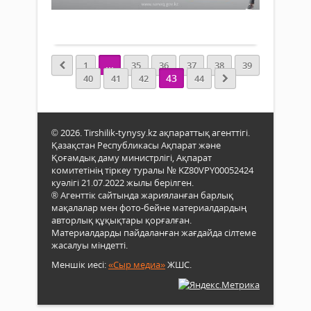
орта
20
500
0
жыл
тари
қы
11
Толығырақ
тере
шілд
де
байл
мен
ұз
пен
12
...
1
35
36
37
38
39
өзар
там
Ауы
43
40
41
42
44
түсін
ара
шар
–
кең
кәсі
хал
ауқ
үшін
бірік
сауа
онла
© 2026. Tirshilik-tynysy.kz ақпараттық агенттігі.
мыз
өткіз
сана
Қазақстан Республикасы Ақпарат және
құнд
Оған
кезе
Қоғамдық даму министрлігі, Ақпарат
17
20
комитетінің тіркеу туралы № KZ80VPY00052424
облы
қырк
куәлігі 21.07.2022 жылы берілген.
пен
дейі
® Агенттік сайтында жарияланған барлық
Аста
ұзар
мақалалар мен фото-бейне материалдардың
Алма
Бар
авторлық құқықтары қорғалған.
Шым
заң
Материалдарды пайдаланған жағдайда сілтеме
қал
жасалуы міндетті.
тұлғ
18
шар
Меншік иесі:
«Сыр медиа»
ЖШС.
жаст
жән
асқа
фер
8000
қожа
адам