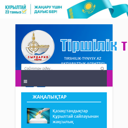
TIRSHILIK-TYNYSY.KZ
АҚПАРАТТЫҚ АГЕНТТІГІ
ЖАҢАЛЫҚТАР
Қазақстандықтар
Құрылтай сайлауынан
жақсылық