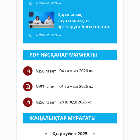
07 тамыз 2026 ж.
Қаржылық
сауаттылықты
арттыруға бағытталған
07 тамыз 2026 ж.
PDF НҰСҚАЛАР МҰРАҒАТЫ
04 тамыз 2026 ж.
№58 газет
01 тамыз 2026 ж.
№57 газет
28 шілде 2026 ж.
№56 газет
ЖАҢАЛЫҚТАР МҰРАҒАТЫ
«
Қыркүйек 2025
»