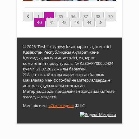
өкіл
мә
бірг
та
През
...
1
35
36
37
38
39
саяб
Обл
40
41
42
43
44
ныс
әкімі
құр
Нұрл
жұм
Нәлі
таны
қат
© 2026. Tirshilik-tynysy.kz ақпараттық агенттігі.
Саяб
егін
Қазақстан Республикасы Ақпарат және
жұм
жина
Қоғамдық даму министрлігі, Ақпарат
қарқ
әзірл
комитетінің тіркеу туралы № KZ80VPY00052424
іске
Ұлтт
куәлігі 21.07.2022 жылы берілген.
асы
ауыл
® Агенттік сайтында жарияланған барлық
жоб
шар
мақалалар мен фото-бейне материалдардың
ауқ
сана
авторлық құқықтары қорғалған.
бұл
жүрг
Материалдарды пайдаланған жағдайда сілтеме
аума
жасалуы міндетті.
мәсе
қал
талқ
Меншік иесі:
«Сыр медиа»
ЖШС.
ең
жин
көрік
өтті.
орын
Оған
облы
басқ
басш