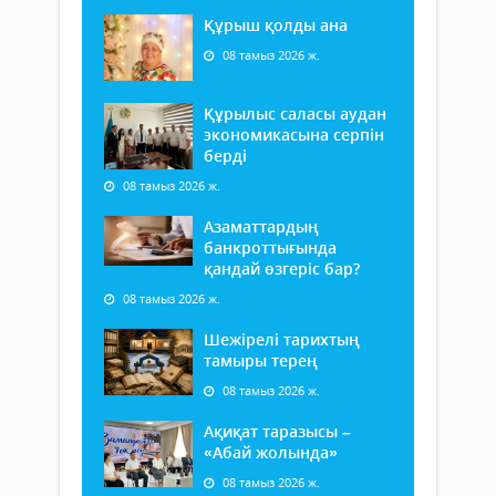
Құрыш қолды ана
08 тамыз 2026 ж.
Құрылыс саласы аудан
экономикасына серпін
берді
08 тамыз 2026 ж.
Азаматтардың
банкроттығында
қандай өзгеріс бар?
08 тамыз 2026 ж.
Шежірелі тарихтың
тамыры терең
08 тамыз 2026 ж.
Ақиқат таразысы –
«Абай жолында»
08 тамыз 2026 ж.