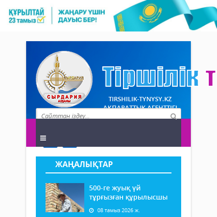
TIRSHILIK-TYNYSY.KZ
АҚПАРАТТЫҚ АГЕНТТІГІ
ЖАҢАЛЫҚТАР
500-ге жуық үй
тұрғызған құрылысшы
08 тамыз 2026 ж.