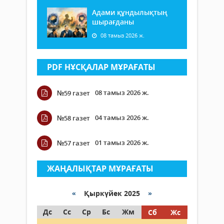
Адами құндылықтың
шырағданы
08 тамыз 2026 ж.
PDF НҰСҚАЛАР МҰРАҒАТЫ
08 тамыз 2026 ж.
№59 газет
04 тамыз 2026 ж.
№58 газет
01 тамыз 2026 ж.
№57 газет
ЖАҢАЛЫҚТАР МҰРАҒАТЫ
«
Қыркүйек 2025
»
Дс
Сс
Ср
Бс
Жм
Сб
Жс