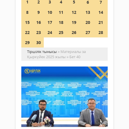
1
2
3
4
5
6
7
8
9
10
11
12
13
14
15
16
17
18
19
20
21
22
23
24
25
26
27
28
29
30
Тіршілік тынысы
» Материалы за
Қыркүйек 2025 жылы » Бет 40
Қы
Қа
ха
тіл
Жаңалықтар
күн
04
ке
қыркүйек
ау
2025 ж.
ат
353
0
өте
Толығырақ