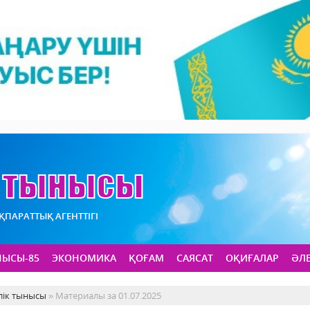
АҚПАРАТТЫҚ АГЕНТТІГІ
НЫСЫ-85
ЭКОНОМИКА
ҚОҒАМ
САЯСАТ
ОҚИҒАЛАР
ӘЛ
лік тынысы
» Материалы за 01.07.2025