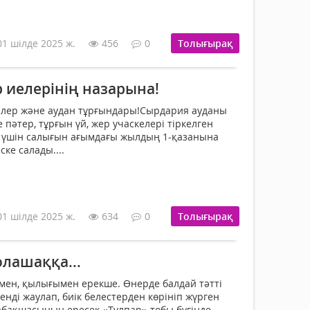
01 шілде 2025 ж.
456
0
Толығырақ
 иелерінің назарына!
ілер және аудан тұрғын­дары!Сырдария ауданы
пәтер, тұрғын үй, жер учаскелері тіркелген
л үшін салығын ағымдағы жылдың 1-қазанына
ске салады....
01 шілде 2025 ж.
634
0
Толығырақ
лашаққа...
ымен, қылығымен ерекше. Өнерде балдай тәтті
ді жаулап, биік белестерден көрініп жүрген
абақшасының ересек «Тұлпар» тобы бүгінде