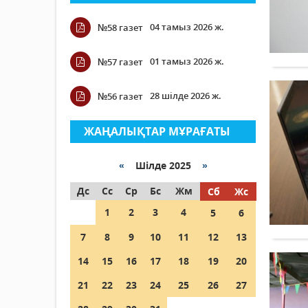
04 тамыз 2026 ж.
№58 газет
01 тамыз 2026 ж.
№57 газет
28 шілде 2026 ж.
№56 газет
ЖАҢАЛЫҚТАР МҰРАҒАТЫ
«
Шілде 2025
»
Дс
Сс
Ср
Бс
Жм
Сб
Жс
1
2
3
4
5
6
7
8
9
10
11
12
13
14
15
16
17
18
19
20
21
22
23
24
25
26
27