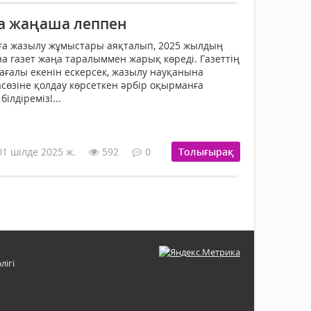
а жаңаша леппен
рға жазылу жұмыстары аяқталып, 2025 жылдың
 газет жаңа таралыммен жарық көреді. Газеттің
ғалы екенін ескерсек, жазылу науқанына
асөзіне қолдау көрсеткен әрбір оқырманға
лдіреміз!...
01 шілде 2025 ж.
592
0
Толығырақ
лігі