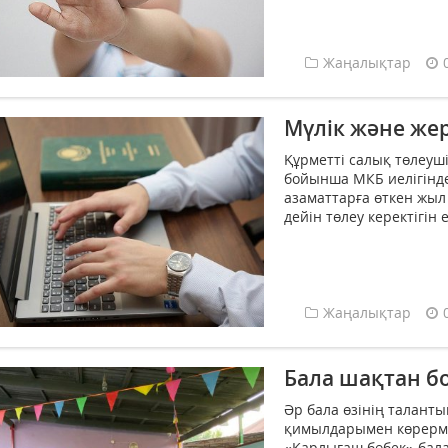
Жаңалықтар
Мүлік және жер
Құрметті салық төлеуш
бойынша МКБ иелігінде 
азаматтарға өткен жы
дейін төлеу керектігін е
Жаңалықтар
Бала шақтан бо
Әр бала өзінің талант
қимылдарымен көрермен
«Қарлығаш бөбек» бал