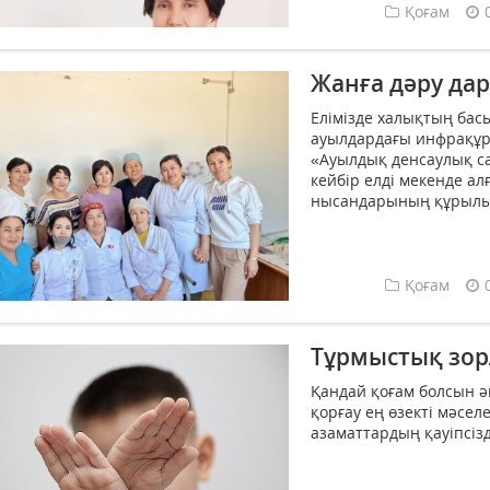
Қоғам
Жанға дәру да
Елімізде халықтың бас
ауылдардағы инфрақұр
«Ауылдық денсаулық с
кейбір елді мекенде а
нысандарының құрылысы
Қоғам
Тұрмыстық зор
Қандай қоғам болсын 
қорғау ең өзекті мәсел
азаматтардың қауіпсізд