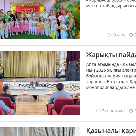
мектеп табалдырығын ат
Қоғам
Жарықты пайда
Апта ағымында «Қызыл
ның 2025 жылғы электр
бойынша жария тыңдалы
төрағасы Батыржан Қа
монополияларды және б
Экономика
Қазыналы қар