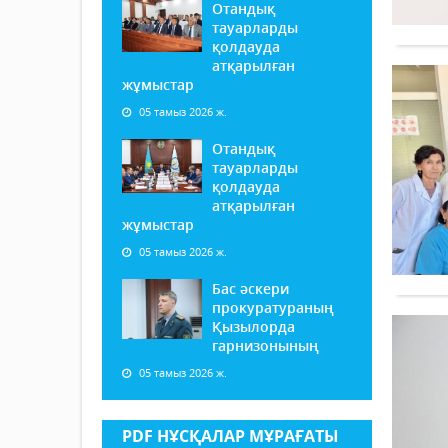
Отандық
тауарларды
қолдауда
атқарылған
жұмыстар
05 тамыз 2026 ж.
Отандық
тауарларды
қолдауда
атқарылған
жұмыстар
05 тамыз 2026 ж.
Бас әскери
прокуратураның
Қызылорда
гарнизонының
05 тамыз 2026 ж.
PDF НҰСҚАЛАР МҰРАҒАТЫ