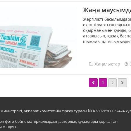
Жаңа маусымд
Жергілікті басылымда
екінші жартыжылдығына
оқырманымен құнды, ба
атсалысып, қазақ басп
шынайы алғысымызды бі
Жаңалықтар
1
2
инистрлігі, Ақпарат комитетінің тіркеу туралы № KZ80VPY00052424 куә
мен фото-бейне материалдардың авторлық құқықтары қорғалған.
 міндетті.