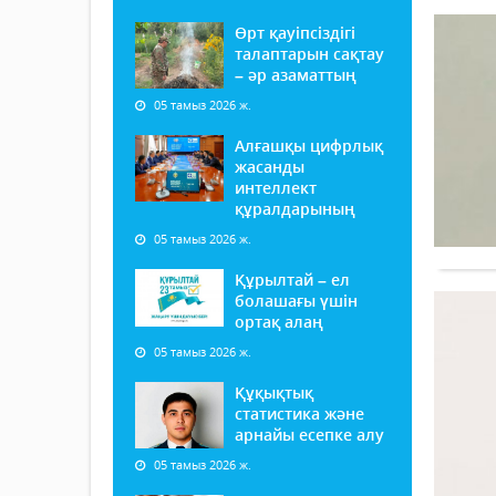
Өрт қауіпсіздігі
талаптарын сақтау
– әр азаматтың
05 тамыз 2026 ж.
Алғашқы цифрлық
жасанды
интеллект
құралдарының
05 тамыз 2026 ж.
Құрылтай – ел
болашағы үшін
ортақ алаң
05 тамыз 2026 ж.
Құқықтық
статистика және
арнайы есепке алу
05 тамыз 2026 ж.