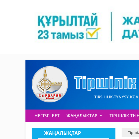
TIRSHILIK-TYNYSY.KZ 
НЕГІЗГІ БЕТ
ЖАҢАЛЫҚТАР
ТІРШІЛІК ТЫ
ЖАҢАЛЫҚТАР
Тірші