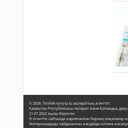
© 2026. Tirshilik-tynysy.kz ақпараттық агенттігі.
Қазақстан Республикасы Ақпарат және Қоғамдық даму м
21.07.2022 жылы берілген.
® Агенттік сайтында жарияланған барлық мақалалар 
Материалдарды пайдаланған жағдайда сілтеме жасалуы