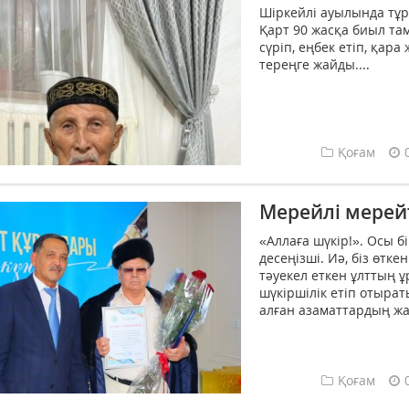
Шіркейлі ауылында тұр
Қарт 90 жасқа биыл та
сүріп, еңбек етіп, қа
тереңге жайды....
Қоғам
Мерейлі мерей
«Аллаға шүкір!». Осы 
десеңізші. Иә, біз өткен
тәуекел еткен ұлттың ұ
шүкіршілік етіп отырат
алған азаматтардың жа
Қоғам