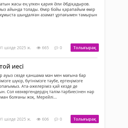
атын жасы ең үлкен қария Әли Әбдіқадыров.
мыз айында толады. Өмір бойы қарапайым өмір
ра жұмыста шыңдалған азамат ұрпағымен тамырын
01 шілде 2025 ж.
665
0
Толығырақ
той иесі
бір ауыз сөзде қаншама мән мен мағына бар
імізге шүкір, бүгінімізге тәубе, ертеңімізге
рпағымыз. Ата-әжелеріміз қай кезде де
ын. Сол көзкөргендердің тәлім-тәрбиесінен нәр
ман болғаны жоқ. Мерейлі...
01 шілде 2025 ж.
606
0
Толығырақ