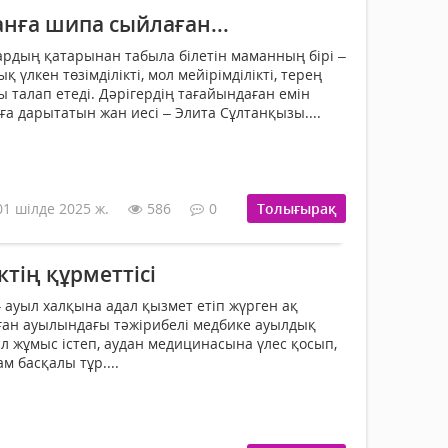
анға шипа сыйлаған...
ардың қатарынан табыла білетін маманның бірі –
 үлкен төзімділікті, мол мейірімділікті, терең
 талап етеді. Дәрігердің тағайындаған емін
а дарытатын жан иесі – Элита Сұлтанқызы....
01 шілде 2025 ж.
586
0
Толығырақ
тің құрметтісі
 ауыл халқына адал қызмет етіп жүрген ақ
ған ауылындағы тәжірибелі медбике ауылдық
л жұмыс істеп, аудан медицинасына үлес қосып,
м басқалы тұр....