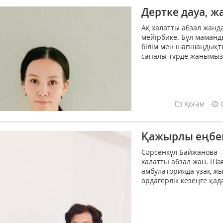
Дертке дауа, ж
Ақ халатты абзал жанд
мейірбике. Бұл мамандық
білім мен шапшаңдықты
сапалы түрде жанымызғ
Қоғам
Қажырлы еңбек
Сәрсенкүл Байжанова –
халатты абзал жан. Ша
амбулаторияда ұзақ жы
ардагерлік кезеңге қада