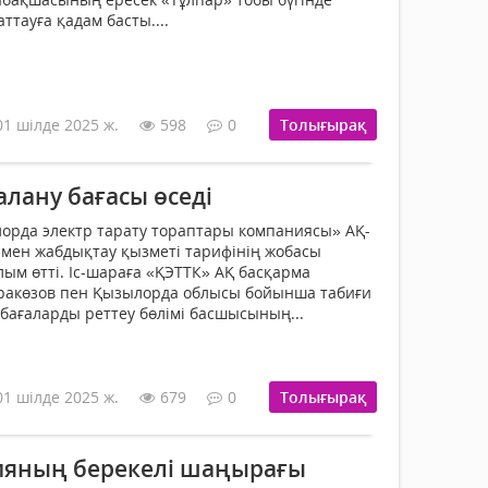
тауға қадам бас­ты....
01 шілде 2025 ж.
598
0
Толығырақ
лану бағасы өседі
орда электр тарату тораптары компаниясы» АҚ-
мен жабдықтау қызметі тарифінің жобасы
м өтті. Іс-шараға «ҚЭТТК» АҚ басқарма
ракөзов пен Қызылорда облысы бойынша табиғи
ағаларды реттеу бөлімі басшысының...
01 шілде 2025 ж.
679
0
Толығырақ
ияның берекелі шаңырағы