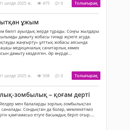
01 шілде 2025 ж.
475
0
Толығырақ
рытқан ұжым
ым бөлігі ауылдық жерде тұрады. Соңғы жылдары
ылымды дамыту жобасы тиімді жүзеге асуда.
ақтауды жаңғырту» ұлттық жобасы аясында
лғашқы медициналық санитарлық көмек
н дамыту көзделген. Әр өңірде...
01 шілде 2025 ж.
508
0
Толығырақ
лық-зомбылық – қоғам дерті
әйелдер мен балаларды зорлық-зомбылықтан
е саналады. Сондықтан да болар, мемлекетіміз
ігін қамтамасыз етуге басымдық беріп отыр....