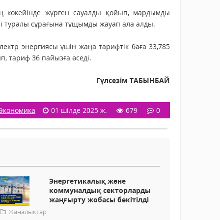
 көкейін­де жүрген сауалды қойып, мардымды
і туралы сұрағына тұщымды жауап ала алды.
лектр энергиясы үшін жаңа тарифтік баға 33,785
ып, тариф 36 пайызға өседі.
Гүлсезім ТАБЫНБАЙ
Экономика
01 шілде 2025 ж.
679
0
Энергетикалық және
коммуналдық секторларды
жаңғырту жобасы бекітілді
Жаңалықтар