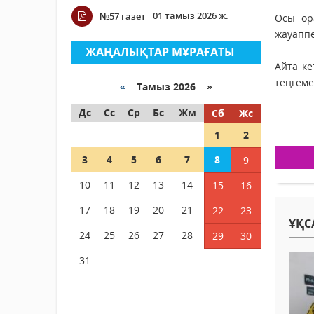
01 тамыз 2026 ж.
№57 газет
Осы ор
жауаппе
ЖАҢАЛЫҚТАР МҰРАҒАТЫ
Айта ке
теңгеме
«
Тамыз 2026 »
Дс
Сс
Ср
Бс
Жм
Сб
Жс
1
2
3
4
5
6
7
8
9
10
11
12
13
14
15
16
17
18
19
20
21
22
23
ҰҚС
24
25
26
27
28
29
30
31