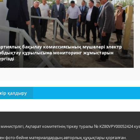
артиялық бақылау комиссиясының мүшелері электр
абдықтау құрылысына мониторинг жұмыстарын
ргізді
кір қалдыру
инистрлігі, Ақпарат комитетінің тіркеу туралы № KZ80VPY00052424 куә
мен фото-бейне материалдардың авторлық құқықтары қорғалған.