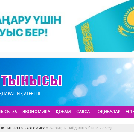
АҚПАРАТТЫҚ АГЕНТТІГІ
НЫСЫ-85
ЭКОНОМИКА
ҚОҒАМ
САЯСАТ
ОҚИҒАЛАР
ӘЛ
лік тынысы
»
Экономика
» Жарықты пайдалану бағасы өседі