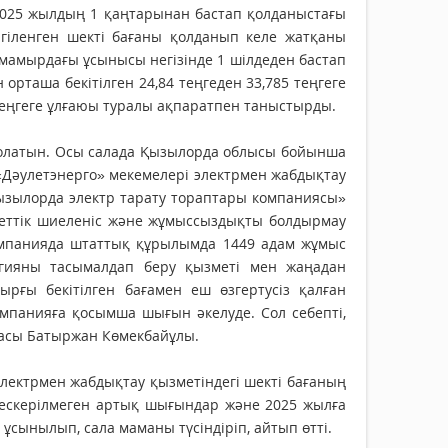
025 жылдың 1 қаңтарынан бастап қолданыстағы
елгіленген шекті бағаны қолданып келе жатқаны
мамырдағы ұсынысы негізінде 1 шілдеден бас­тап
орташа бекітілген 24,84 теңгеден 33,785 теңгеге
 теңгеге ұлғаюы туралы ақпаратпен таныстырды.
болатын. Осы салада Қызылорда облысы бойынша
 «Дәулетэнерго» мекемелері электрмен жабдықтау
ызылорда электр тарату тораптары компаниясы»
меттік шиеленіс және жұмыссыздықты болдырмау
компанияда штаттық құрылымда 1449 адам жұмыс
ргияны тасымалдап беру қызметі мен жаңадан
рғы бекітілген бағамен еш өзгертусіз қалған
омпанияға қосымша шығын әкелуде. Сол себепті,
ағасы Батыржан Көмекбайұлы.
ктр­­мен жабдықтау қызметіндегі шекті бағаның
 ескерілмеген артық шығындар және 2025 жылға
сынылып, сала маманы түсіндіріп, айтып өтті.