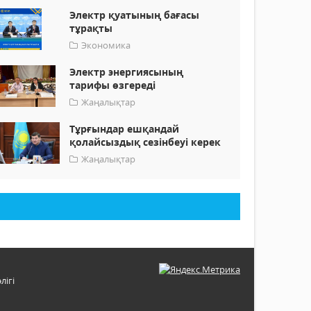
Электр қуатының бағасы
тұрақты
Экономика
Электр энергиясының
тарифы өзгереді
Жаңалықтар
Тұрғындар ешқандай
қолайсыздық сезінбеуі керек
Жаңалықтар
лігі