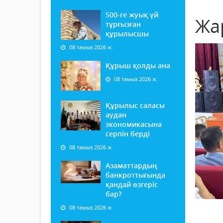
500-ге жуық үй
Жа
тұрғызған
құрылысшы
08 тамыз 2026 ж.
Құрыш қолды ана
08 тамыз 2026 ж.
Құрылыс саласы
аудан
экономикасына
серпін берді
08 тамыз 2026 ж.
Азаматтардың
банкроттығында
қандай өзгеріс
бар?
08 тамыз 2026 ж.