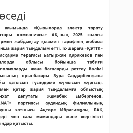
өседі
а ағымында «Қызылорда электр тарату
аптары компаниясы» АҚ-ның 2025 жылғы
трмен жабдықтау қызметі тарифінің жобасы
нша жария тыңдалым өтті. Іс-шараға «ҚЭТТК»
асқарма төрағасы Батыржан Қаракөзов пен
ылорда облысы бойынша табиғи
полияларды және бағаларды реттеу бөлімі
ысының орынбасары Зура Сардарбекқызы
йы қатысып түсіндірме жұмысын жүргізді.
ымен қатар жария тыңдалымға облыстық
лихат депутаты Жұмабек Ембергенов,
ANAT» партиясы аудандық филиалының
арушы хатшысы Ақтөре Ибрагимұлы, БАҚ
дері мен сала мамандары және жергілікті
ындар қатысты.