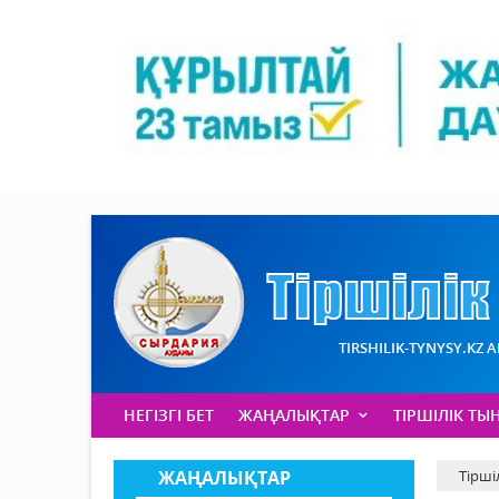
TIRSHILIK-TYNYSY.KZ 
НЕГІЗГІ БЕТ
ЖАҢАЛЫҚТАР
ТІРШІЛІК ТЫ
ЖАҢАЛЫҚТАР
Тірші