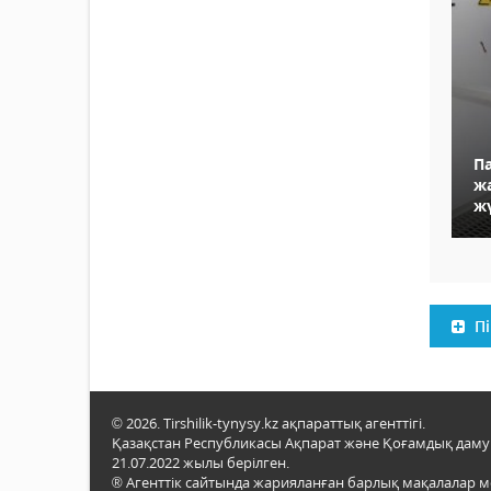
П
ж
жү
Пі
© 2026. Tirshilik-tynysy.kz ақпараттық агенттігі.
Қазақстан Республикасы Ақпарат және Қоғамдық даму м
21.07.2022 жылы берілген.
® Агенттік сайтында жарияланған барлық мақалалар 