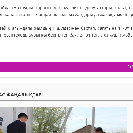
айда тұтынушы тарапы мен мәслихат депутаттары халықтың
н қанағаттанды. Сондай-ақ сала мамандары да жалақы мөлшер
тейік, ағымдағы жылдың 1 шілдесінен бастап, сағатына 1 кВт э
н есептеледі. Бұ­рынғы бекітілген баға 24,84 теңге өз күшін жой
АС ЖАҢАЛЫҚТАР: