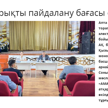
рықты пайдалану бағасы 
Апт
тор
элек
бойы
АҚ б
Қыз
моно
басш
арна
Сон
мәс
«AM
атқ
өкіл
тұрғ