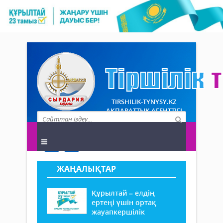
TIRSHILIK-TYNYSY.KZ
АҚПАРАТТЫҚ АГЕНТТІГІ
ЖАҢАЛЫҚТАР
Құрылтай – елдің
ертеңі үшін ортақ
жауапкершілік