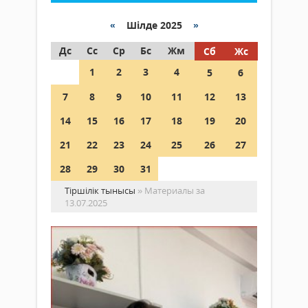
«
Шілде 2025
»
Дс
Сс
Ср
Бс
Жм
Сб
Жс
1
2
3
4
5
6
7
8
9
10
11
12
13
14
15
16
17
18
19
20
21
22
23
24
25
26
27
28
29
30
31
Тіршілік тынысы
» Материалы за
13.07.2025
Ма
сү
дәр
Ада
Қоғам
өмір
13 шілде