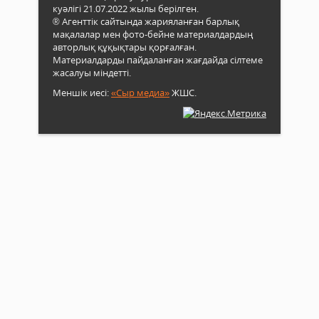
дере
таны
куәлігі 21.07.2022 жылы берілген.
ересе
әсір
® Агенттік сайтында жарияланған барлық
экол
мақалалар мен фото-бейне материалдардың
ахуа
авторлық құқықтары қорғалған.
жақс
Материалдарды пайдаланған жағдайда сілтеме
бала
жасалуы міндетті.
қарт
Меншік иесі:
«Сыр медиа»
ЖШС.
мүмк
шект
жанд
көме
көрс
қай
бат
істе
көрі
белс
азам
«Ал
меда
төсбе