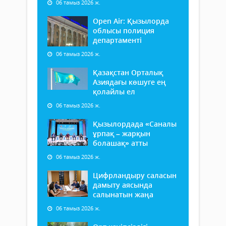
06 тамыз 2026 ж.
Open Air: Қызылорда
облысы полиция
департаменті
06 тамыз 2026 ж.
Қазақстан Орталық
Азиядағы көшуге ең
қолайлы ел
06 тамыз 2026 ж.
Қызылордада «Саналы
ұрпақ – жарқын
болашақ» атты
06 тамыз 2026 ж.
Цифрландыру саласын
дамыту аясында
салынатын жаңа
06 тамыз 2026 ж.