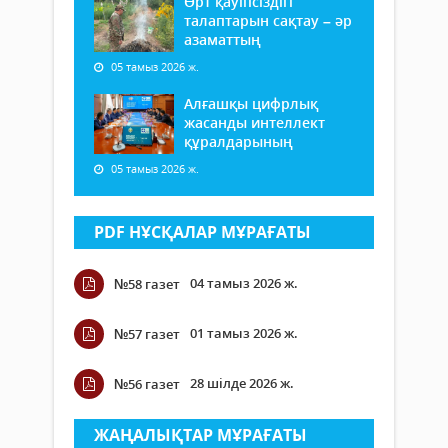
Өрт қауіпсіздігі
талаптарын сақтау – әр
азаматтың
05 тамыз 2026 ж.
Алғашқы цифрлық
жасанды интеллект
құралдарының
05 тамыз 2026 ж.
PDF НҰСҚАЛАР МҰРАҒАТЫ
04 тамыз 2026 ж.
№58 газет
01 тамыз 2026 ж.
№57 газет
28 шілде 2026 ж.
№56 газет
ЖАҢАЛЫҚТАР МҰРАҒАТЫ